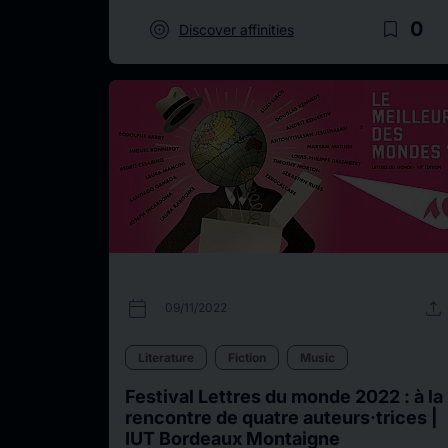
target
bookmark_border
0
Discover affinities
calendar_today
upload
09/11/2022
Literature
Fiction
Music
Festival Lettres du monde 2022 : à la
rencontre de quatre auteurs·trices |
IUT Bordeaux Montaigne