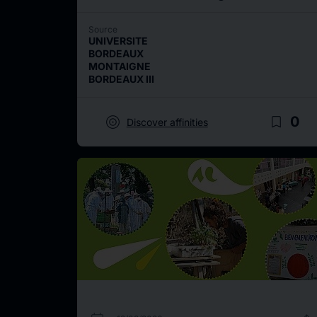
Source
UNIVERSITE
BORDEAUX
MONTAIGNE
BORDEAUX III
target
bookmark_border
0
Discover affinities