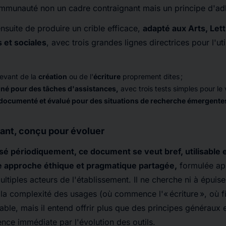
ommunauté non un cadre contraignant mais un principe d'ad
ensuite de produire un crible efficace,
adapté aux Arts, Let
 et sociales
, avec trois grandes lignes directrices pour l'ut
levant de la
création
ou de l'
écriture
proprement dites ;
né pour des tâches d'assistances,
avec trois tests simples pour le vé
documenté et évalué pour des situations de recherche émergent
ant, conçu pour évoluer
isé périodiquement, ce document se veut bref, utilisable 
e approche éthique et pragmatique partagée,
formulée ap
tiples acteurs de l'établissement. Il ne cherche ni à épuiser
 la complexité des usages (où commence l'« écriture », où fin
fiable, mais il entend offrir plus que des principes généraux e
nce immédiate par l'évolution des outils.