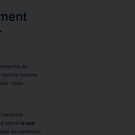
ement
r
recherche de
si, comme nombre
ils - biais
 l'exercice
t d'abord
ni une
lique de construire