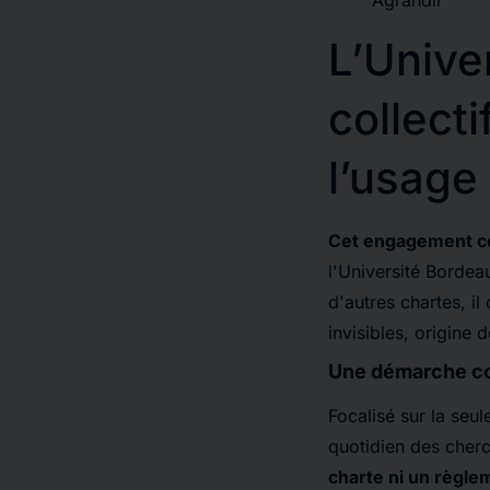
Agrandir
L’Unive
collect
l’usage
Cet engagement co
l'Université Borde
d'autres chartes, i
invisibles, origine
Une démarche col
Focalisé sur la seu
quotidien des cherc
charte ni un règl