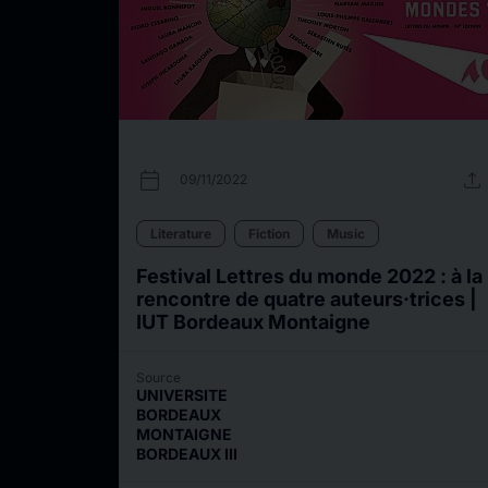
calendar_today
upload
09/11/2022
Literature
Fiction
Music
Festival Lettres du monde 2022 : à la
rencontre de quatre auteurs·trices |
IUT Bordeaux Montaigne
Source
UNIVERSITE
BORDEAUX
MONTAIGNE
BORDEAUX III