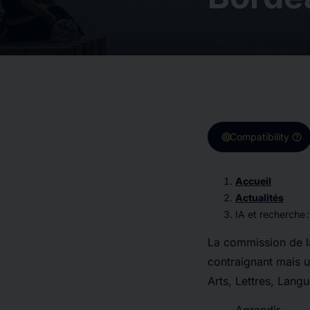
target
help
Compatibility
Accueil
Actualités
IA et recherche 
La commission de l
contraignant mais u
Arts, Lettres, Lang