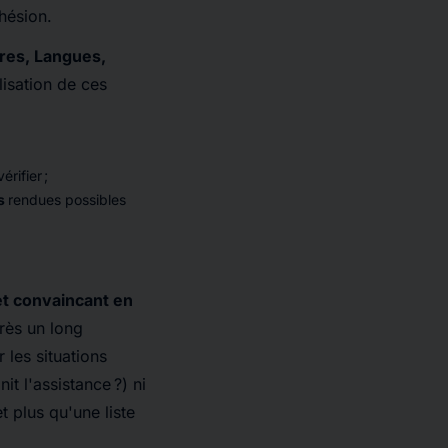
hésion.
tres, Langues,
ilisation de ces
rifier ;
es
rendues possibles
et convaincant en
rès un long
 les situations
it l'assistance ?) ni
t plus qu'une liste