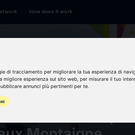
etwork
How does it work
gie di tracciamento per migliorare la tua esperienza di navi
na migliore esperienza sul sito web
,
per misurare il tuo inter
ubblicare annunci più pertinenti per te
.
recherche : un
oni
ment collectif | IU
aux Montaigne