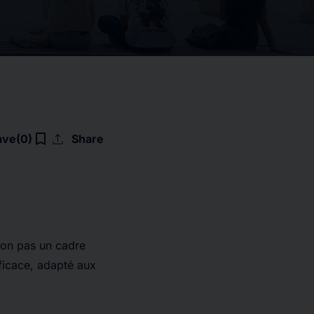
upload
bookmark_border
ave
(0)
Share
non pas un cadre
ficace, adapté aux