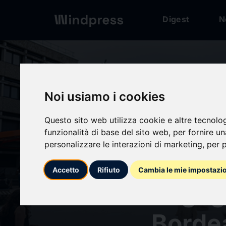
Digest
N
Digest
/ Press release
Noi usiamo i cookies
Questo sito web utilizza cookie e altre tecnolo
calendar_today
11/05/2026
funzionalità di base del sito web
,
per fornire u
personalizzare le interazioni di marketing
,
per p
IA et 
Accetto
Rifiuto
Cambia le mie impostazi
engage
Borde