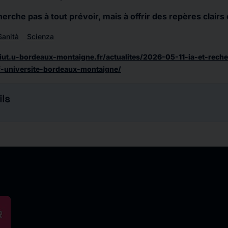
rche pas à tout prévoir, mais à offrir des repères clairs 
Sanità
Scienza
iut.u-bordeaux-montaigne.fr/actualites/2026-05-11-ia-et-rech
f-universite-bordeaux-montaigne/
ls