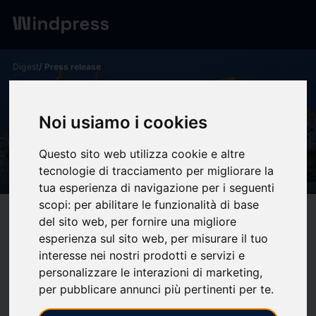
Digest
/ Press release
calendar_today
11/05/2026
Barómetro ABC | Estimación
Noi usiamo i cookies
de voto autonómico en
Questo sito web utilizza cookie e altre
Andalucía: Mayo
tecnologie di tracciamento per migliorare la
tua esperienza di navigazione per i seguenti
scopi:
per abilitare le funzionalità di base
target
help
Compatibility
del sito web
,
per fornire una migliore
esperienza sul sito web
,
per misurare il tuo
upload
bookmark_border
Save
(0)
Share
interesse nei nostri prodotti e servizi e
personalizzare le interazioni di marketing
,
Estimación de voto y
per pubblicare annunci più pertinenti per te
.