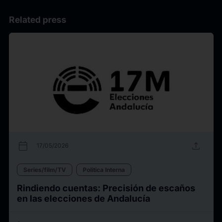
Related press
calendar_today
upload
17/05/2026
Series/film/TV
Politica Interna
Rindiendo cuentas: Precisión de escaños
en las elecciones de Andalucía