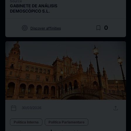
Source
GABINETE DE ANÁLISIS
DEMOSCÓPICO S.L.
target
bookmark_border
0
Discover affinities
calendar_today
upload
30/03/2026
Politica Interna
Politica Parlamentare