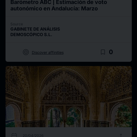
Barómetro ABC | Estimación de voto
autonómico en Andalucía: Marzo
Source
GABINETE DE ANÁLISIS
DEMOSCÓPICO S.L.
target
bookmark_border
0
Discover affinities
calendar_today
upload
20/04/2026