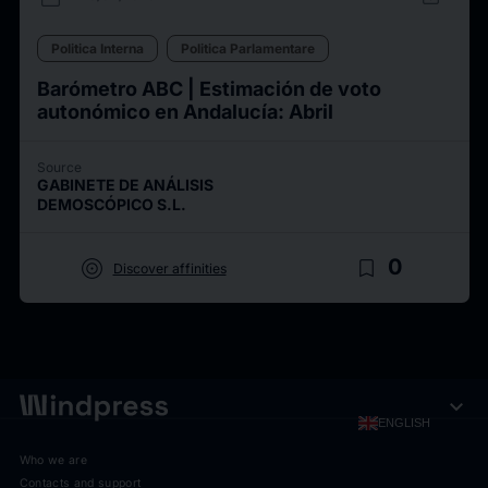
Politica Interna
Politica Parlamentare
Barómetro ABC | Estimación de voto
autonómico en Andalucía: Abril
Source
GABINETE DE ANÁLISIS
DEMOSCÓPICO S.L.
target
bookmark_border
0
Discover affinities
expand_more
ENGLISH
Who we are
Contacts and support