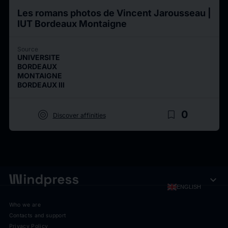
Les romans photos de Vincent Jarousseau |
IUT Bordeaux Montaigne
Source
UNIVERSITE
BORDEAUX
MONTAIGNE
BORDEAUX III
target
bookmark_border
0
Discover affinities
expand_more
ENGLISH
Who we are
Contacts and support
Privacy Policy