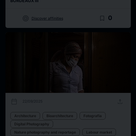
BORDEAUX III
target
bookmark_border
0
Discover affinities
calendar_today
upload
22/09/2025
Architecture
Bioarchitecture
Fotografia
Digital Photography
Nature photography and reportage
Labour market