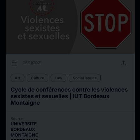
calendar_today
upload
26/11/2021
Art
Culture
Law
Social issues
Cycle de conférences contre les violences
sexistes et sexuelles | IUT Bordeaux
Montaigne
Source
UNIVERSITE
BORDEAUX
MONTAIGNE