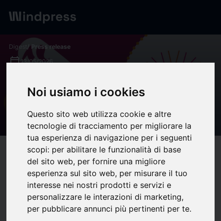
Digest
/ Press release
calendar_today
13/05/2026
Projet européen MindED :
Noi usiamo i cookies
évaluation des ressources |
Questo sito web utilizza cookie e altre
IUT Bordeaux Montaigne
tecnologie di tracciamento per migliorare la
tua esperienza di navigazione per i seguenti
scopi:
per abilitare le funzionalità di base
target
help
Compatibility
del sito web
,
per fornire una migliore
upload
bookmark_border
Save
(0)
Share
esperienza sul sito web
,
per misurare il tuo
interesse nei nostri prodotti e servizi e
personalizzare le interazioni di marketing
,
Accueil
per pubblicare annunci più pertinenti per te
.
Actualités
Projet européen MindED : évaluation des ressources