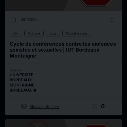
calendar_today
upload
26/11/2021
Art
Culture
Law
Social issues
Cycle de conférences contre les violences
sexistes et sexuelles | IUT Bordeaux
Montaigne
Source
UNIVERSITE
BORDEAUX
MONTAIGNE
BORDEAUX III
target
bookmark_border
0
Discover affinities