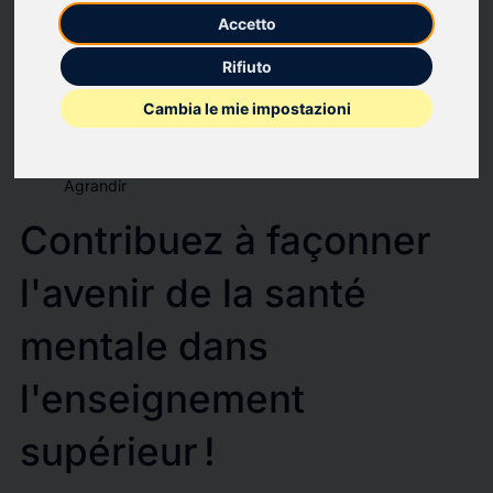
Accetto
Dans le cadre du projet Erasmus+ MindED, dont l'Université
Bordeaux Montaigne est coordinateur, nous recherchons des
Rifiuto
acteurs de l'enseignement supérieur pour être les premiers à
Cambia le mie impostazioni
tester et à évaluer nos nouveaux rapports sur le cadre de
bien-être ("Wellness Framework").
Agrandir
Contribuez à façonner
l'avenir de la santé
mentale dans
l'enseignement
supérieur !