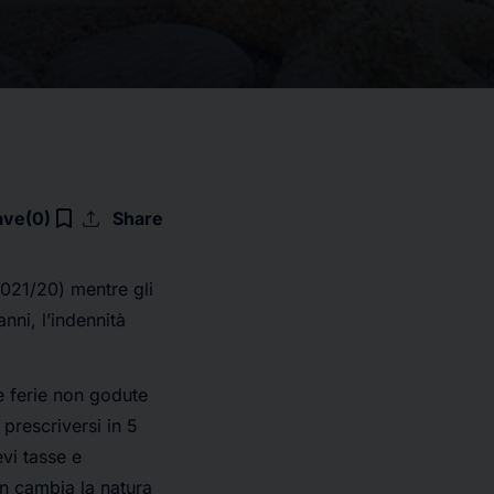
upload
bookmark_border
ave
(0)
Share
021/20) mentre gli
nni, l’indennità
e ferie non godute
prescriversi in 5
vi tasse e
n cambia la natura