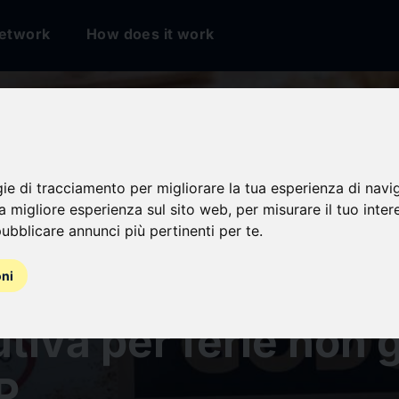
etwork
How does it work
gie di tracciamento per migliorare la tua esperienza di navi
na migliore esperienza sul sito web
,
per misurare il tuo inter
ubblicare annunci più pertinenti per te
.
 si prescrive l’ind
oni
utiva per ferie non
P