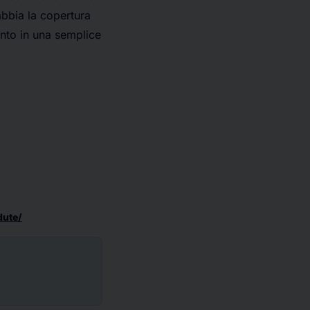
 abbia la copertura
ento in una semplice
dute/