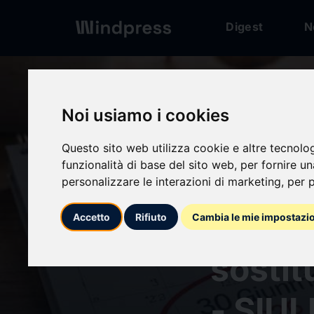
Digest
N
Digest
/ Press release
Noi usiamo i cookies
Questo sito web utilizza cookie e altre tecnolo
funzionalità di base del sito web
,
per fornire u
calendar_today
personalizzare le interazioni di marketing
,
per p
12/05/2026
Quando
Accetto
Rifiuto
Cambia le mie impostazi
sostit
- SIUL