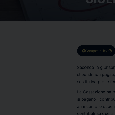
target
help
Compatibility
Secondo la giurispr
stipendi non pagati,
sostitutiva per le 
La Cassazione ha re
si pagano i contrib
anni come lo stipen
contributi su quell