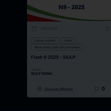
calendar_today
upload
28/02/2025
Labour market
Union
Work safety and risk prevention
Flash 9 2025 - SIULP
Source
SIULP ROMA
target
bookmark_border
0
Discover affinities