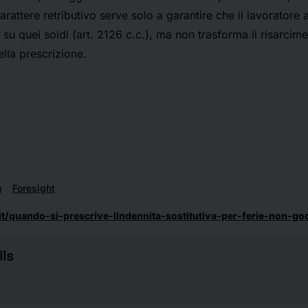
l carattere retributivo serve solo a garantire che il lavoratore
 su quei soldi (art. 2126 c.c.), ma non trasforma il risarcim
ella prescrizione.
n
Foresight
.it/quando-si-prescrive-lindennita-sostitutiva-per-ferie-non-go
ls