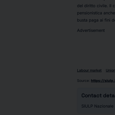
del diritto civile. I
pensionistica anche
busta paga ai fini d
Advertisement
Labour market
Unio
Source
:
https://siulp
Contact detai
SIULP Nazionale