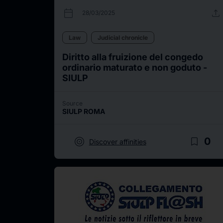
calendar_today
upload
28/03/2025
Law
Judicial chronicle
Diritto alla fruizione del congedo
ordinario maturato e non goduto -
SIULP
Source
SIULP ROMA
target
bookmark_border
0
Discover affinities