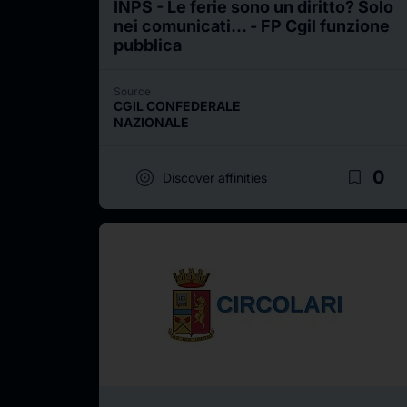
INPS - Le ferie sono un diritto? Solo
nei comunicati... - FP Cgil funzione
pubblica
Source
CGIL CONFEDERALE
NAZIONALE
target
bookmark_border
0
Discover affinities