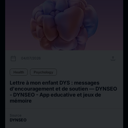
calendar_today
upload
04/07/2026
Health
Psychology
Lettre à mon enfant DYS : messages
d'encouragement et de soutien — DYNSEO
- DYNSEO - App educative et jeux de
mémoire
Source
DYNSEO