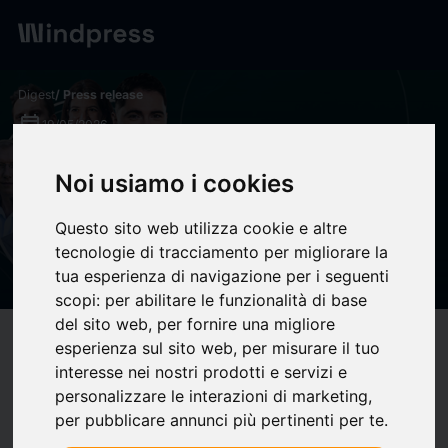
Digest
/ Press release
calendar_today
19/05/2026
De Twitch à l’amphi : Rivenzi
Noi usiamo i cookies
fait étape à l'Université
Questo sito web utilizza cookie e altre
Bordeaux Montaigne | IUT
tecnologie di tracciamento per migliorare la
Bordeaux Montaigne
tua esperienza di navigazione per i seguenti
scopi:
per abilitare le funzionalità di base
del sito web
,
per fornire una migliore
target
help
Compatibility
esperienza sul sito web
,
per misurare il tuo
interesse nei nostri prodotti e servizi e
upload
bookmark_border
Save
(0)
Share
personalizzare le interazioni di marketing
,
per pubblicare annunci più pertinenti per te
.
La rencontre entre Rivenzi et Nicolas Patin remonte à février