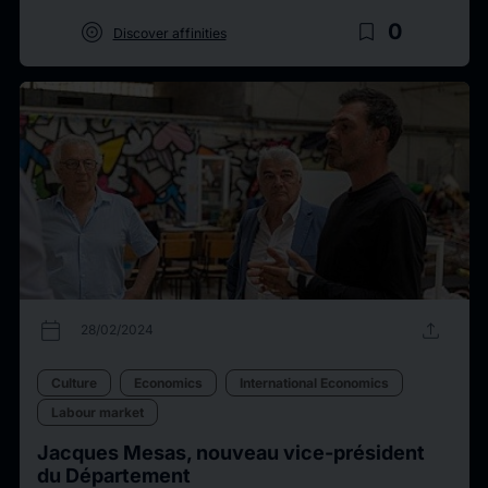
target
bookmark_border
0
Discover affinities
calendar_today
upload
28/02/2024
Culture
Economics
International Economics
Labour market
Jacques Mesas, nouveau vice-président
du Département