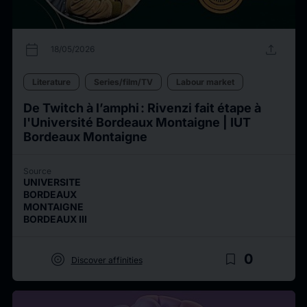
calendar_today
upload
18/05/2026
Literature
Series/film/TV
Labour market
De Twitch à l’amphi : Rivenzi fait étape à
l'Université Bordeaux Montaigne | IUT
Bordeaux Montaigne
Source
UNIVERSITE
BORDEAUX
MONTAIGNE
BORDEAUX III
target
bookmark_border
0
Discover affinities