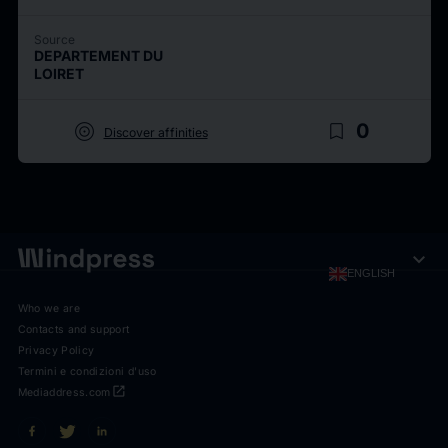
Source
DEPARTEMENT DU
LOIRET
target
bookmark_border
0
Discover affinities
expand_more
ENGLISH
Who we are
Contacts and support
Privacy Policy
Termini e condizioni d'uso
open_in_new
Mediaddress.com