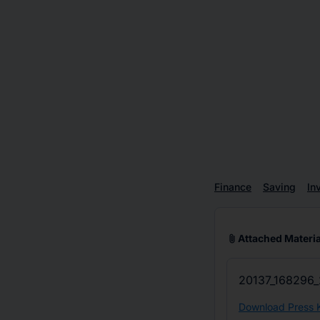
Finance
Saving
In
attach_file
Attached Materia
20137_168296_
Download Press K