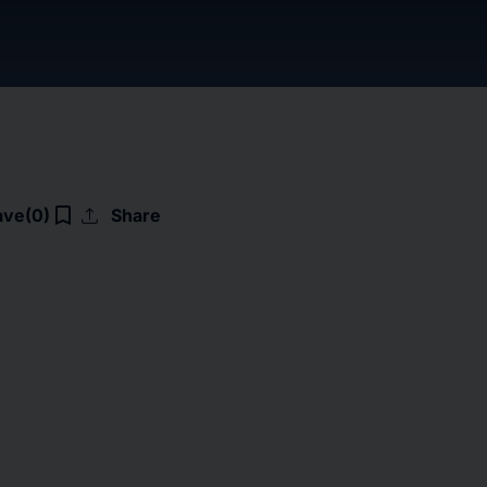
upload
bookmark_border
ave
(0)
Share