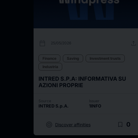
calendar_today
upload
25/05/2026
Finance
Saving
Investment trusts
Industria
INTRED S.P.A: INFORMATIVA SU
AZIONI PROPRIE
Source
Issuer
INTRED S.p.A.
1INFO
target
bookmark_border
0
Discover affinities