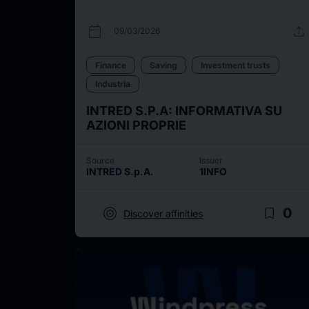
calendar_today
upload
09/03/2026
Finance
Saving
Investment trusts
Industria
INTRED S.P.A: INFORMATIVA SU
AZIONI PROPRIE
Source
Issuer
INTRED S.p.A.
1INFO
target
bookmark_border
0
Discover affinities