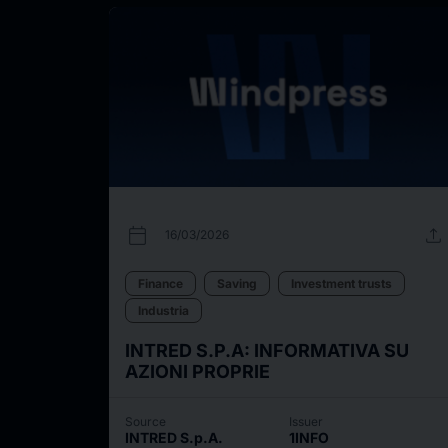
calendar_today
upload
16/03/2026
Finance
Saving
Investment trusts
Industria
INTRED S.P.A: INFORMATIVA SU
AZIONI PROPRIE
Source
Issuer
INTRED S.p.A.
1INFO