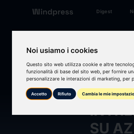
Digest
N
Digest
/ Press release
Noi usiamo i cookies
Questo sito web utilizza cookie e altre tecnolo
funzionalità di base del sito web
,
per fornire u
personalizzare le interazioni di marketing
,
per p
calendar_today
29/05/2026
Accetto
Rifiuto
Cambia le mie impostazi
INTRE
SU AZ