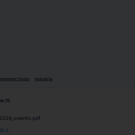
vestment trusts
Industria
ls
(1)
2026_oneinfo.pdf
it ->