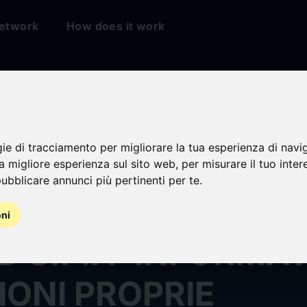
etwork
How does it work
gie di tracciamento per migliorare la tua esperienza di navi
na migliore esperienza sul sito web
,
per misurare il tuo inter
ubblicare annunci più pertinenti per te
.
oni
D S.P.A: INFORMA
IONI PROPRIE