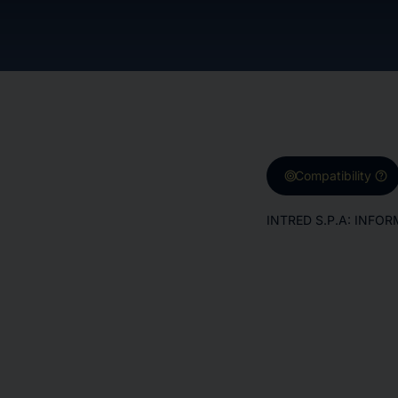
target
help
Compatibility
INTRED S.P.A: INFO