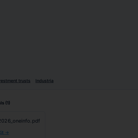
vestment trusts
Industria
ls
(1)
026_oneinfo.pdf
it ->