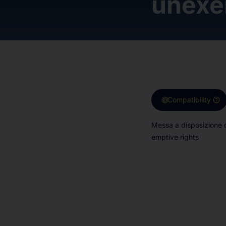
unexe
target
help
Compatibility
Messa a disposizione de
emptive rights