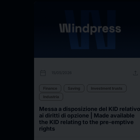
calendar_today
upload
15/05/2026
Finance
Saving
Investment trusts
Industria
Messa a disposizione del KID relativ
ai diritti di opzione | Made available
the KID relating to the pre-emptive
rights