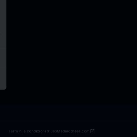
e
open_in_new
Termini e condizioni d'uso
Mediaddress.com