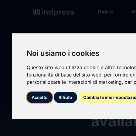
Digest
N
Digest
/ Press release
Noi usiamo i cookies
calendar_today
03/06/2026
Questo sito web utilizza cookie e altre tecnolo
funzionalità di base del sito web
,
per fornire u
Messa 
personalizzare le interazioni di marketing
,
per p
relativ
Accetto
Rifiuto
Cambia le mie impostazi
availa