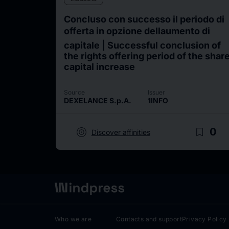
Concluso con successo il periodo di
offerta in opzione dellaumento di
capitale | Successful conclusion of
the rights offering period of the shar
capital increase
Source
Issuer
DEXELANCE S.p.A.
1INFO
target
bookmark_border
0
Discover affinities
Who we are
Contacts and support
Privacy Policy