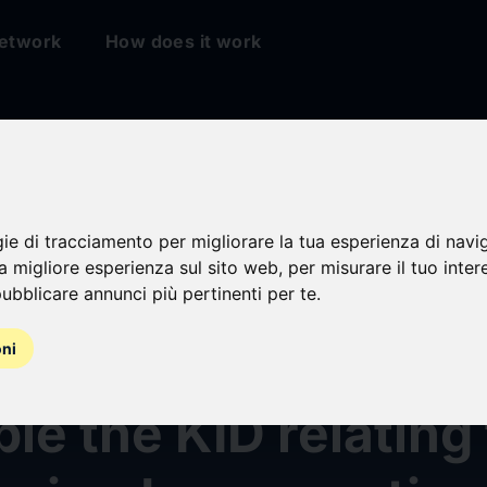
etwork
How does it work
gie di tracciamento per migliorare la tua esperienza di navi
na migliore esperienza sul sito web
,
per misurare il tuo inter
a disposizione del
ubblicare annunci più pertinenti per te
.
o ai diritti inoptati
oni
ble the KID relating