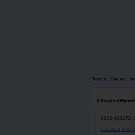
Finance
Saving
In
attach_file
Attached Materia
2566_168375_2
Download Press K