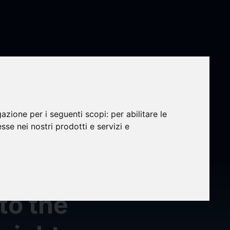
gazione per i seguenti scopi:
per abilitare le
esse nei nostri prodotti e servizi e
 KID
 | Made
 to the