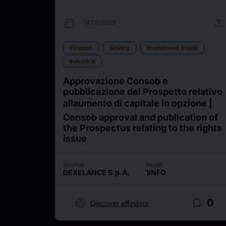
calendar_today
upload
14/05/2026
Finance
Saving
Investment trusts
Industria
Approvazione Consob e
pubblicazione del Prospetto relativo
allaumento di capitale in opzione |
Consob approval and publication of
the Prospectus relating to the rights
issue
Source
Issuer
DEXELANCE S.p.A.
1INFO
target
bookmark_border
0
Discover affinities