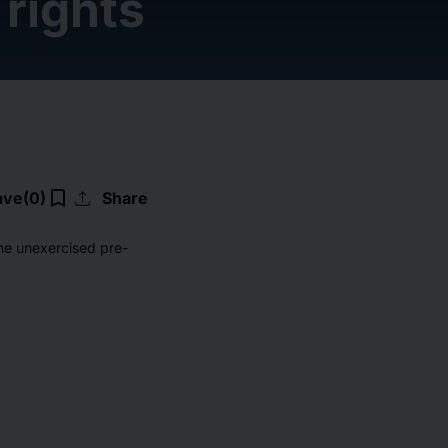
rights
upload
bookmark_border
ave
(0)
Share
 the unexercised pre-