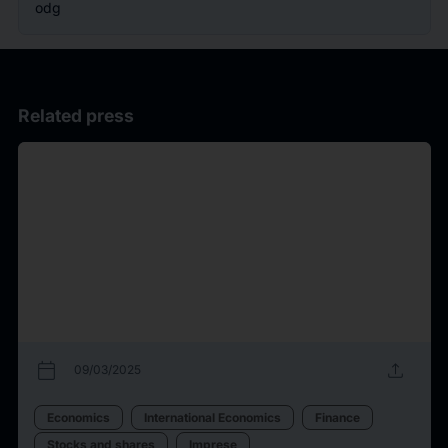
odg
Related press
calendar_today
upload
09/03/2025
Economics
International Economics
Finance
Stocks and shares
Imprese