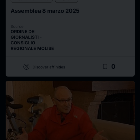
Assemblea 8 marzo 2025
Source
ORDINE DEI
GIORNALISTI -
CONSIGLIO
REGIONALE MOLISE
target
bookmark_border
0
Discover affinities