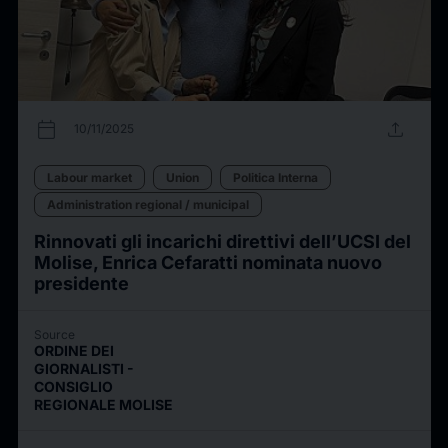
calendar_today
upload
10/11/2025
Labour market
Union
Politica Interna
Administration regional / municipal
Rinnovati gli incarichi direttivi dell’UCSI del
Molise, Enrica Cefaratti nominata nuovo
presidente
Source
ORDINE DEI
GIORNALISTI -
CONSIGLIO
REGIONALE MOLISE