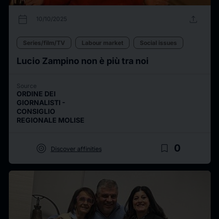
calendar_today
upload
10/10/2025
Series/film/TV
Labour market
Social issues
Lucio Zampino non è più tra noi
Source
ORDINE DEI
GIORNALISTI -
CONSIGLIO
REGIONALE MOLISE
target
bookmark_border
0
Discover affinities