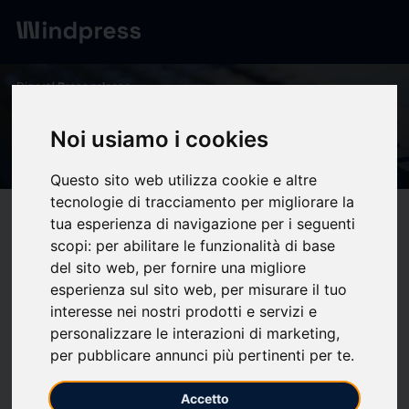
Digest
/ Press release
calendar_today
03/06/2026
Noi usiamo i cookies
Auguri Enrica Cefaratti
Questo sito web utilizza cookie e altre
tecnologie di tracciamento per migliorare la
target
help
Compatibility
tua esperienza di navigazione per i seguenti
scopi:
per abilitare le funzionalità di base
upload
bookmark_border
Save
(0)
Share
del sito web
,
per fornire una migliore
esperienza sul sito web
,
per misurare il tuo
Millimetri di Gloria di Dante D’Alessandro
interesse nei nostri prodotti e servizi e
personalizzare le interazioni di marketing
,
30 Maggio 2026
per pubblicare annunci più pertinenti per te
.
Augurissimi alla collega Enrica Cefaratti per la nomina
vicecaporedattore della Tgr Molise. Ad Enrica, in passato
Accetto