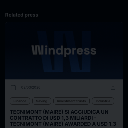
Related press
calendar_today
upload
02/03/2026
Finance
Saving
Investment trusts
Industria
TECNIMONT (MAIRE) SI AGGIUDICA UN
CONTRATTO DI USD 1,3 MILIARDI -
TECNIMONT (MAIRE) AWARDED A USD 1.3