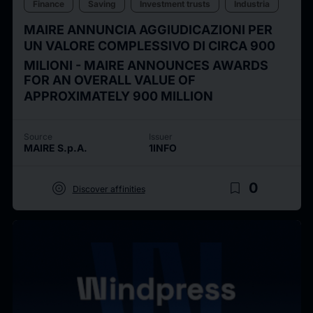
Finance
Saving
Investment trusts
Industria
MAIRE ANNUNCIA AGGIUDICAZIONI PER
UN VALORE COMPLESSIVO DI CIRCA 900
MILIONI - MAIRE ANNOUNCES AWARDS
FOR AN OVERALL VALUE OF
APPROXIMATELY 900 MILLION
Source
Issuer
MAIRE S.p.A.
1INFO
target
bookmark_border
0
Discover affinities