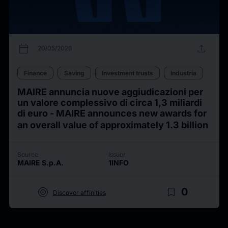
calendar_today
upload
20/05/2026
Finance
Saving
Investment trusts
Industria
MAIRE annuncia nuove aggiudicazioni per
un valore complessivo di circa 1,3 miliardi
di euro - MAIRE announces new awards for
an overall value of approximately 1.3 billion
Source
Issuer
MAIRE S.p.A.
1INFO
target
bookmark_border
0
Discover affinities