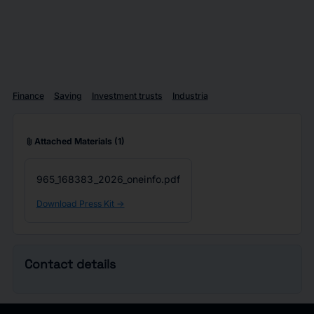
Finance
Saving
Investment trusts
Industria
attach_file
Attached Materials
(1)
965_168383_2026_oneinfo.pdf
Download Press Kit ->
Contact details