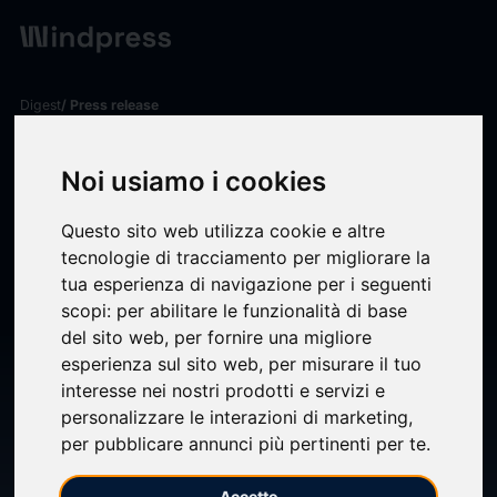
Digest
/ Press release
calendar_today
04/06/2026
Noi usiamo i cookies
TECNIMONT (MAIRE) SI
AGGIUDICA LAVORI
Questo sito web utilizza cookie e altre
tecnologie di tracciamento per migliorare la
AGGIUNTIVI PER USD 900M
tua esperienza di navigazione per i seguenti
PER PROGETTO
scopi:
per abilitare le funzionalità di base
PRECEDENTEMENTE
del sito web
,
per fornire una migliore
esperienza sul sito web
,
per misurare il tuo
ANNUNCIATO - TECNIMONT
interesse nei nostri prodotti e servizi e
(MAIRE) AWARDED USD
personalizzare le interazioni di marketing
,
per pubblicare annunci più pertinenti per te
.
900M ADDITIONAL WORKS
RELATED TO A PREVIOUSLY
Accetto