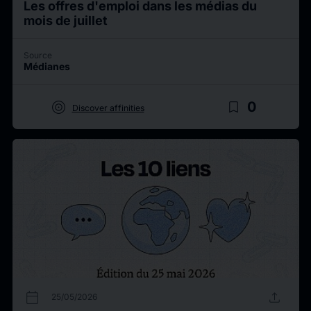
Les offres d'emploi dans les médias du
mois de juillet
Source
Médianes
target
bookmark_border
0
Discover affinities
calendar_today
upload
25/05/2026