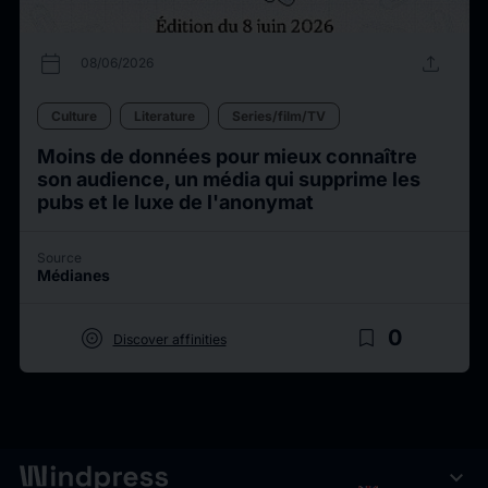
calendar_today
upload
08/06/2026
Culture
Literature
Series/film/TV
Moins de données pour mieux connaître
son audience, un média qui supprime les
pubs et le luxe de l'anonymat
Source
Médianes
target
bookmark_border
0
Discover affinities
expand_more