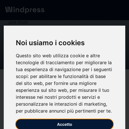
Digest
/ Press release
calendar_today
04/06/2026
Noi usiamo i cookies
Les offres d'emploi dans les
Questo sito web utilizza cookie e altre
médias du mois de juin
tecnologie di tracciamento per migliorare la
tua esperienza di navigazione per i seguenti
scopi:
per abilitare le funzionalità di base
target
help
Compatibility
del sito web
,
per fornire una migliore
upload
bookmark_border
esperienza sul sito web
,
per misurare il tuo
Save
(0)
Share
interesse nei nostri prodotti e servizi e
Créer un média
, notre
personalizzare le interazioni di marketing
,
per pubblicare annunci più pertinenti per te
.
premier livre
Accetto