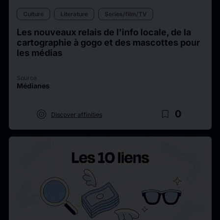
Culture
Literature
Series/film/TV
Les nouveaux relais de l'info locale, de la
cartographie à gogo et des mascottes pour
les médias
Source
Médianes
target
bookmark_border
0
Discover affinities