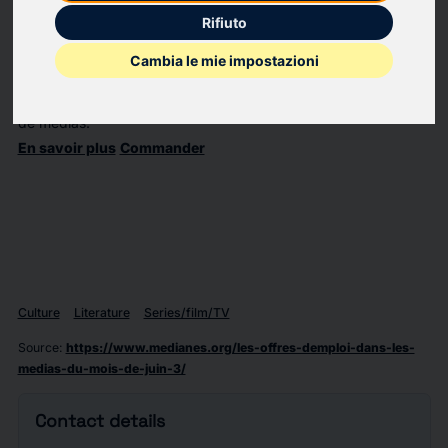
Nous publions notre premier ouvrage, un manuel pratique
Rifiuto
destiné à celles et ceux qui souhaitent lancer un média
Cambia le mie impostazioni
indépendant et engagé. Ce projet réunit notre méthode, nos
conseils ainsi que des retours d’expérience de fondateur·ices
de médias.
En savoir plus
Commander
Culture
Literature
Series/film/TV
Source
:
https://www.medianes.org/les-offres-demploi-dans-les-
medias-du-mois-de-juin-3/
Contact details