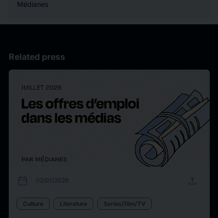
Médianes
Related press
calendar_today
upload
02/07/2026
Culture
Literature
Series/film/TV