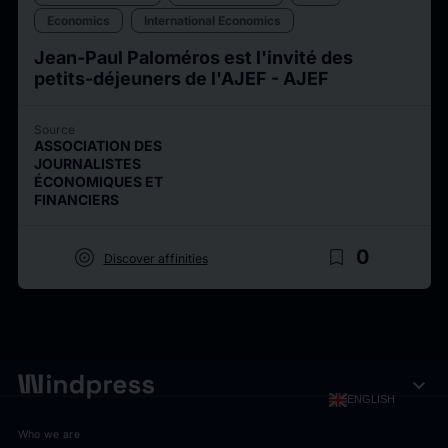
Economics
International Economics
Jean-Paul Paloméros est l'invité des
petits-déjeuners de l'AJEF - AJEF
Source
ASSOCIATION DES
JOURNALISTES
ÉCONOMIQUES ET
FINANCIERS
target
bookmark_border
0
Discover affinities
expand_more
ENGLISH
Who we are