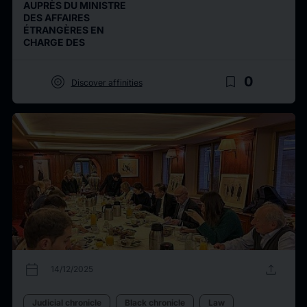
AUPRÈS DU MINISTRE
DES AFFAIRES
ÉTRANGÈRES EN
CHARGE DES
target
bookmark_border
0
Discover affinities
calendar_today
upload
14/12/2025
Judicial chronicle
Black chronicle
Law