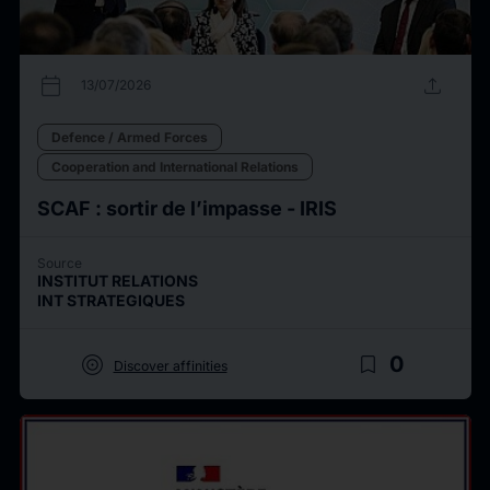
calendar_today
upload
13/07/2026
Defence / Armed Forces
Cooperation and International Relations
SCAF : sortir de l’impasse - IRIS
Source
INSTITUT RELATIONS
INT STRATEGIQUES
target
bookmark_border
0
Discover affinities