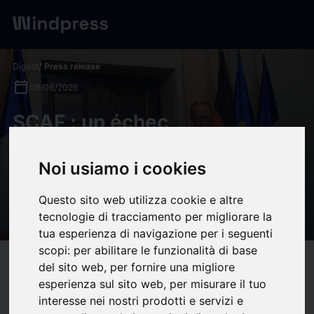
Digest
/ Press release
calendar_today
09/06/2026
SCAF : un échec
dommageable pour la
coopération industrielle de
Noi usiamo i cookies
défense et pour l’Europe -
Questo sito web utilizza cookie e altre
IRIS
tecnologie di tracciamento per migliorare la
tua esperienza di navigazione per i seguenti
scopi:
per abilitare le funzionalità di base
target
help
Compatibility
del sito web
,
per fornire una migliore
esperienza sul sito web
,
per misurare il tuo
upload
bookmark_border
Save
(0)
Share
interesse nei nostri prodotti e servizi e