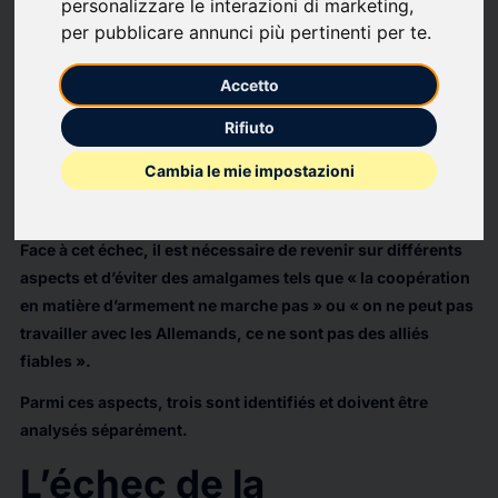
personalizzare le interazioni di marketing
,
L’abandon du système de combat aérien futur (SCAF),
per pubblicare annunci più pertinenti per te
.
programme en coopération entre la France, l’Allemagne et
l’Espagne, annoncé par l’Allemagne le 9 juin 2026 n’est pas
Accetto
une surprise, tant nous connaissons, depuis déjà plusieurs
années, les difficultés d’entente de la France et de
Rifiuto
l’Allemagne et surtout des deux principaux industriels
Cambia le mie impostazioni
Dassault et Airbus. Nous pouvons même parler d’une
« chronique d’une mort annoncée ».
Face à cet échec, il est nécessaire de revenir sur différents
aspects et d’éviter des amalgames tels que « la coopération
en matière d’armement ne marche pas » ou « on ne peut pas
travailler avec les Allemands, ce ne sont pas des alliés
fiables ».
Parmi ces aspects, trois sont identifiés et doivent être
analysés séparément.
L’échec de la