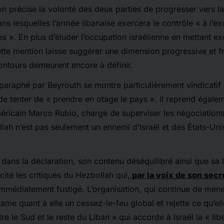
ion précise la volonté des deux parties de progresser vers l
ns lesquelles l’armée libanaise exercera le contrôle « à l’ex
es ». En plus d’éluder l’occupation israélienne en mettant ex
ette mention laisse suggérer une dimension progressive et 
contours demeurent encore à définir.
paraphé par Beyrouth se montre particulièrement vindicatif à
e de tenter de « prendre en otage le pays ». Il reprend égal
méricain Marco Rubio, chargé de superviser les négociations
llah n’est pas seulement un ennemi d’Israël et des États-Uni
 dans la déclaration, son contenu déséquilibré ainsi que sa l
cité les critiques du Hezbollah qui,
par la voix de son secr
 immédiatement fustigé. L’organisation, qui continue de mene
lame quant à elle un cessez-le-feu global et rejette ce qu’el
tre le Sud et le reste du Liban » qui accorde à Israël la « lib