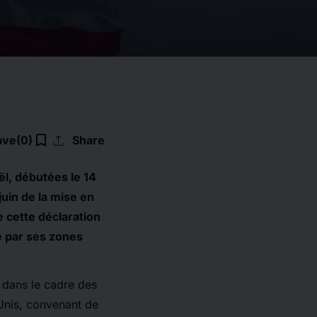
upload
bookmark_border
ave
(0)
Share
ël, débutées le 14
uin de la mise en
 cette déclaration
e par ses zones
, dans le cadre des
-Unis, convenant de