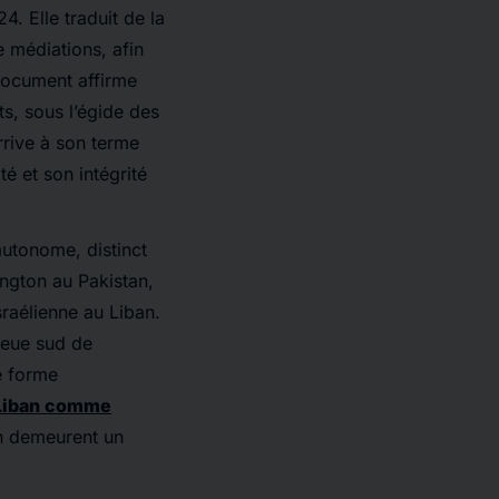
. Elle traduit de la
e médiations, afin
 document affirme
s, sous l’égide des
rrive à son terme
té et son intégrité
autonome, distinct
ington au Pakistan,
sraélienne au Liban.
lieue sud de
ne forme
e Liban comme
an demeurent un