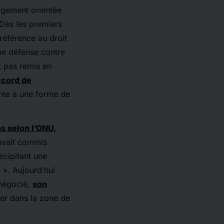
argement orientée
 Dès les premiers
référence au droit
ime défense contre
t pas remis en
ccord de
ente à une forme de
ns selon l’ONU,
 avait commis
écipitant une
 ». Aujourd’hui
 négocié,
son
rer dans la zone de