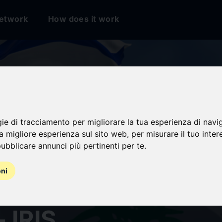
etwork
How does it work
gie di tracciamento per migliorare la tua esperienza di navi
na migliore esperienza sul sito web
,
per misurare il tuo inter
ubblicare annunci più pertinenti per te
.
rique d’un cessez-
oni
rique entre Israël e
- IRIS