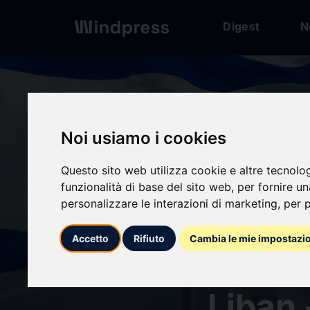
Digest
N
Digest
/ Press release
Noi usiamo i cookies
Questo sito web utilizza cookie e altre tecnolo
calendar_today
10/06/2026
funzionalità di base del sito web
,
per fornire u
personalizzare le interazioni di marketing
,
per p
La fab
Accetto
Rifiuto
Cambia le mie impostazi
asymét
Liban 