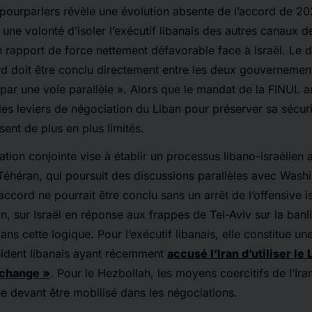
 pourparlers révèle une évolution absente de l’accord de 2024
une volonté d’isoler l’exécutif libanais des autres canaux d
un rapport de force nettement défavorable face à Israël. Le
rd doit être conclu directement entre les deux gouvernement
 par une voie parallèle ». Alors que le mandat de la FINUL a
, les leviers de négociation du Liban pour préserver sa sécuri
ssent de plus en plus limités.
tion conjointe vise à établir un processus libano-israélien 
 Téhéran, qui poursuit des discussions parallèles avec Wash
ccord ne pourrait être conclu sans un arrêt de l’offensive i
in, sur Israël en réponse aux frappes de Tel-Aviv sur la ban
dans cette logique. Pour l’exécutif libanais, elle constitue u
sident libanais ayant récemment
accusé l’Iran d’utiliser l
échange »
. Pour le Hezbollah, les moyens coercitifs de l’Ir
e devant être mobilisé dans les négociations.