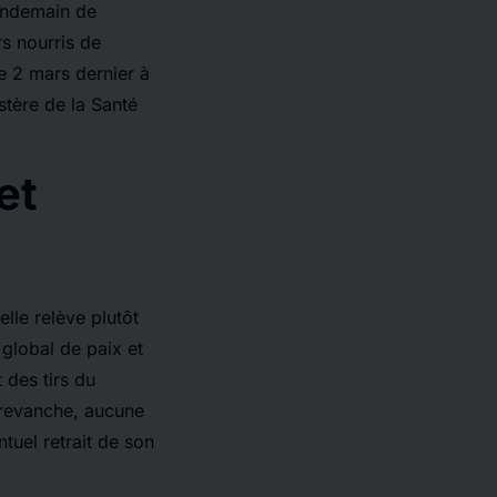
lendemain de
rs nourris de
le 2 mars dernier à
stère de la Santé
et
lle relève plutôt
 global de paix et
 des tirs du
 revanche, aucune
ntuel retrait de son