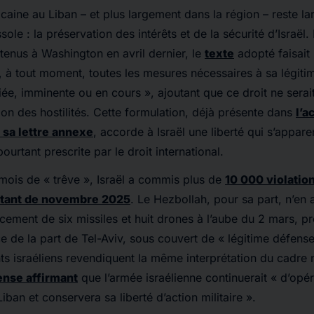
caine au Liban – et plus largement dans la région – reste l
le : la préservation des intérêts et de la sécurité d’Israël.
 tenus à Washington en avril dernier, le
texte
adopté faisait 
e, à tout moment, toutes les mesures nécessaires à sa légit
fiée, imminente ou en cours », ajoutant que ce droit ne serai
ion des hostilités. Cette formulation, déjà présente dans
l’a
sa lettre annexe
, accorde à Israël une liberté qui s’appar
ourtant prescrite par le droit international.
 mois de « trêve », Israël a commis plus de
10 000 violatio
atant de novembre 2025
. Le Hezbollah, pour sa part, n’en
cement de six missiles et huit drones à l’aube du 2 mars, pr
e de la part de Tel-Aviv, sous couvert de « légitime défense
nts israéliens revendiquent la même interprétation du cadre
ense affirmant
que l’armée israélienne continuerait « d’opé
iban et conservera sa liberté d’action militaire ».