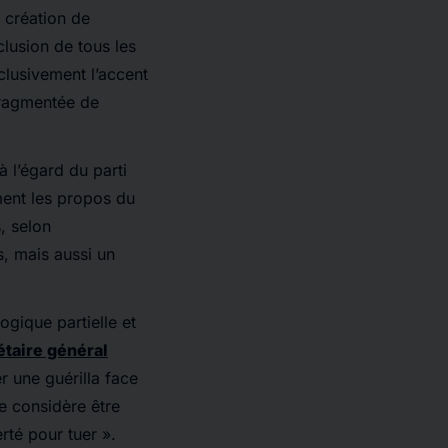
a création de
clusion de tous les
clusivement l’accent
fragmentée de
 l’égard du parti
ement les propos du
, selon
s, mais aussi un
ogique partielle et
étaire général
r une guérilla face
le considère être
erté pour tuer ».