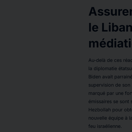
Assurer 
le Liba
médiat
Au-delà de ces réac
la diplomatie états
Biden avait parrain
supervision de son 
marqué par une fort
émissaires se sont s
Hezbollah pour obte
nouvelle équipe à l
feu israélienne.