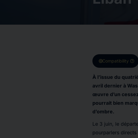
target
help
Compatibility
À l’issue du quatri
avril dernier à Wa
œuvre d’un cessez-
pourrait bien marq
d’ombre.
Le 3 juin, le dépar
pourparlers directs