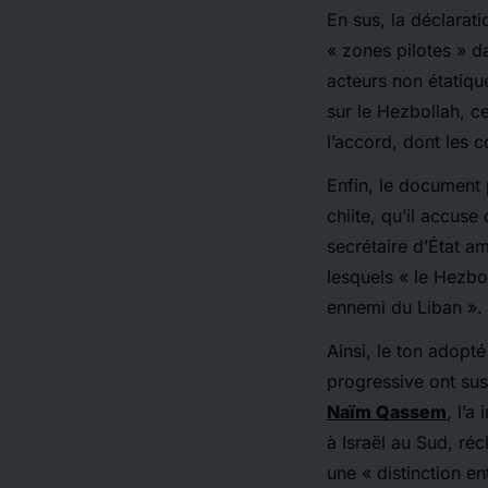
En
sus
, la déclarat
« zones pilotes » da
acteurs non étatiqu
sur le Hezbollah, c
l’accord, dont les 
Enfin, le document 
chiite, qu’il accus
secrétaire d’État a
lesquels « le Hezbo
ennemi du Liban ».
Ainsi, le ton adopté
progressive ont sus
Naïm Qassem
, l’a
à Israël au Sud, réc
une « distinction en