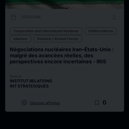
calendar_today
upload
20/02/2026
Cooperation and International Relations
Politica Interna
Interiors
Defence / Armed Forces
Négociations nucléaires Iran–États-Unis :
malgré des avancées réelles, des
perspectives encore incertaines - IRIS
Source
INSTITUT RELATIONS
INT STRATEGIQUES
target
bookmark_border
0
Discover affinities