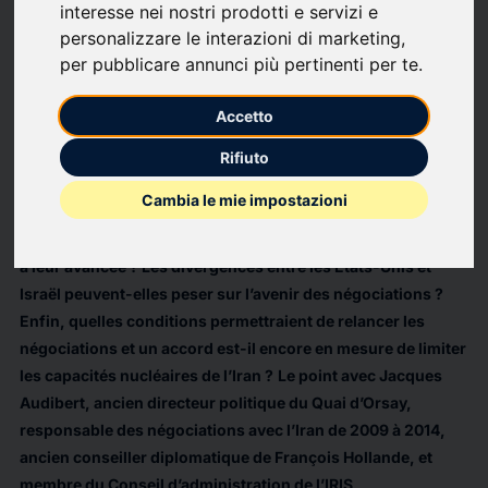
interesse nei nostri prodotti e servizi e
semblent dans l’impasse et aucun des deux camps ne
personalizzare le interazioni di marketing
,
semble disposé à faire les concessions nécessaires pour
per pubblicare annunci più pertinenti per te
.
parvenir à un compromis. Parallèlement, les positions de
Washington et Tel-Aviv paraissent moins alignées qu’au
Accetto
début du conflit. L’enlisement de la situation et l’absence de
progrès diplomatiques contribuent à renforcer les
Rifiuto
divergences entre les deux alliés et impacter l’évolution des
Cambia le mie impostazioni
négociations avec l’Iran. Où en sont les négociations entre
les États-Unis et l’Iran et quels sont les principaux obstacles
à leur avancée ? Les divergences entre les États-Unis et
Israël peuvent-elles peser sur l’avenir des négociations ?
Enfin, quelles conditions permettraient de relancer les
négociations et un accord est-il encore en mesure de limiter
les capacités nucléaires de l’Iran ?
Le point avec Jacques
Audibert, ancien directeur politique du Quai d’Orsay,
responsable des négociations avec l’Iran de 2009 à 2014,
ancien conseiller diplomatique de François Hollande, et
membre du Conseil d’administration de l’IRIS
.