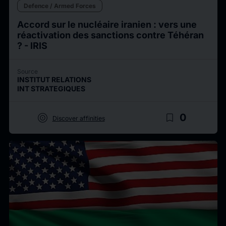
Defence / Armed Forces
Accord sur le nucléaire iranien : vers une
réactivation des sanctions contre Téhéran
? - IRIS
Source
INSTITUT RELATIONS
INT STRATEGIQUES
target
bookmark_border
0
Discover affinities