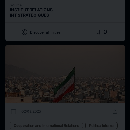
Source
INSTITUT RELATIONS
INT STRATEGIQUES
target
bookmark_border
0
Discover affinities
calendar_today
upload
02/09/2025
Cooperation and International Relations
Politica Interna