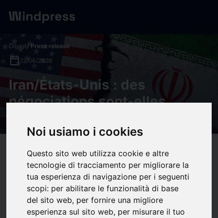
Digest
/ Press release
calendar_today
12/06/2026
Iran/États-Unis : des
négociations sont-elles
vraiment possibles ? - IRIS
Noi usiamo i cookies
target
help
Compatibility
Questo sito web utilizza cookie e altre
tecnologie di tracciamento per migliorare la
upload
bookmark_border
Save
(0)
Share
tua esperienza di navigazione per i seguenti
scopi:
per abilitare le funzionalità di base
Deux mois après l’ouverture des discussions entre
del sito web
,
per fornire una migliore
Washington et Téhéran, la perspective d’un nouvel accord
esperienza sul sito web
,
per misurare il tuo
sur le nucléaire iranien reste incertaine. Les négociations