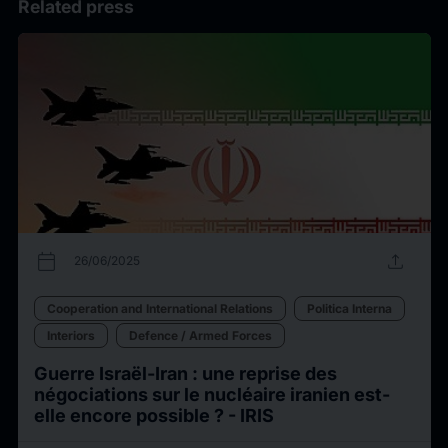
Related press
calendar_today
upload
26/06/2025
Cooperation and International Relations
Politica Interna
Interiors
Defence / Armed Forces
Guerre Israël-Iran : une reprise des
négociations sur le nucléaire iranien est-
elle encore possible ? - IRIS