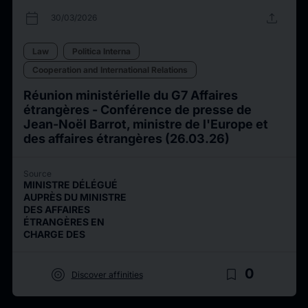
calendar_today
upload
30/03/2026
Law
Politica Interna
Cooperation and International Relations
Réunion ministérielle du G7 Affaires
étrangères - Conférence de presse de
Jean-Noël Barrot, ministre de l'Europe et
des affaires étrangères (26.03.26)
Source
MINISTRE DÉLÉGUÉ
AUPRÈS DU MINISTRE
DES AFFAIRES
ÉTRANGÈRES EN
CHARGE DES
target
bookmark_border
0
Discover affinities