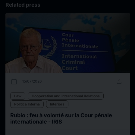
Related press
calendar_today
upload
15/07/2026
Law
Cooperation and International Relations
Politica Interna
Interiors
Rubio : feu à volonté sur la Cour pénale
internationale - IRIS