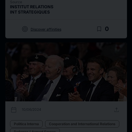
Source
INSTITUT RELATIONS
INT STRATEGIQUES
target
bookmark_border
0
Discover affinities
calendar_today
upload
10/06/2024
Politica Interna
Cooperation and International Relations
Defence / Armed Forces