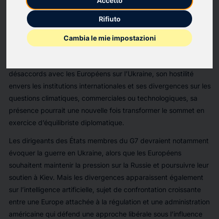
Accetto
un espace de dialogue informel entre alliés. Aujourd’hui, il est
souvent perçu comme un club occidental en perte d’influence,
Rifiuto
où les désaccords l’emportent sur les consensus.
Cambia le mie impostazioni
Cette édition est largement dominée par une question : quel
sera le comportement de Donald Trump ? Entre ses
désaccords avec les Européens sur l’Ukraine, son hostilité
envers les institutions internationales et ses divergences sur les
questions climatiques, commerciales ou technologiques, sa
présence pourrait une nouvelle fois transformer le sommet en
exercice d’équilibriste diplomatique.
Les dirigeants des États membres du G7 devraient notamment
évoquer la guerre en Ukraine, alors que les Européens
souhaitent maintenir la pression sur la Russie et poursuivre leur
soutien à Kiev. Mais les divergences apparaissent également
sur l’intelligence artificielle, sujet de confrontation croissante
entre une Europe attachée à la régulation et une administration
américaine qui défend une approche libérale sous l’influence