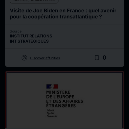
Visite de Joe Biden en France : quel avenir
pour la coopération transatlantique ?
Source
INSTITUT RELATIONS
INT STRATEGIQUES
target
bookmark_border
0
Discover affinities