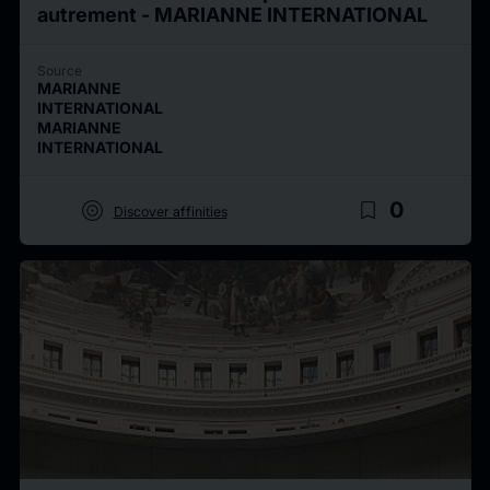
autrement - MARIANNE INTERNATIONAL
Source
MARIANNE
INTERNATIONAL
MARIANNE
INTERNATIONAL
target
bookmark_border
0
Discover affinities