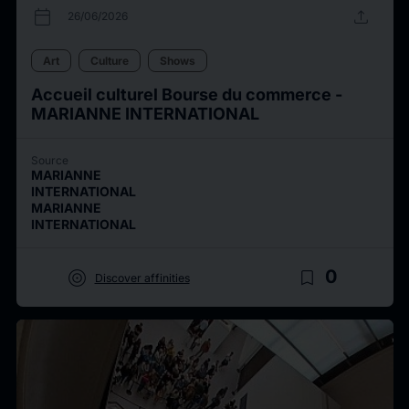
calendar_today
upload
26/06/2026
Art
Culture
Shows
Accueil culturel Bourse du commerce -
MARIANNE INTERNATIONAL
Source
MARIANNE
INTERNATIONAL
MARIANNE
INTERNATIONAL
target
bookmark_border
0
Discover affinities