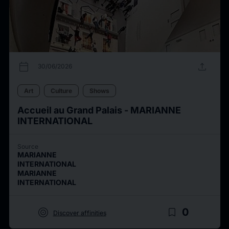
calendar_today
upload
30/06/2026
Art
Culture
Shows
Accueil au Grand Palais - MARIANNE
INTERNATIONAL
Source
MARIANNE
INTERNATIONAL
MARIANNE
INTERNATIONAL
target
bookmark_border
0
Discover affinities