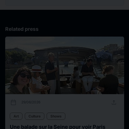
Related press
calendar_today
upload
29/06/2026
Art
Culture
Shows
Une balade sur la Seine pour voir Paris