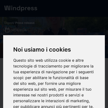
Digest
/ Press release
calendar_today
24/06/2026
Accueil Open Storia -
Noi usiamo i cookies
MARIANNE INTERNATIONAL
Questo sito web utilizza cookie e altre
tecnologie di tracciamento per migliorare la
target
help
Compatibility
tua esperienza di navigazione per i seguenti
upload
bookmark_border
Save
(0)
Share
scopi:
per abilitare le funzionalità di base
del sito web
,
per fornire una migliore
esperienza sul sito web
,
per misurare il tuo
24 juin 2026 -
Isabelle Durand
interesse nei nostri prodotti e servizi e
personalizzare le interazioni di marketing
,
Jours De Printemps et
per pubblicare annunci più pertinenti per te
.