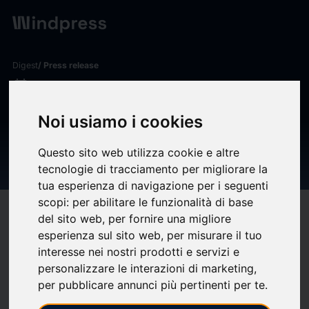
Digest
/ Press release
calendar_today
25/06/2026
Édito de Lamine Gharbi
Noi usiamo i cookies
(Président de la FHP) –
Questo sito web utilizza cookie e altre
Vulnérabilité climatique - FHP
tecnologie di tracciamento per migliorare la
tua esperienza di navigazione per i seguenti
scopi:
per abilitare le funzionalità di base
target
help
Compatibility
del sito web
,
per fornire una migliore
esperienza sul sito web
,
per misurare il tuo
upload
bookmark_border
Save
(0)
Share
interesse nei nostri prodotti e servizi e
personalizzare le interazioni di marketing
,
Faut-il vraiment qualifier « d’exceptionnelles » les
per pubblicare annunci più pertinenti per te
.
températures que la France subit actuellement ? Par les
records de chaleur battus, sans doute ; mais certainement pas