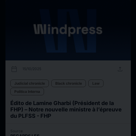
calendar_today
upload
15/10/2025
Judicial chronicle
Black chronicle
Law
Politica Interna
Édito de Lamine Gharbi (Président de la
FHP) – Notre nouvelle ministre à l’épreuve
du PLFSS - FHP
Source
REGARDS LES