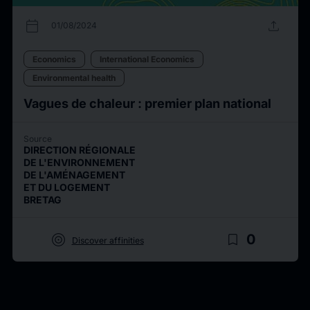
calendar_today
upload
01/08/2024
Economics
International Economics
Environmental health
Vagues de chaleur : premier plan national
Source
DIRECTION RÉGIONALE
DE L'ENVIRONNEMENT
DE L'AMÉNAGEMENT
ET DU LOGEMENT
BRETAG
target
bookmark_border
0
Discover affinities