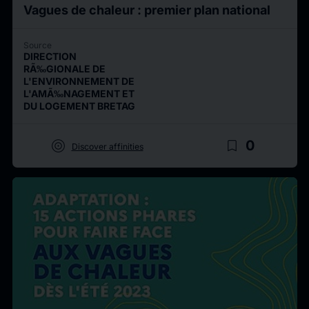
Vagues de chaleur : premier plan national
Source
DIRECTION
RÃ‰GIONALE DE
L'ENVIRONNEMENT DE
L'AMÃ‰NAGEMENT ET
DU LOGEMENT BRETAG
target
bookmark_border
0
Discover affinities