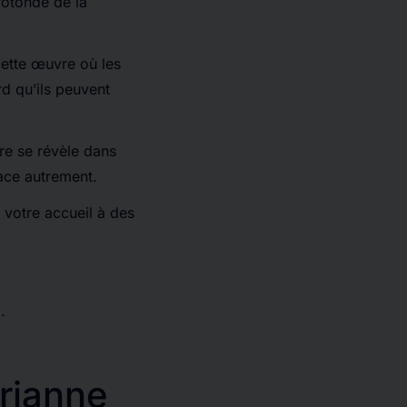
 rotonde de la
ette œuvre où les
rd qu’ils peuvent
re se révèle dans
pace autrement.
 votre accueil à des
…
rianne