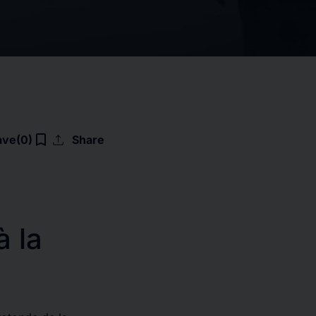
upload
bookmark_border
ave
(0)
Share
à la