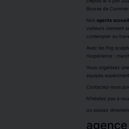
Depuis le 4 juin 202
Bourse de Commerce
Nos
agents accueill
visiteurs viennent s
contempler ou trave
Avec les fog sculpt
l’expérience : marc
Vous organisez un
équipes expériment
Contactez-nous pour
N’hésitez pas à nou
ou passez directeme
agence 