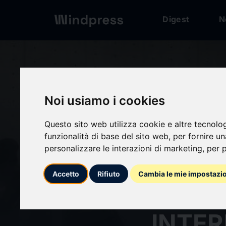
Digest
N
Digest
/ Press release
Noi usiamo i cookies
Questo sito web utilizza cookie e altre tecnolo
calendar_today
26/06/2026
funzionalità di base del sito web
,
per fornire u
personalizzare le interazioni di marketing
,
per p
Accuei
Accetto
Rifiuto
Cambia le mie impostazi
comme
INTE