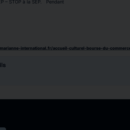
TEP – STOP à la SEP. Pendant
marianne-international.fr/accueil-culturel-bourse-du-commerc
ls