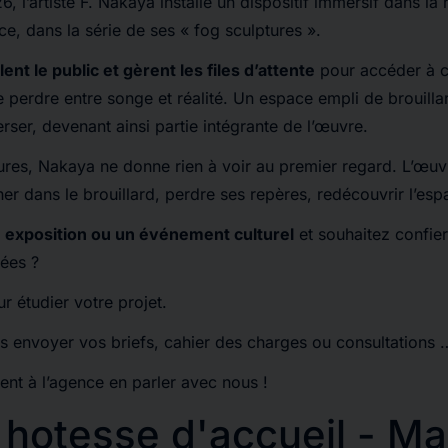
6, l’artiste F. Nakaya installe un dispositif immersif dans la
, dans la série de ses « fog sculptures ».
ent le public et gèrent les files d’attente
pour accéder à c
e perdre entre songe et réalité. Un espace empli de brouilla
rser, devenant ainsi partie intégrante de l’œuvre.
ures, Nakaya ne donne rien à voir au premier regard. L’œuv
her dans le brouillard, perdre ses repères, redécouvrir l’es
e
exposition ou un événement culturel
et souhaitez confier
ées ?
 étudier votre projet.
s envoyer vos briefs, cahier des charges ou consultations 
nt à l’agence en parler avec nous !
hotesse d'accueil - Ma