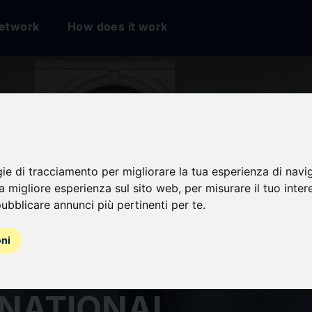
etwork
How does it work
gie di tracciamento per migliorare la tua esperienza di navi
na migliore esperienza sul sito web
,
per misurare il tuo inter
ubblicare annunci più pertinenti per te
.
l culturel Bourse d
oni
rce - MARIANNE
RNATIONAL