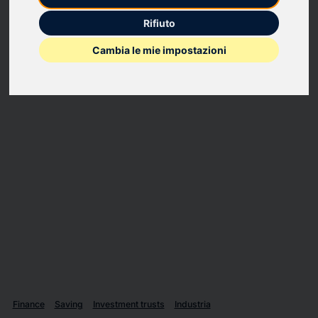
MODIFICHE ALLA STRUTTURA DEGLI ALTI DIRIGENTI e
Rifiuto
CONVOCAZIONE DELLASSEMBLEA DEGLI AZIONISTI DI DEA S.P.A.
Cambia le mie impostazioni
Finance
Saving
Investment trusts
Industria