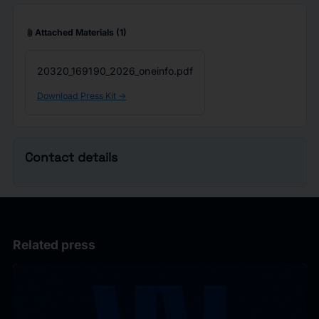
attach_file
Attached Materials
(1)
20320_169190_2026_oneinfo.pdf
Download Press Kit ->
Contact details
Related press