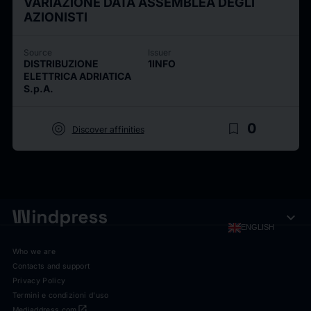
VARIAZIONE DATA ASSEMBLEA DEGLI
AZIONISTI
Source
Issuer
DISTRIBUZIONE
1INFO
ELETTRICA ADRIATICA
S.p.A.
target
bookmark_border
0
Discover affinities
expand_more
ENGLISH
Who we are
Contacts and support
Privacy Policy
Termini e condizioni d'uso
open_in_new
Mediaddress.com