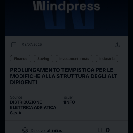
calendar_today
upload
03/07/2025
Finance
Saving
Investment trusts
Industria
PROLUNGAMENTO TEMPISTICA PER LE
MODIFICHE ALLA STRUTTURA DEGLI ALTI
DIRIGENTI
Source
Issuer
DISTRIBUZIONE
1INFO
ELETTRICA ADRIATICA
S.p.A.
target
bookmark_border
0
Discover affinities