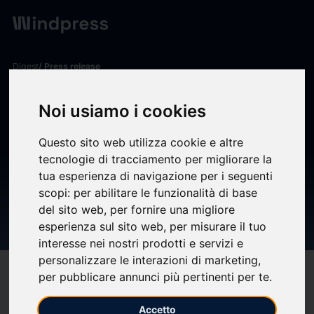
Digest
/ Press release
calendar_today
29/06/2026
Noi usiamo i cookies
MODIFICHE ALLA
STRUTTURA DEGLI ALTI
Questo sito web utilizza cookie e altre
tecnologie di tracciamento per migliorare la
DIRIGENTI e CONVOCAZIONE
tua esperienza di navigazione per i seguenti
DELLASSEMBLEA DEGLI
scopi:
per abilitare le funzionalità di base
del sito web
,
per fornire una migliore
AZIONISTI DI DEA S.P.A.
esperienza sul sito web
,
per misurare il tuo
interesse nei nostri prodotti e servizi e
personalizzare le interazioni di marketing
,
target
help
Compatibility
per pubblicare annunci più pertinenti per te
.
upload
bookmark_border
Save
(0)
Share
Accetto