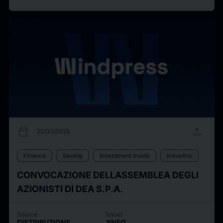
calendar_today
upload
22/07/2026
Finance
Saving
Investment trusts
Industria
CONVOCAZIONE DELLASSEMBLEA DEGLI
AZIONISTI DI DEA S.P.A.
Source
Issuer
DISTRIBUZIONE
1INFO