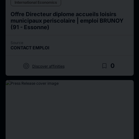
International Economics
Offre Directeur diplome accueils loisirs
municipaux periscolaire | emploi BRUNOY
(91 - Essonne)
Source
CONTACT EMPLOI
target
bookmark_border
0
Discover affinities