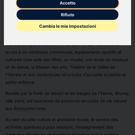
Cadre d’emploi des EDUCATEURS TERRITORIAUX DES APS (Catégorie
Accetto
B) Contractuel
Rifiuto
La Ville de Brunoy, commune du Département de l’Essonne,
est située à 21km du sud est de Paris. Elle est desservie par la
Cambia le mie impostazioni
ligne D du RER de la SNCF et bénéficie du label Transilien.
Ville dynamique et attractive, elle permet aux habitants un
accès à de nombreux commerces, équipements sportifs et
culturels (une salle des fêtes, un musée, une école de musique
et de danse, la Maison des arts, Théâtre de la Vallée de
l’Yerres) et aux nombreuses structures d’accueils scolaires et
petite enfance.
Bordée par la Forêt de Sénart et les berges de l’Yerres, Brunoy,
ville verte, est soucieuse de préserver un cadre de vie naturel
aux Brunoyens-nnes.
Au sein du pôle culture et animation locale, le service des
activités sportives a pour missions, l’enseignement des
Aptitudes Physiques et sportives durant le temps scolaire,