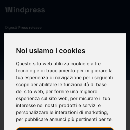
Digest
/ Press release
calendar_today
02/07/2026
EDUCATEUR SPORTIF (H/F) -
Noi usiamo i cookies
Site officiel de la ville de
Questo sito web utilizza cookie e altre
Brunoy
tecnologie di tracciamento per migliorare la
tua esperienza di navigazione per i seguenti
scopi:
per abilitare le funzionalità di base
target
help
Compatibility
del sito web
,
per fornire una migliore
esperienza sul sito web
,
per misurare il tuo
upload
bookmark_border
Save
(0)
Share
interesse nei nostri prodotti e servizi e
personalizzare le interazioni di marketing
,
LA VILLE DE BRUNOY RECRUTE EDUCATEUR SPORTIF (H/F) AU SEIN
per pubblicare annunci più pertinenti per te
.
DU POLE CULTURE ET ANIMATION LOCALE