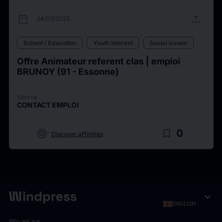
calendar_today
upload
24/03/2025
School / Education
Youth interest
Social issues
Offre Animateur referent clas | emploi
BRUNOY (91 - Essonne)
Source
CONTACT EMPLOI
target
bookmark_border
0
Discover affinities
expand_more
ENGLISH
Who we are