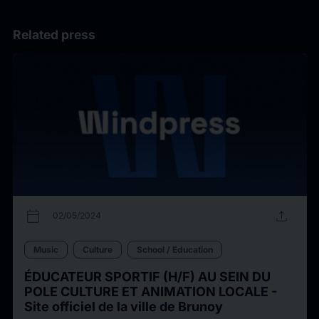
Related press
calendar_today
upload
02/05/2024
Music
Culture
School / Education
ÉDUCATEUR SPORTIF (H/F) AU SEIN DU
POLE CULTURE ET ANIMATION LOCALE -
Site officiel de la ville de Brunoy