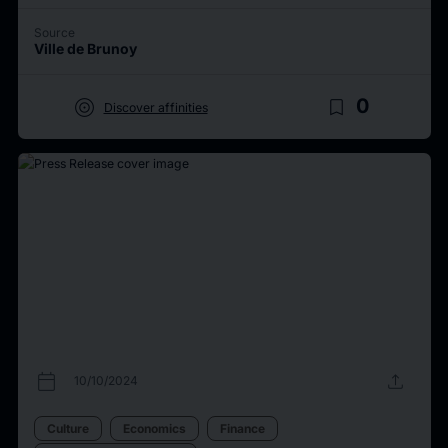
Source
Ville de Brunoy
target
bookmark_border
0
Discover affinities
calendar_today
upload
10/10/2024
Culture
Economics
Finance