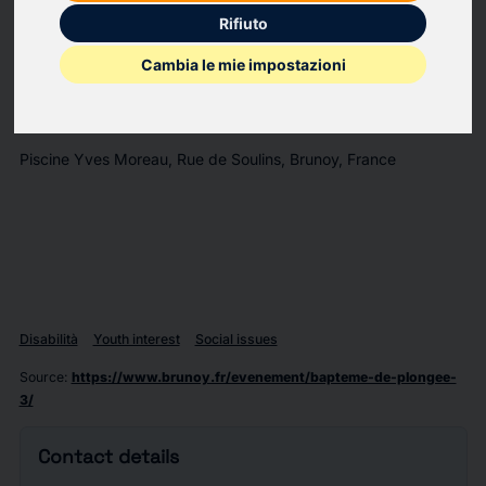
Rifiuto
Apportez maillot et bonnet de bain. La présence d’un parent
est obligatoire pour les mineurs. Les personnes en situation de
Cambia le mie impostazioni
handicap peuvent participer.
Pour cela, contactez : ncb@neptune-club-brunoy.fr
Piscine Yves Moreau, Rue de Soulins, Brunoy, France
Disabilità
Youth interest
Social issues
Source
:
https://www.brunoy.fr/evenement/bapteme-de-plongee-
3/
Contact details