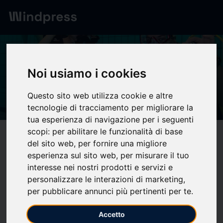
Digest
/ Press release
calendar_today
03/07/2026
Noi usiamo i cookies
Baptême de plongée - Site
Questo sito web utilizza cookie e altre
officiel de la ville de Brunoy
tecnologie di tracciamento per migliorare la
tua esperienza di navigazione per i seguenti
scopi:
per abilitare le funzionalità di base
target
help
Compatibility
del sito web
,
per fornire una migliore
upload
bookmark_border
esperienza sul sito web
,
per misurare il tuo
Save
(0)
Share
interesse nei nostri prodotti e servizi e
Le
22
juillet
2026
à 20h45
personalizzare le interazioni di marketing
,
per pubblicare annunci più pertinenti per te
.
Le Neptune Club de Brunoy propose des baptêmes de
plongée gratuits dès 8 ans,
les mercredis à 20h45 du 8 juillet
Accetto
au 19 août inclus.