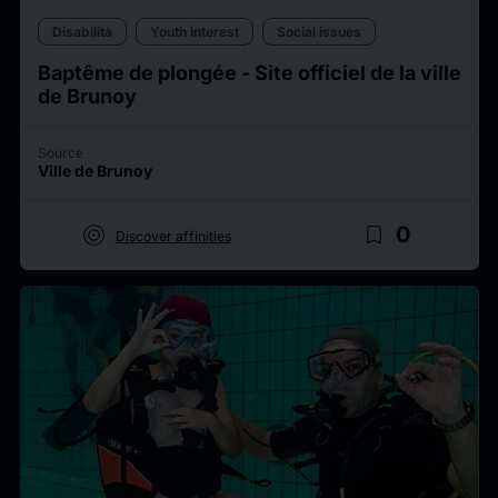
Disabilità
Youth interest
Social issues
Baptême de plongée - Site officiel de la ville
de Brunoy
Source
Ville de Brunoy
target
bookmark_border
0
Discover affinities