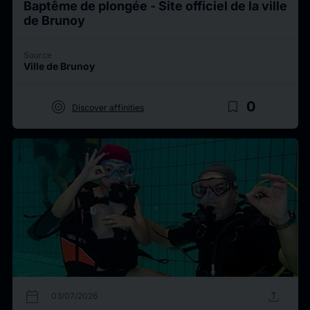
Baptême de plongée - Site officiel de la ville
de Brunoy
Source
Ville de Brunoy
target
bookmark_border
0
Discover affinities
calendar_today
upload
03/07/2026