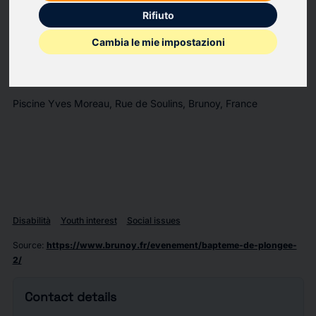
Rifiuto
Apportez maillot et bonnet de bain. La présence d’un parent
est obligatoire pour les mineurs. Les personnes en situation de
Cambia le mie impostazioni
handicap peuvent participer.
Pour cela, contactez : ncb@neptune-club-brunoy.fr
Piscine Yves Moreau, Rue de Soulins, Brunoy, France
Disabilità
Youth interest
Social issues
Source
:
https://www.brunoy.fr/evenement/bapteme-de-plongee-
2/
Contact details