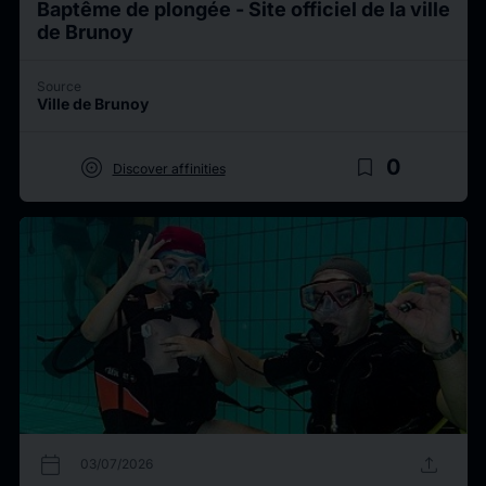
Baptême de plongée - Site officiel de la ville
de Brunoy
Source
Ville de Brunoy
target
bookmark_border
0
Discover affinities
calendar_today
upload
03/07/2026