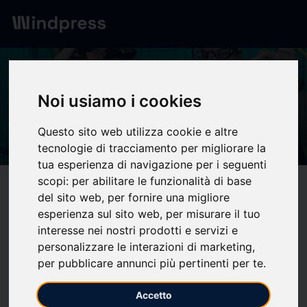
Digest
/ Press release
calendar_today
03/07/2026
Noi usiamo i cookies
Baptême de plongée - Site
Questo sito web utilizza cookie e altre
officiel de la ville de Brunoy
tecnologie di tracciamento per migliorare la
tua esperienza di navigazione per i seguenti
scopi:
per abilitare le funzionalità di base
target
help
Compatibility
del sito web
,
per fornire una migliore
upload
bookmark_border
esperienza sul sito web
,
per misurare il tuo
Save
(0)
Share
interesse nei nostri prodotti e servizi e
Le
15
juillet
2026
à 20h45
personalizzare le interazioni di marketing
,
per pubblicare annunci più pertinenti per te
.
Le Neptune Club de Brunoy propose des baptêmes de
plongée gratuits dès 8 ans,
les mercredis à 20h45 du 8 juillet
Accetto
au 19 août inclus.