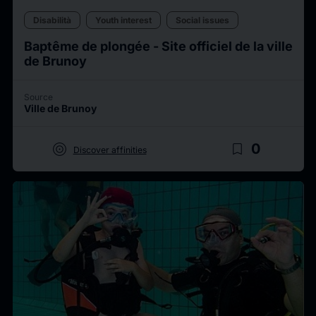
Disabilità
Youth interest
Social issues
Baptême de plongée - Site officiel de la ville
de Brunoy
Source
Ville de Brunoy
target
bookmark_border
0
Discover affinities