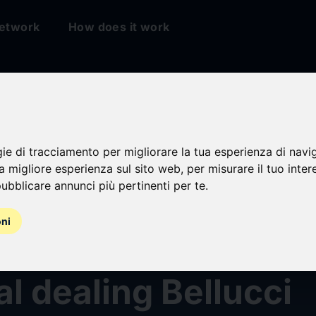
etwork
How does it work
gie di tracciamento per migliorare la tua esperienza di navi
na migliore esperienza sul sito web
,
per misurare il tuo inter
ubblicare annunci più pertinenti per te
.
oni
al dealing Bellucci