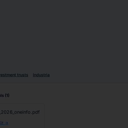
vestment trusts
Industria
ls
(1)
2026_oneinfo.pdf
it ->