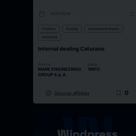
calendar_today
upload
08/07/2026
Finance
Saving
Investment trusts
Industria
Internal dealing Caturano
Source
Issuer
MARE ENGINEERING
1INFO
GROUP S.p.A.
target
bookmark_border
0
Discover affinities