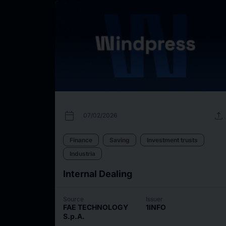
calendar_today
upload
07/02/2026
Finance
Saving
Investment trusts
Industria
Internal Dealing
Source
Issuer
FAE TECHNOLOGY
1INFO
S.p.A.