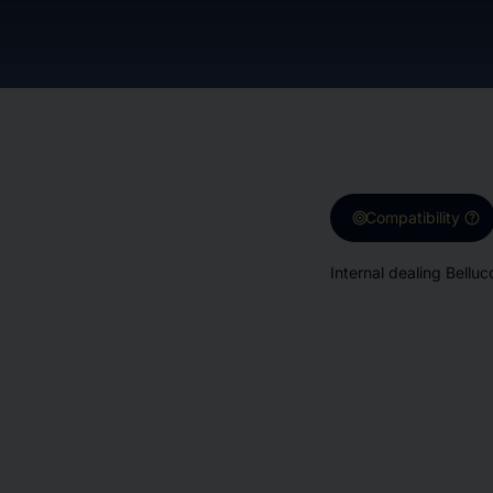
target
help
Compatibility
Internal dealing Belluc