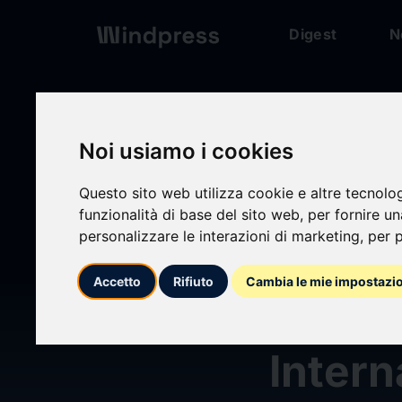
Digest
N
Noi usiamo i cookies
Digest
/ Press release
Questo sito web utilizza cookie e altre tecnolo
funzionalità di base del sito web
,
per fornire u
personalizzare le interazioni di marketing
,
per p
Accetto
Rifiuto
Cambia le mie impostazi
calendar_today
08/07/2026
Intern