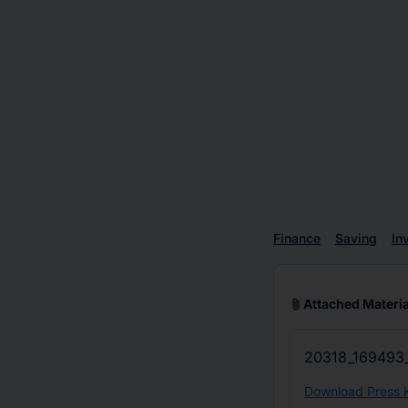
Finance
Saving
In
attach_file
Attached Materia
20318_169493_
Download Press K