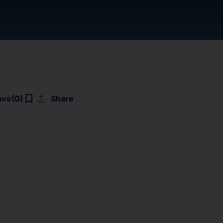
upload
bookmark_border
ave
(0)
Share