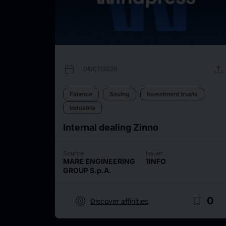
calendar_today
upload
08/07/2026
Finance
Saving
Investment trusts
Industria
Internal dealing Zinno
Source
Issuer
MARE ENGINEERING
1INFO
GROUP S.p.A.
target
bookmark_border
0
Discover affinities