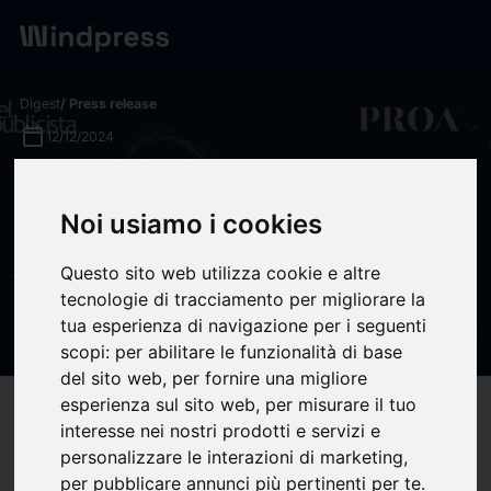
Digest
/ Press release
calendar_today
12/12/2024
PROA escala seis posiciones
Noi usiamo i cookies
y se sitúa el puesto 31 del
Ranking de las Mejores
Questo sito web utilizza cookie e altre
Consultoras de Comunicación
tecnologie di tracciamento per migliorare la
tua esperienza di navigazione per i seguenti
- PROA Comunicación
scopi:
per abilitare le funzionalità di base
del sito web
,
per fornire una migliore
esperienza sul sito web
,
per misurare il tuo
target
help
Compatibility
interesse nei nostri prodotti e servizi e
upload
bookmark_border
Save
(0)
Share
personalizzare le interazioni di marketing
,
per pubblicare annunci più pertinenti per te
.