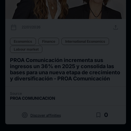
calendar_today
upload
22/01/2026
Economics
Finance
International Economics
Labour market
PROA Comunicación incrementa sus
ingresos un 36% en 2025 y consolida las
bases para una nueva etapa de crecimiento
y diversificación - PROA Comunicación
Source
PROA COMUNICACION
target
bookmark_border
0
Discover affinities