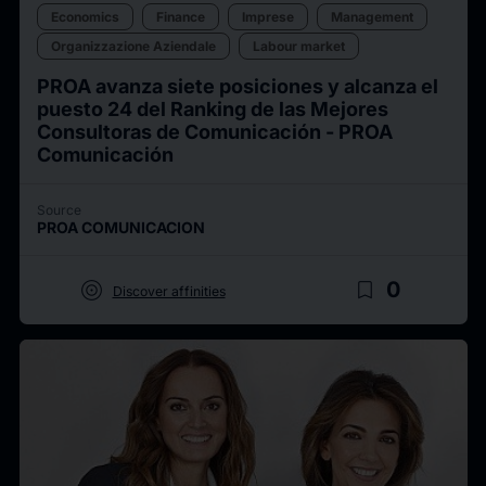
Economics
Finance
Imprese
Management
Organizzazione Aziendale
Labour market
PROA avanza siete posiciones y alcanza el
puesto 24 del Ranking de las Mejores
Consultoras de Comunicación - PROA
Comunicación
Source
PROA COMUNICACION
target
bookmark_border
0
Discover affinities