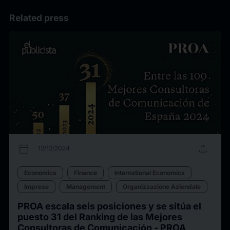
Related press
calendar_today
upload
12/12/2024
Economics
Finance
International Economics
Imprese
Management
Organizzazione Aziendale
PROA escala seis posiciones y se sitúa el
puesto 31 del Ranking de las Mejores
Consultoras de Comunicación - PROA