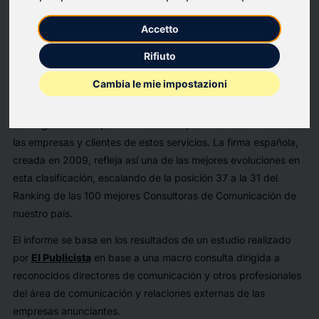
Los profesionales y las empresas han valorado la
importancia cualitativa de la comunicación estratégica
Accetto
como un pilar fundamental en la generación de negocio en
Rifiuto
el contexto socioeconómico actual.
Cambia le mie impostazioni
La consultora
PROA Comunicación
se consolida como una de
las mejores consultoras de comunicación en España, según el
ranking elaborado por
El Publicista
a partir de la valoración de
las empresas y clientes de estos servicios. La firma española,
creada en 2009, refleja así una de las mejores evoluciones en
esta clasificación, escalando de la posición 37 a la 31 del
Ranking de las 100 mejores Consultoras de Comunicación de
nuestro país.
El informe se basa en los resultados de un estudio realizado
por
El Publicista
en base a una macro consulta dirigida a
reconocidos directores de comunicación y otros profesionales
del área de comunicación y relaciones externas de las
empresas anunciantes.