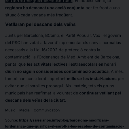
partits de bàsquet dissabte al matí
. En aquest sentit,
la
regidora ha demanat una acció conjunta
per fer front a una
situació cada vegada més freqüent.
Vetllaran pel descans dels veïns
Junts per Barcelona, BComú, el Partit Popular, Vox i el govern
del PSC han votat a favor d’implementar els canvis normatius
necessaris a la Llei 16/2002 de protecció contra la
contaminació i a l’Ordenança de Medi Ambient de Barcelona,
per tal que
les activitats lectives i extraescolars en horari
diürn no siguin considerades contaminació acústica
. A més,
també han considerat important
millorar les instal·lacions
per
evitar que el soroll es propagui. Així mateix, tots els grups
municipals han reafirmat la voluntat de
continuar vetllant pel
descans dels veïns de la ciutat
.
Music
Media
Communication
Source
:
https://salesianos.info/blog/barcelona-modificara-
lordenanca-que-qualifica-el-soroll-a-les-escoles-de-contaminacio-