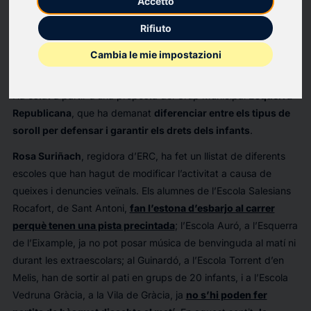
Accetto
La
Comissió d’Ecologia, Urbanisme, Mobilitat i Habitatge
ha
acordat dimarts 10 de desembre per unanimitat modificar
Rifiuto
l’ordenança que posa al mateix sac la
contaminació
Cambia le mie impostazioni
acústica
que causa l’activitat escolar als patis o als
equipaments esportius, i la que causa el trànsit o l’oci nocturn.
Ha estat a partir d’una proposta del Grup Municipal
Esquerra
Republicana
, que ha demanat
diferenciar entre els tipus de
soroll per defensar i garantir els drets dels infants
.
Rosa Suriñach
, regidora d’ERC, ha fet un llistat de diferents
escoles que han hagut de modificar l’activitat a causa de
queixes i denuncies veïnals. Els alumnes de l’Escola Salesians
Rocafort, de Sant Antoni,
fan l’estona d’esbarjo al carrer
perquè tenen una pista precintada
; l’Escola Auró, a l’Esquerra
de l’Eixample, ja no pot posar música de benvinguda al matí ni
durant les extraescolars; al Guinardó, a l’Escola Torrent d’en
Melis, han de sortir al pati en grups de 20 infants, i a l’Escola
Vedruna Gràcia, a la Vila de Gràcia, ja
no s’hi poden fer