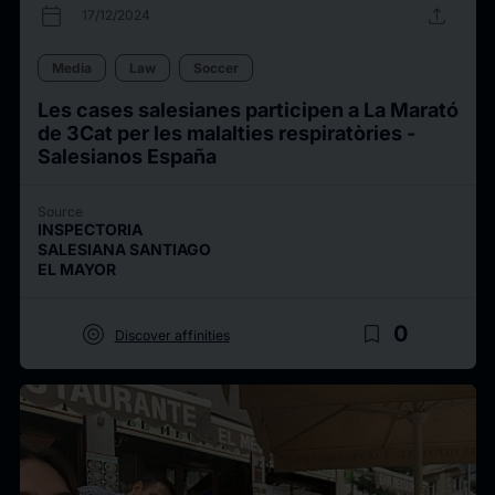
calendar_today
upload
17/12/2024
Media
Law
Soccer
Les cases salesianes participen a La Marató
de 3Cat per les malalties respiratòries -
Salesianos España
Source
INSPECTORIA
SALESIANA SANTIAGO
EL MAYOR
target
bookmark_border
0
Discover affinities