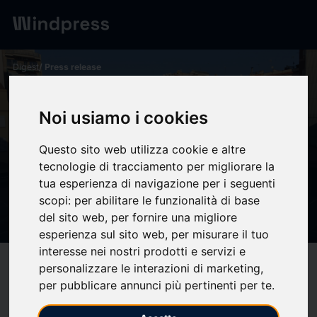
Digest
/ Press release
calendar_today
12/12/2024
Noi usiamo i cookies
Barcelona modificarà
l’ordenança que qualifica el
Questo sito web utilizza cookie e altre
tecnologie di tracciamento per migliorare la
soroll a les escoles de
tua esperienza di navigazione per i seguenti
contaminació acústica -
scopi:
per abilitare le funzionalità di base
Salesianos España
del sito web
,
per fornire una migliore
esperienza sul sito web
,
per misurare il tuo
interesse nei nostri prodotti e servizi e
target
help
personalizzare le interazioni di marketing
,
Compatibility
per pubblicare annunci più pertinenti per te
.
upload
bookmark_border
Save
(0)
Share