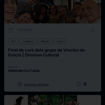
calendar_today
upload
15/07/2025
Art
Culture
Music
Law
Final de curs dels grups de Vincles de
Gràcia | Òmnium Cultural
Source
OMNIUM CULTURAL
target
bookmark_border
0
Discover affinities