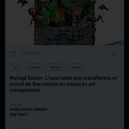
calendar_today
upload
25/06/2026
Art
Culture
Music
Health
Refugi Sonor: L’oasi urbà que transforma el
soroll de Barcelona en música i art
compromès
Source
POBLENOU URBAN
DISTRICT