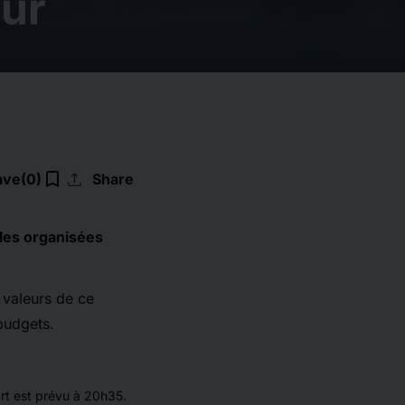
eur
upload
bookmark_border
ave
(0)
Share
lles organisées
 valeurs de ce
budgets.
rt est prévu à 20h35.