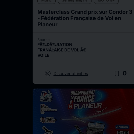
Music
Series/film/TV
MOTO GP
Masterclass Grand prix sur Condor 3
- Fédération Française de Vol en
Planeur
Source
FÃ‰DÃ‰RATION
FRANÃ‡AISE DE VOL Ã€
VOILE
target
bookmark_border
0
Discover affinities