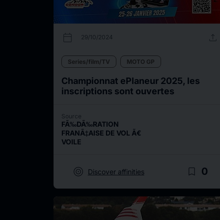
calendar_today
upload
29/10/2024
Series/film/TV
MOTO GP
Championnat ePlaneur 2025, les
inscriptions sont ouvertes
Source
FÃ‰DÃ‰RATION
FRANÃ‡AISE DE VOL Ã€
VOILE
target
bookmark_border
0
Discover affinities