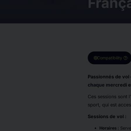
França
target
help
Compatibility
Passionnés de vol 
chaque mercredi e
Ces sessions sont l
sport, qui est acce
Sessions de vol :
Horaires :
Serve