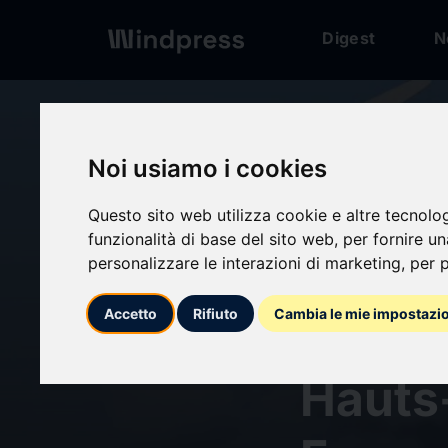
Digest
N
Digest
/ Press release
Noi usiamo i cookies
calendar_today
Questo sito web utilizza cookie e altre tecnolo
14/11/2024
funzionalità di base del sito web
,
per fornire u
Course
personalizzare le interazioni di marketing
,
per p
Accetto
Rifiuto
Cambia le mie impostazi
avec l
Hauts