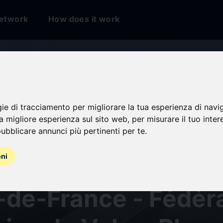
etwork
How does it work
gie di tracciamento per migliorare la tua esperienza di navi
na migliore esperienza sul sito web
,
per misurare il tuo inter
s de planeur virtu
ubblicare annunci più pertinenti per te
.
oni
e Comité Régional 
-de-France - Fédér