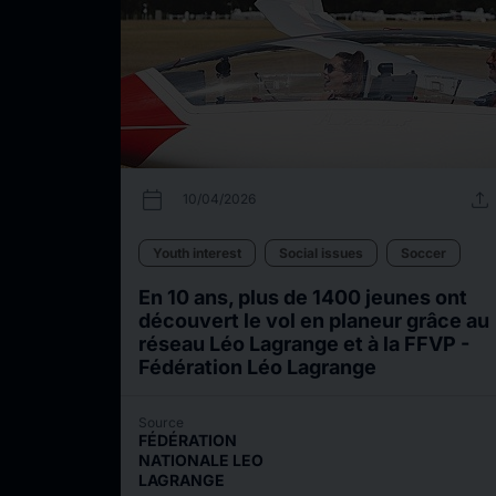
calendar_today
upload
10/04/2026
Youth interest
Social issues
Soccer
En 10 ans, plus de 1400 jeunes ont
découvert le vol en planeur grâce au
réseau Léo Lagrange et à la FFVP -
Fédération Léo Lagrange
Source
FÉDÉRATION
NATIONALE LEO
LAGRANGE