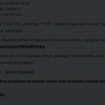
tre 22h00 et 23h30.
sé :
Condor 3.
 :
Via Discord.
e ?
Dès 20h, cherchez “FFVP – Région Hauts-de-France” dan
r participer.
d’autres pilotes et découvrir les clubs voisins, rejoignez n
.com/invite/tWSpfBYS4w
ience du vol en planeur virtuel, partager des moments avec
courses palpitantes !
V
School / Education
ffvp.fr/courses-de-planeur-virtuel-avec-le-comite-regional-de
ls