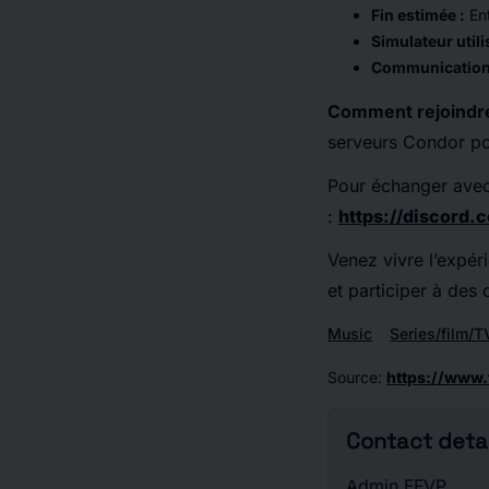
Fin estimée :
En
Simulateur utili
Communication
Comment rejoindr
serveurs Condor pou
Pour échanger avec 
:
https://discord
Venez vivre l’expér
et participer à des 
Music
Series/film/T
Source
:
https://www.
Contact detai
Admin FFVP