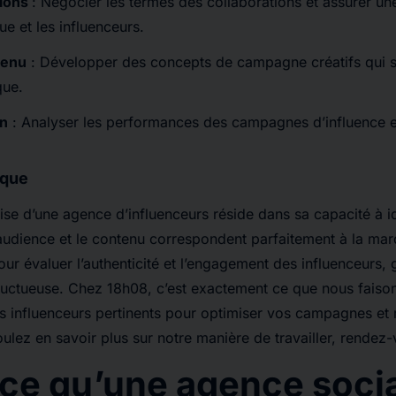
tions
: Négocier les termes des collaborations et assurer u
ue et les influenceurs.
tenu
: Développer des concepts de campagne créatifs qui s’
que.
on
: Analyser les performances des campagnes d’influence et
ique
rtise d’une agence d’influenceurs réside dans sa capacité à id
’audience et le contenu correspondent parfaitement à la marq
our évaluer l’authenticité et l’engagement des influenceurs, 
fructueuse. Chez 18h08, c’est exactement ce que nous faiso
es influenceurs pertinents pour optimiser vos campagnes et
oulez en savoir plus sur notre manière de travailler, rendez
ce qu’une agence soci