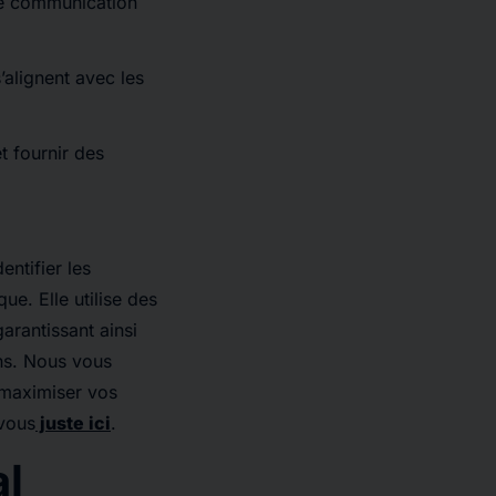
ne communication
alignent avec les
 fournir des
entifier les
ue. Elle utilise des
garantissant ainsi
ns. Nous vous
 maximiser vos
-vous
juste ici
.
al