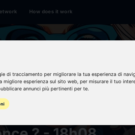
etwork
How does it work
gie di tracciamento per migliorare la tua esperienza di navi
na migliore esperienza sul sito web
,
per misurare il tuo inter
ubblicare annunci più pertinenti per te
.
e d’influenceurs V
oni
 social Media : que
ence ? - 18h08