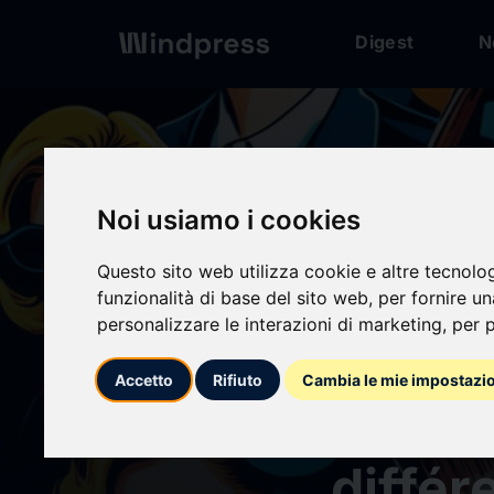
Digest
N
Digest
/ Press release
Noi usiamo i cookies
Questo sito web utilizza cookie e altre tecnolo
calendar_today
20/07/2024
funzionalità di base del sito web
,
per fornire u
personalizzare le interazioni di marketing
,
per p
Agenc
Accetto
Rifiuto
Cambia le mie impostazi
agence
différ