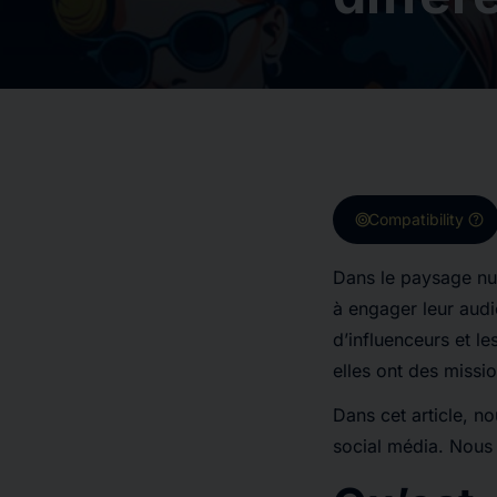
target
help
Compatibility
Dans le paysage num
à engager leur audi
d’influenceurs et l
elles ont des missio
Dans cet article, n
social média. Nous m