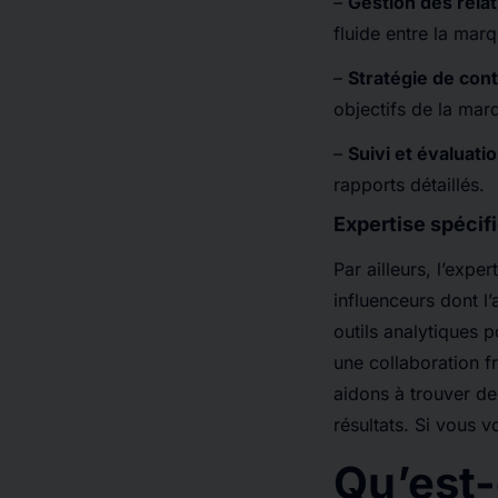
–
Gestion des rela
fluide entre la marq
–
Stratégie de con
objectifs de la mar
–
Suivi et évaluati
rapports détaillés.
Expertise spécif
Par ailleurs, l’expe
influenceurs dont l
outils analytiques p
une collaboration 
aidons à trouver d
résultats. Si vous v
Qu’est-