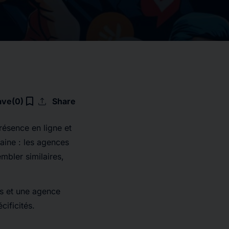
upload
bookmark_border
ave
(0)
Share
résence en ligne et
aine : les agences
mbler similaires,
rs et une agence
cificités.