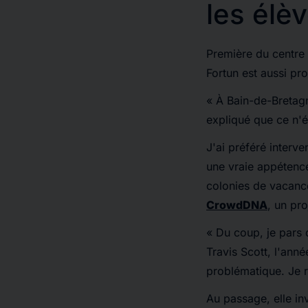
les élè
Première du centre 
Fortun est aussi pro
« À Bain-de-Bretag
expliqué que ce n'ét
J'ai préféré interv
une vraie appétence 
colonies de vacanc
CrowdDNA
, un pr
« Du coup, je pars 
Travis Scott, l'anné
problématique. Je r
Au passage, elle inv