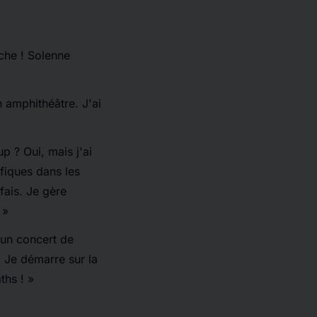
che !
Solenne
 amphithéâtre. J'ai
p ? Oui, mais j'ai
ifiques dans les
fais. Je gère
 »
 un concert de
. Je démarre sur la
ths ! »