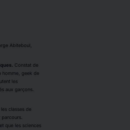
Serge Abiteboul,
iques.
Constat de
 un homme,
geek
de
utent les
vés aux garçons.
 les classes de
r parcours.
et que les sciences