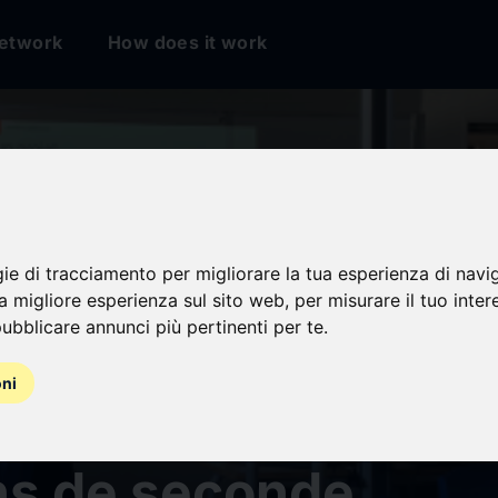
etwork
How does it work
gie di tracciamento per migliorare la tua esperienza di navi
na migliore esperienza sul sito web
,
per misurare il tuo inter
ubblicare annunci più pertinenti per te
.
ientifiques parlent
oni
étier aux lycéennes
ns de seconde