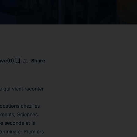
upload
bookmark_border
ave
(0)
Share
 qui vient raconter
vocations chez les
ements, Sciences
e seconde et la
terminale. Premiers