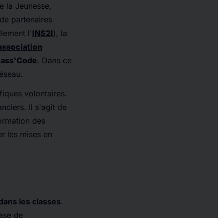
e la Jeunesse,
de partenaires
llement l'
INS2I
), la
association
lass'Code
. Dans ce
réseau.
iques volontaires.
ciers. Il s'agit de
formation des
er les mises en
 dans les classes
.
base de