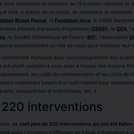
 dont notamment le ministère de l'Éducation nationale et d
s
et Inria. «
Autour de ce noyau, se mobilisera un ensemble 
ation Blaise Pascal
, la
Fondation Inria
, le CNRS (essentie
cteurs d’écoles françaises d’ingénieurs
(
CDEFI
), le
CEA
, l'
es
, la
Société informatique de France (
SIF
), l'association
C
eront essentiellement un rôle de relais pour mobiliser leur 
s directement impliqués dans l’accompagnement des scientif
 ont plutôt vocation à nous aider à trouver des moyens finan
e déplacement, les coûts de communication et les coûts de 
 avons notamment besoin d'un outil internet pour automatis
gnants, enseignantes et scientifiques, etc. »
 220 interventions
taire,
ce sont plus de 220 interventions qui ont été faites
onné aussi l'occasion d'effectuer un travail d'évaluation à 