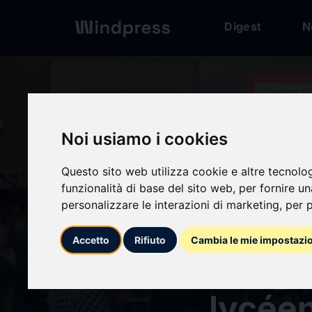
Digest
N
Digest
/ Press release
Noi usiamo i cookies
Questo sito web utilizza cookie e altre tecnolo
calendar_today
26/06/2024
funzionalità di base del sito web
,
per fornire u
personalizzare le interazioni di marketing
,
per p
Des sc
Accetto
Rifiuto
Cambia le mie impostazi
leur m
lycée