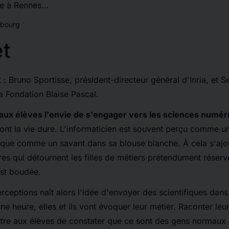
ce à Rennes…
sebourg
et
t : Bruno Sportisse, président-directeur général d'Inria, et 
la Fondation Blaise Pascal.
aux élèves l'envie de s'engager vers les sciences numér
s ont la vie dure. L'informaticien est souvent perçu comme
ifique comme un savant dans sa blouse blanche. À cela s'ajo
es qui détournent les filles de métiers prétendument réser
 est boudée.
rceptions naît alors l'idée d'envoyer des scientifiques dans
e heure, elles et ils vont évoquer leur métier. Raconter leu
tre aux élèves de constater que ce sont des gens normaux 