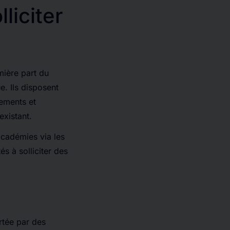
liciter
mière part du
e. Ils disposent
sements et
existant.
académies via les
s à solliciter des
rtée par des