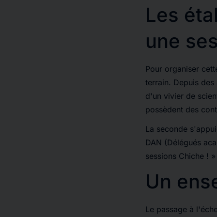
Les étab
une se
Pour organiser cet
terrain. Depuis des 
d'un vivier de scien
possèdent des contac
La seconde s'appuie
DAN (Délégués acadé
sessions
Chiche
! »
Un ense
Le passage à l'éche