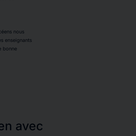
ycéens nous
es enseignants
ne bonne
ien avec