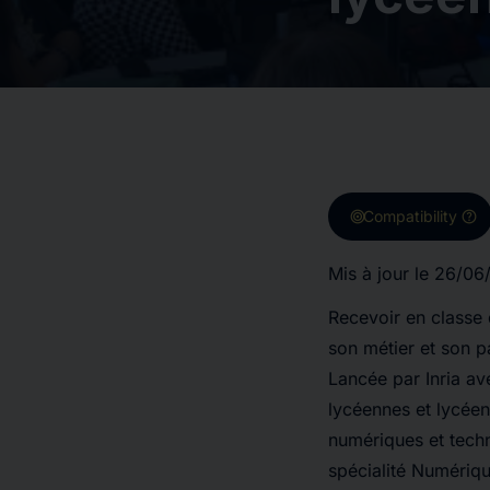
target
help
Compatibility
Mis à jour le
26/06
Recevoir en classe 
son métier et son p
Lancée par Inria ave
lycéennes et lycée
numériques et tech
spécialité Numériqu