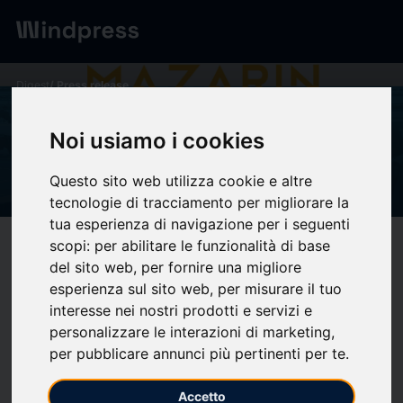
Digest
/ Press release
calendar_today
21/06/2023
Noi usiamo i cookies
Séance du 26 juin 2023 -
Chilly Mazarin
Questo sito web utilizza cookie e altre
tecnologie di tracciamento per migliorare la
tua esperienza di navigazione per i seguenti
scopi:
per abilitare le funzionalità di base
target
help
Compatibility
del sito web
,
per fornire una migliore
upload
bookmark_border
Save
(0)
Share
esperienza sul sito web
,
per misurare il tuo
interesse nei nostri prodotti e servizi e
Chilly Mazarin
>
La ville
>
Vie municipale
>
Le conseil
personalizzare le interazioni di marketing
,
municipal
>
Séance du 26 juin 2023
per pubblicare annunci più pertinenti per te
.
Lundi 26 juin 2023 à
Accetto