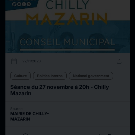
calendar_today
upload
22/11/2023
Culture
Politica Interna
National government
Séance du 27 novembre à 20h - Chilly
Mazarin
Source
MAIRIE DE CHILLY-
MAZARIN