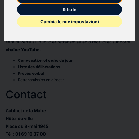
20h
Rifiuto
Cambia le mie impostazioni
Le conseil municipal se déroulera dans la salle Agora du
Complexe Jesse-Owens (5, rue de l’Europe). Cette séance
sera ouverte au public et retransmise en direct ici et sur notre
chaîne YouTube.
Convocation et ordre du jour
Liste des délibérations
Procès verbal
Retransmission en direct :
Contact
Cabinet de la Maire
Hôtel de ville
Place du 8-mai 1945
Tél :
01 69 10 37 00