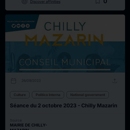
target
bookmark_border
0
Discover affinities
calendar_today
upload
26/09/2023
Culture
Politica Interna
National government
Séance du 2 octobre 2023 - Chilly Mazarin
Source
MAIRIE DE CHILLY-