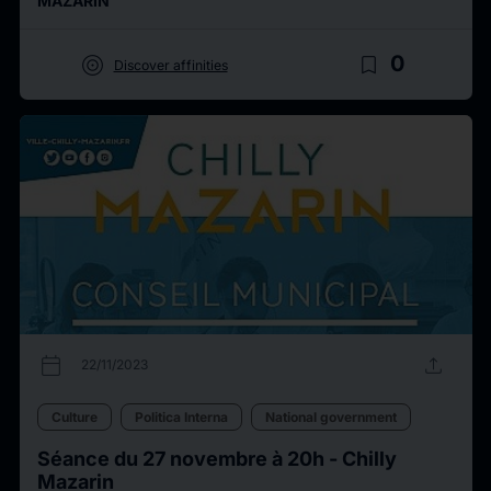
MAZARIN
target
bookmark_border
0
Discover affinities
calendar_today
upload
22/11/2023
Culture
Politica Interna
National government
Séance du 27 novembre à 20h - Chilly
Mazarin