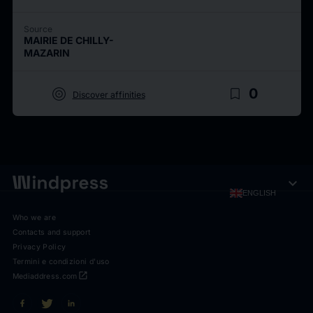
Source
MAIRIE DE CHILLY-
MAZARIN
target
bookmark_border
0
Discover affinities
expand_more
ENGLISH
Who we are
Contacts and support
Privacy Policy
Termini e condizioni d'uso
open_in_new
Mediaddress.com