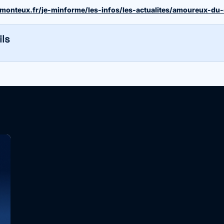
monteux.fr/je-minforme/les-infos/les-actualites/amoureux-du
ls