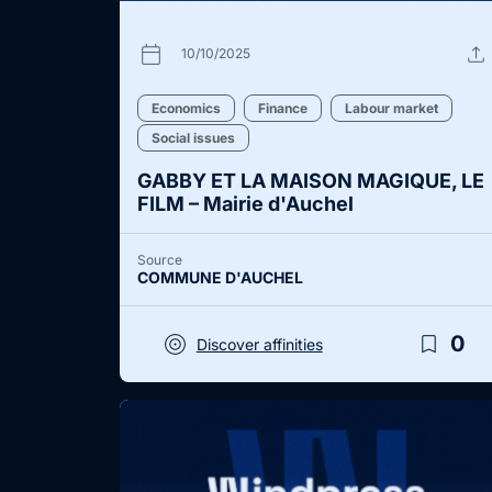
calendar_today
upload
10/10/2025
Economics
Finance
Labour market
Social issues
GABBY ET LA MAISON MAGIQUE, LE
FILM – Mairie d'Auchel
Source
COMMUNE D'AUCHEL
target
bookmark_border
0
Discover affinities