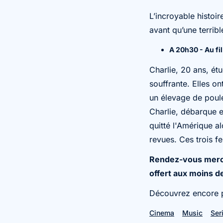
L’incroyable histoir
avant qu’une terrib
A 20h30 - Au fi
Charlie, 20 ans, étu
souffrante. Elles on
un élevage de poul
Charlie, débarque e
quitté l'Amérique al
revues. Ces trois f
Rendez-vous mercre
offert aux moins d
Découvrez encore pl
Cinema
Music
Ser