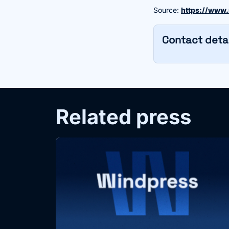
Source
:
https://www.
Contact detai
Related press