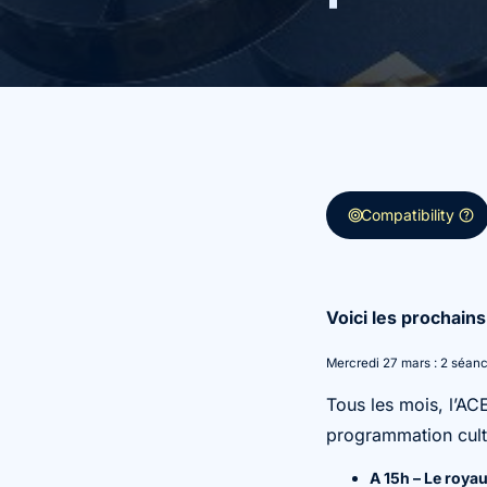
target
help
Compatibility
Voici les prochain
Mercredi 27 mars : 2 séan
Tous les mois, l’A
programmation cult
A 15h – Le roya