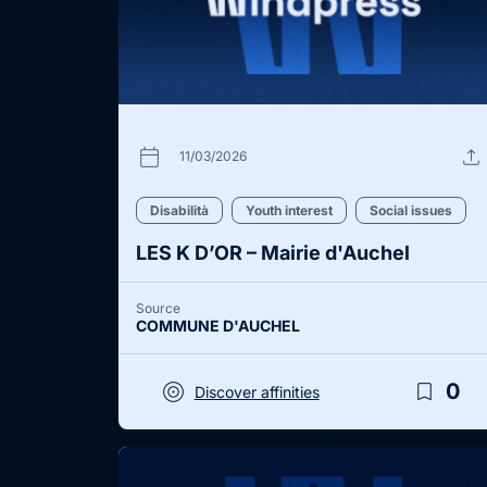
calendar_today
upload
11/03/2026
Disabilità
Youth interest
Social issues
LES K D’OR – Mairie d'Auchel
Source
COMMUNE D'AUCHEL
target
bookmark_border
0
Discover affinities