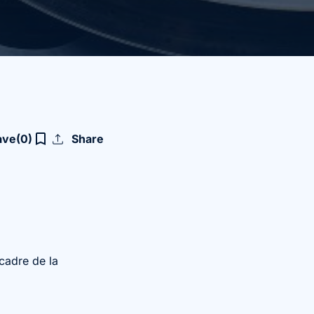
upload
bookmark_border
ave
(0)
Share
cadre de la