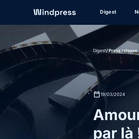
Digest
N
Digest
/ Press release
calendar_today
19/03/2024
Amour
par là 