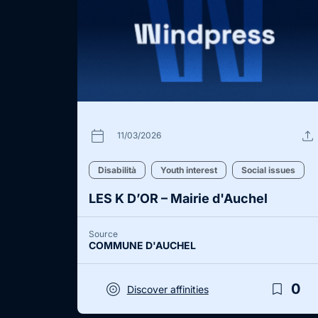
calendar_today
upload
11/03/2026
Disabilità
Youth interest
Social issues
LES K D’OR – Mairie d'Auchel
Source
COMMUNE D'AUCHEL
target
bookmark_border
0
Discover affinities