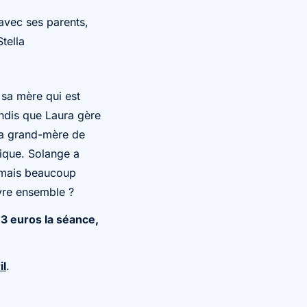
 avec ses parents,
Stella
 sa mère qui est
tandis que Laura gère
la grand-mère de
rique. Solange a
 jamais beaucoup
ivre ensemble ?
 3 euros la séance,
il
.