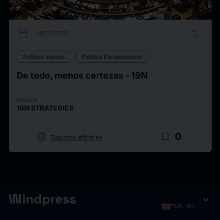
calendar_today
upload
25/07/2023
Politica Interna
Politica Parlamentare
De todo, menos certezas - 19N
Source
19N STRATEGIES
target
bookmark_border
0
Discover affinities
expand_more
ENGLISH