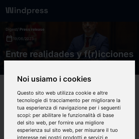
Digest
/ Press release
calendar_today
19/06/2023
Entre realidades y f(r)icciones
- 19N
Noi usiamo i cookies
target
help
Compatibility
Questo sito web utilizza cookie e altre
upload
bookmark_border
Save
(0)
Share
tecnologie di tracciamento per migliorare la
tua esperienza di navigazione per i seguenti
Podría parecer una trama de thriller político escrita y dirigida
scopi:
per abilitare le funzionalità di base
por figuras como
Aaron Sorkin
,
John Madden
,
George
del sito web
,
per fornire una migliore
Clooney
o
Rodrigo Sorogoyen
, pero no. No ha sido necesario
esperienza sul sito web
,
per misurare il tuo
un guión ficticio. Los resultados de las elecciones municipales
interesse nei nostri prodotti e servizi e