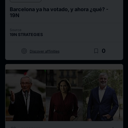
Barcelona ya ha votado, y ahora ¿qué? -
19N
Source
19N STRATEGIES
target
bookmark_border
0
Discover affinities