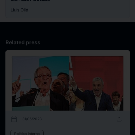
Lluís Ollé
Related press
calendar_today
upload
31/05/2023
Politica Interna