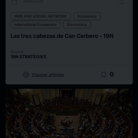
calendar_today
upload
26/05/2023
WEB AND SOCIAL NETWORK
Economics
International Economics
Electronics
Las tres cabezas de Can Cerbero - 19N
Source
19N STRATEGIES
target
bookmark_border
0
Discover affinities