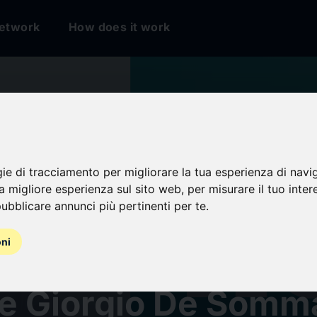
etwork
How does it work
gie di tracciamento per migliorare la tua esperienza di navi
na migliore esperienza sul sito web
,
per misurare il tuo inter
ubblicare annunci più pertinenti per te
.
oni
yce s'implante en It
te Giorgio De Somm