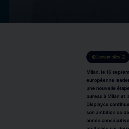
target
help
Compatibility
Milan, le 16 septe
européenne leader 
une nouvelle étape
bureau à Milan et 
Displayce continue 
son ambition de de
année consécutive
multipliée par deu