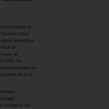
Place Exchange et
 Stazioni, Urban
région stratégique.
amique de
 Europe, se
en 2023, les
taires digitales en
 augmenter de 21 %,
stratégie
urs pays
re croissance sur