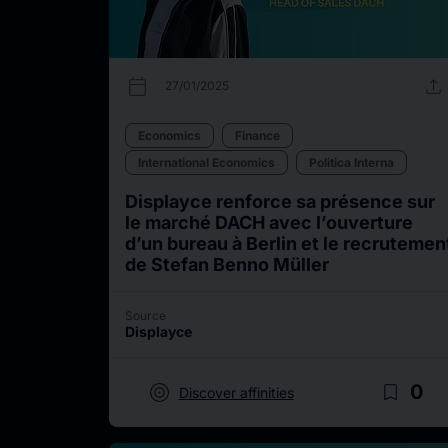
calendar_today
upload
27/01/2025
Economics
Finance
International Economics
Politica Interna
Displayce renforce sa présence sur
le marché DACH avec l’ouverture
d’un bureau à Berlin et le recrutemen
de Stefan Benno Müller
Source
Displayce
target
bookmark_border
0
Discover affinities