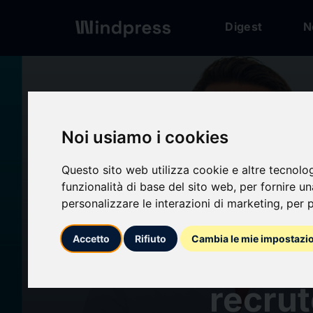
Digest
N
Digest
/ Press release
Noi usiamo i cookies
Questo sito web utilizza cookie e altre tecnolo
funzionalità di base del sito web
,
per fornire u
personalizzare le interazioni di marketing
,
per p
calendar_today
16/09/2024
Accetto
Rifiuto
Cambia le mie impostazi
Displa
recru