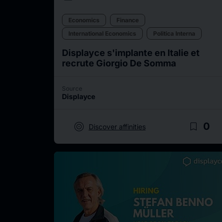
Economics
Finance
International Economics
Politica Interna
Displayce s'implante en Italie et
recrute Giorgio De Somma
Source
Displayce
target
bookmark_border
0
Discover affinities