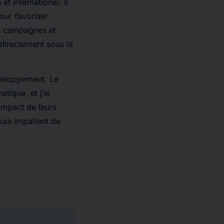
t international. Il
our favoriser
es campagnes et
directement sous la
éveloppement. Le
ique, et j’ai
impact de leurs
suis impatient de