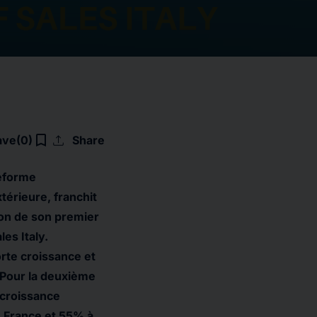
upload
bookmark_border
ave
(0)
Share
teforme
érieure, franchit
ion de son premier
es Italy.
orte croissance et
 Pour la deuxième
 croissance
n France et 55% à