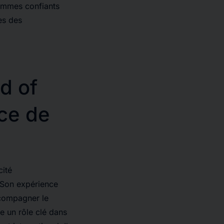
sommes confiants
es des
d of
nce de
cité
 Son expérience
ccompagner le
e un rôle clé dans