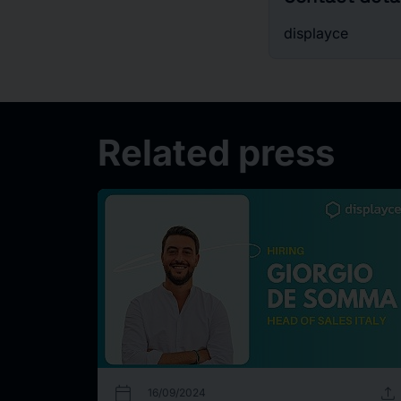
displayce
Related press
calendar_today
upload
16/09/2024