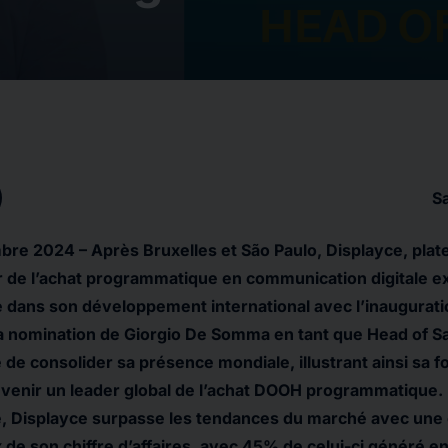
S
mbre 2024 –
Après Bruxelles et São Paulo, Displayce, pla
de l’achat programmatique en communication digitale ext
 dans son développement international avec l’inaugurat
la nomination de Giorgio De Somma en tant que Head of Sal
de consolider sa présence mondiale, illustrant ainsi sa f
venir un leader global de l’achat DOOH programmatique.
, Displayce surpasse les tendances du marché avec une
x de son chiffre d’affaires, avec 45% de celui-ci généré e