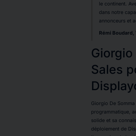
le continent. A
dans notre capac
annonceurs et ag
Rémi Boudard, 
Giorgi
Sales p
Displayc
Giorgio De Somma d
programmatique, ac
solide et sa connai
déploiement de Disp