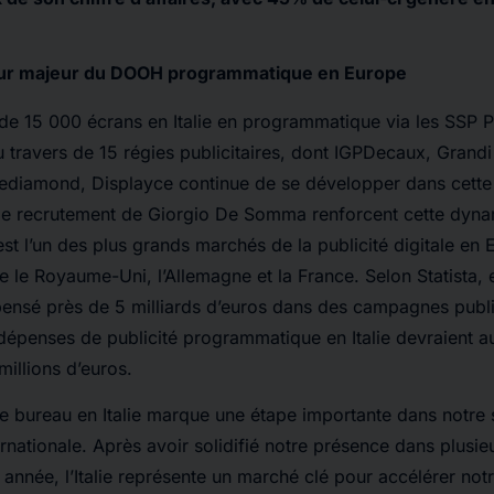
eur majeur du DOOH programmatique en Europe
 de 15 000 écrans en Italie en programmatique via les SSP 
u travers de 15 régies publicitaires, dont IGPDecaux, Grandi
ediamond, Displayce continue de se développer dans cette 
et le recrutement de Giorgio De Somma renforcent cette dyn
 est l’un des plus grands marchés de la publicité digitale en
re le Royaume-Uni, l’Allemagne et la France. Selon Statista, 
nsé près de 5 milliards d’euros dans des campagnes publici
s dépenses de publicité programmatique en Italie devraient
millions d’euros.
e bureau en Italie marque une étape importante dans notre 
rnationale. Après avoir solidifié notre présence dans plusie
année, l’Italie représente un marché clé pour accélérer not