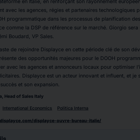
ateforme en Italie, en renforçant son rayonnement européen e
nt avec les agences, régies et partenaires technologiques p
OOH programmatique dans les processus de planification d
yce comme la DSP de référence sur le marché. Giorgio sera 
Rémi Boudard, VP Sales.
iaste de rejoindre Displayce en cette période clé de son d
présente des opportunités majeures pour le DOOH programmat
rer avec les agences et annonceurs locaux pour optimiser l’
itaires. Displayce est un acteur innovant et influent, et je 
n succès et son expansion.
 Head of Sales Italy
International Economics
Politica Interna
displayce.com/displayce-ouvre-bureau-italie/
ls