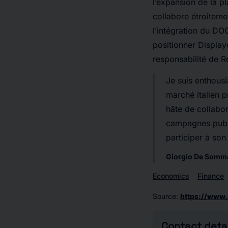
l’expansion de la pl
collabore étroiteme
l’intégration du D
positionner Displa
responsabilité de 
Je suis enthous
marché italien 
hâte de collabo
campagnes public
participer à so
Giorgio De Somma,
Economics
Finance
Source
:
https://www.
Contact detai