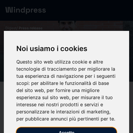
Digest
/ Press release
calendar_today
05/12/2024
Noi usiamo i cookies
La UdL incorpora un
investigador ICREA
Questo sito web utilizza cookie e altre
tecnologie di tracciamento per migliorare la
especialista en boví lleter
tua esperienza di navigazione per i seguenti
scopi:
per abilitare le funzionalità di base
del sito web
,
per fornire una migliore
target
help
Compatibility
esperienza sul sito web
,
per misurare il tuo
upload
bookmark_border
Save
(0)
Share
interesse nei nostri prodotti e servizi e
personalizzare le interazioni di marketing
,
per pubblicare annunci più pertinenti per te
.
Àlex Bach. FOTO: Departament de Ciència Animal UdL
La Universitat de Lleida (UdL) ha incorporat recentment un nou
Accetto