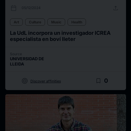
calendar_today
upload
05/12/2024
Art
Culture
Music
Health
La UdL incorpora un investigador ICREA
especialista en boví lleter
Source
UNIVERSIDAD DE
LLEIDA
target
bookmark_border
0
Discover affinities