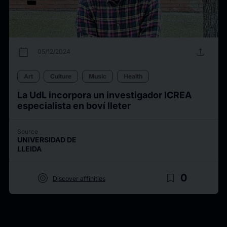
calendar_today
upload
05/12/2024
Art
Culture
Music
Health
La UdL incorpora un investigador ICREA
especialista en boví lleter
Source
UNIVERSIDAD DE
LLEIDA
target
bookmark_border
0
Discover affinities