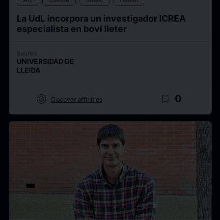
La UdL incorpora un investigador ICREA
especialista en boví lleter
Source
UNIVERSIDAD DE
LLEIDA
target
bookmark_border
0
Discover affinities