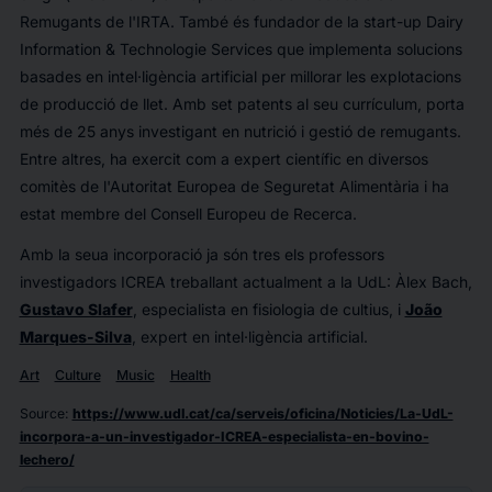
Remugants de l'IRTA. També és fundador de la
start-up
Dairy
Information & Technologie Services
que implementa solucions
basades en intel·ligència artificial per millorar les explotacions
de producció de llet. Amb set patents al seu currículum, porta
més de 25 anys investigant en nutrició i gestió de remugants.
Entre altres, ha exercit com a expert científic en diversos
comitès de l'Autoritat Europea de Seguretat Alimentària i ha
estat membre del Consell Europeu de Recerca.
Amb la seua incorporació ja són tres els professors
investigadors ICREA treballant actualment a la UdL: Àlex Bach,
Gustavo Slafer
, especialista en fisiologia de cultius, i
João
Marques-Silva
, expert en intel·ligència artificial.
Art
Culture
Music
Health
Source
:
https://www.udl.cat/ca/serveis/oficina/Noticies/La-UdL-
incorpora-a-un-investigador-ICREA-especialista-en-bovino-
lechero/