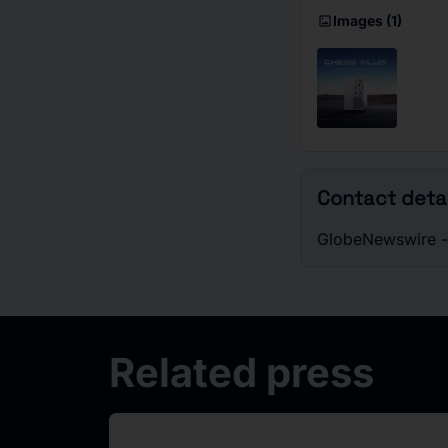
imagesmode
Images
(1)
Contact detai
GlobeNewswire 
Related press