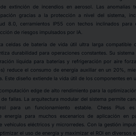
 de extinción de incendios en aerosol. Las anomalías 
ipación gracias a la protección a nivel del sistema, inc
ud 8.0, cerramientos IP55 con techos inclinados para
cción de riesgos impulsados por IA.
a celdas de batería de vida útil ultra larga compatibl
ntiza durabilidad para operaciones constantes. Su sistema
ación líquida para baterías y refrigeración por aire forz
os) reduce el consumo de energía auxiliar en un 20%, mie
a. Este diseño extiende la vida útil de los componentes en
 computación edge de alto rendimiento para la optimizaci
n de fallas. La arquitectura modular del sistema permite ca
rol para un funcionamiento estable. Chess Plus es
 energía para muchos escenarios de aplicación en par
e vehículos eléctricos y microrredes. Con la gestión impul
ptimizar el uso de energía y maximizar el ROI en diversos e