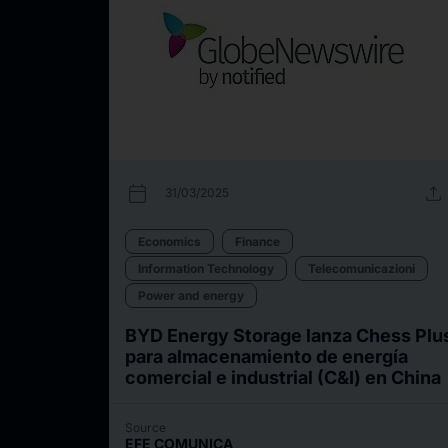
calendar_today
upload
31/03/2025
Economics
Finance
Information Technology
Telecomunicazioni
Power and energy
BYD Energy Storage lanza Chess Plu
para almacenamiento de energía
comercial e industrial (C&I) en China
Source
EFE COMUNICA