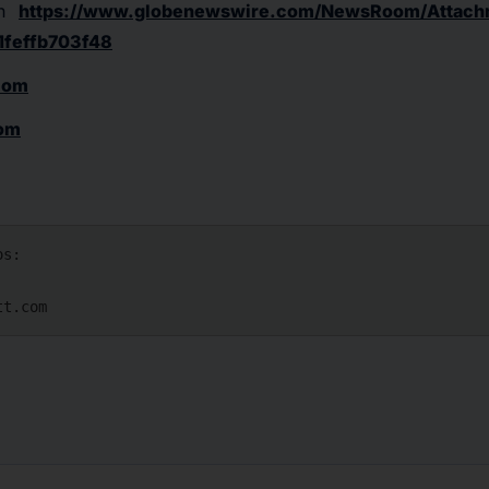
en
https://www.globenewswire.com/NewsRoom/Attach
1feffb703f48
com
om
s:

tt.com