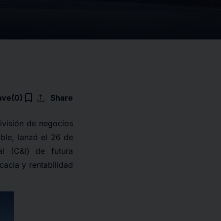
upload
bookmark_border
ave
(0)
Share
visión de negocios
le, lanzó el 26 de
l (C&I) de futura
cacia y rentabilidad