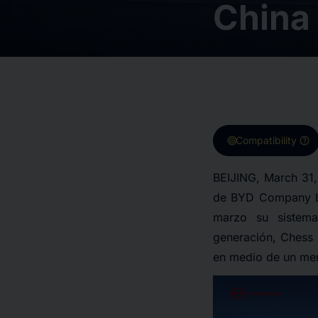
China
target
help
Compatibility
BEIJING, March 31
de BYD Company Li
marzo su sistema
generación, Chess P
en medio de un mer