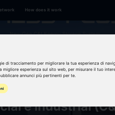
etwork
How does it work
nergy Storage lanz
gie di tracciamento per migliorare la tua esperienza di navi
na migliore esperienza sul sito web
,
per misurare il tuo inter
 Plus para
ubblicare annunci più pertinenti per te
.
enamiento de ener
oni
ial e industrial (C&