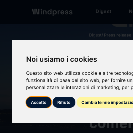
Digest
N
Digest
/ Press release
calendar_today
31/03/2025
Noi usiamo i cookies
BYD E
Questo sito web utilizza cookie e altre tecnolo
funzionalità di base del sito web
,
per fornire u
Chess
personalizzare le interazioni di marketing
,
per p
almac
Accetto
Rifiuto
Cambia le mie impostazi
comerc