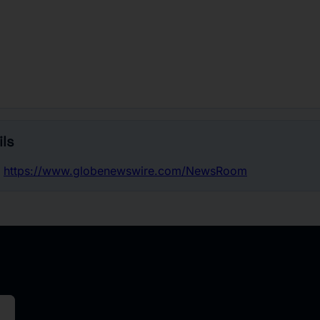
ls
-
https://www.globenewswire.com/NewsRoom