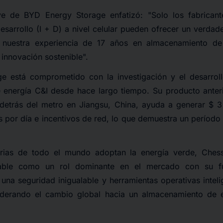
e de BYD Energy Storage enfatizó: "Solo los fabrican
desarrollo (I + D) a nivel celular pueden ofrecer un verdade
a nuestra experiencia de 17 años en almacenamiento de
innovación sostenible".
e está comprometido con la investigación y el desarrol
energía C&I desde hace largo tiempo. Su producto anter
 detrás del metro en Jiangsu, China, ayuda a generar $ 3
s por día e incentivos de red, lo que demuestra un períod
strias de todo el mundo adoptan la energía verde, Ches
able como un rol dominante en el mercado con su fue
 una seguridad inigualable y herramientas operativas intel
iderando el cambio global hacia un almacenamiento de e