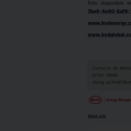
Foto disponible 
7be9-4e80-8af9-
www.bydenergy.
www.bydglobal.c
Contacto de Medio
Qifen ZHONG

zhong.qifen@fdba
Want ads