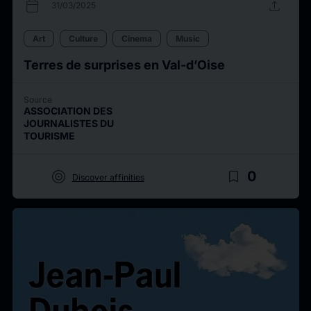
calendar_today
upload
31/03/2025
Art
Culture
Cinema
Music
Terres de surprises en Val-d’Oise
Source
ASSOCIATION DES
JOURNALISTES DU
TOURISME
target
bookmark_border
0
Discover affinities