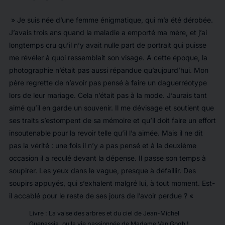
»
Je suis née d’une femme énigmatique, qui m’a été dérobée.
J’avais trois ans quand la maladie a emporté ma mère, et j’ai
longtemps cru qu’il n’y avait nulle part de portrait qui puisse
me révéler à quoi ressemblait son visage. A cette époque, la
photographie n’était pas aussi répandue qu’aujourd’hui. Mon
père regrette de n’avoir pas pensé à faire un daguerréotype
lors de leur mariage. Cela n’était pas à la mode. J’aurais tant
aimé qu’il en garde un souvenir. Il me dévisage et soutient que
ses traits s’estompent de sa mémoire et qu’il doit faire un effort
insoutenable pour la revoir telle qu’il l’a aimée. Mais il ne dit
pas la vérité : une fois il n’y a pas pensé et à la deuxième
occasion il a reculé devant la dépense. Il passe son temps à
soupirer. Les yeux dans le vague, presque à défaillir. Des
soupirs appuyés, qui s’exhalent malgré lui, à tout moment. Est-
il accablé pour le reste de ses jours de l’avoir perdue ?
«
Livre : La valse des arbres et du ciel de Jean-Michel
Guenassia, ou la vie passionnée de Madame Van Gogh !