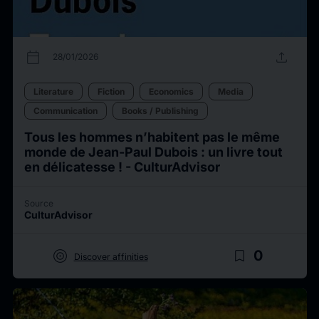
calendar_today
upload
28/01/2026
Literature
Fiction
Economics
Media
Communication
Books / Publishing
Tous les hommes n’habitent pas le même
monde de Jean-Paul Dubois : un livre tout
en délicatesse ! - CulturAdvisor
Source
CulturAdvisor
target
bookmark_border
0
Discover affinities