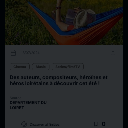
calendar_today
upload
18/07/2024
Cinema
Music
Series/film/TV
Des auteurs, compositeurs, héroïnes et
héros loirétains à découvrir cet été !
Source
DEPARTEMENT DU
LOIRET
target
bookmark_border
0
Discover affinities