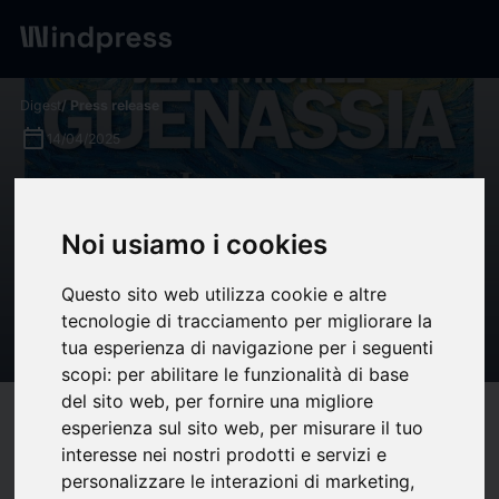
Digest
/ Press release
calendar_today
14/04/2025
Livre : La valse des arbres et
du ciel de Jean-Michel
Noi usiamo i cookies
Guenassia, ou la vie
Questo sito web utilizza cookie e altre
passionnée de Madame Van
tecnologie di tracciamento per migliorare la
Gogh ! - CulturAdvisor
tua esperienza di navigazione per i seguenti
scopi:
per abilitare le funzionalità di base
del sito web
,
per fornire una migliore
target
help
Compatibility
esperienza sul sito web
,
per misurare il tuo
interesse nei nostri prodotti e servizi e
upload
bookmark_border
Save
(0)
Share
personalizzare le interazioni di marketing
,