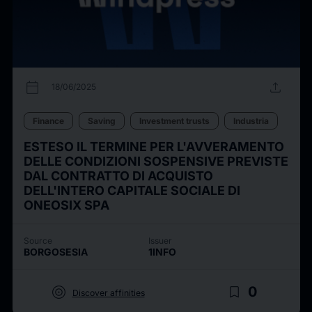
calendar_today
upload
18/06/2025
Finance
Saving
Investment trusts
Industria
ESTESO IL TERMINE PER L'AVVERAMENTO
DELLE CONDIZIONI SOSPENSIVE PREVISTE
DAL CONTRATTO DI ACQUISTO
DELL'INTERO CAPITALE SOCIALE DI
ONEOSIX SPA
Source
Issuer
BORGOSESIA
1INFO
target
bookmark_border
0
Discover affinities