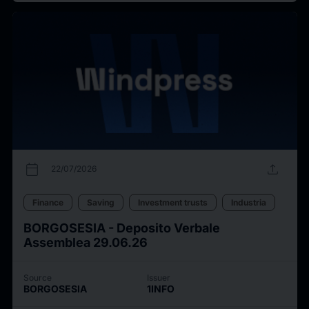
calendar_today
upload
22/07/2026
Finance
Saving
Investment trusts
Industria
BORGOSESIA - Deposito Verbale
Assemblea 29.06.26
Source
Issuer
BORGOSESIA
1INFO