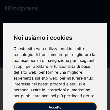
Digest
/ Press release
calendar_today
02/05/2025
Noi usiamo i cookies
Avviso di deposito di liste per
Questo sito web utilizza cookie e altre
il rinnovo del Collegio
tecnologie di tracciamento per migliorare la
Sindacale
tua esperienza di navigazione per i seguenti
scopi:
per abilitare le funzionalità di base
del sito web
,
per fornire una migliore
target
help
Compatibility
esperienza sul sito web
,
per misurare il tuo
upload
interesse nei nostri prodotti e servizi e
bookmark_border
Save
(0)
Share
personalizzare le interazioni di marketing
,
per pubblicare annunci più pertinenti per te
.
Avviso di deposito di liste per il rinnovo del Collegio Sindacale
Accetto