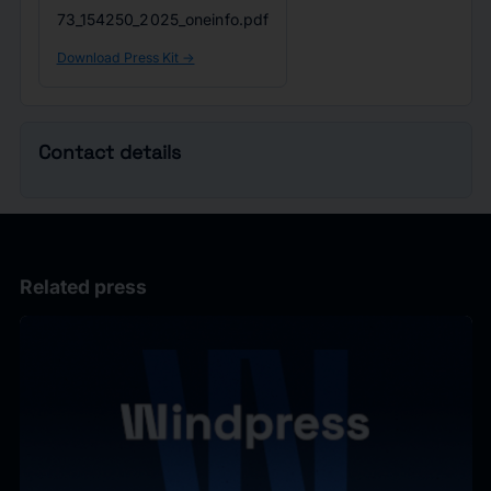
73_154250_2025_oneinfo.pdf
Download Press Kit ->
Contact details
Related press