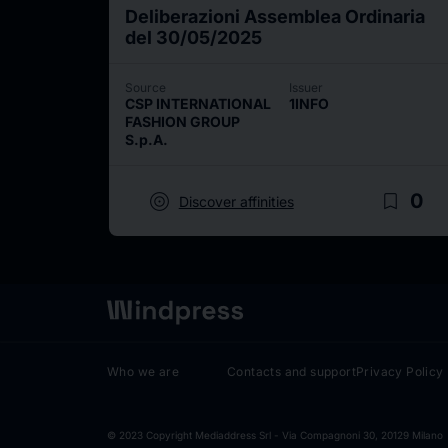
Deliberazioni Assemblea Ordinaria
del 30/05/2025
Source
Issuer
CSP INTERNATIONAL
1INFO
FASHION GROUP
S.p.A.
target
bookmark_border
0
Discover affinities
Who we are
Contacts and support
Privacy Policy
© 2023 Copyright Mediaddress Srl - Via Compagnoni 30, 20129 Milano