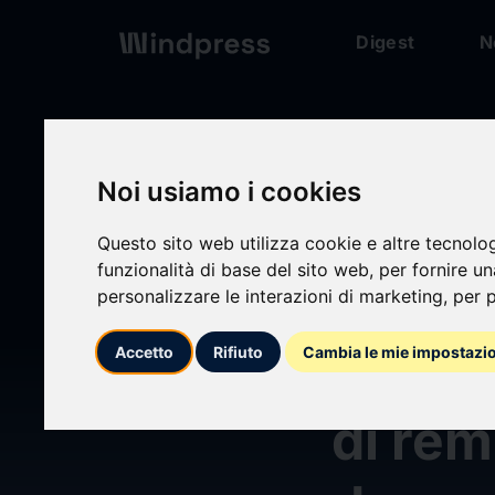
Digest
N
Digest
/ Press release
Noi usiamo i cookies
calendar_today
09/05/2025
Questo sito web utilizza cookie e altre tecnolo
funzionalità di base del sito web
,
per fornire u
Pubbli
personalizzare le interazioni di marketing
,
per p
Accetto
Rifiuto
Cambia le mie impostazi
annual
di rem