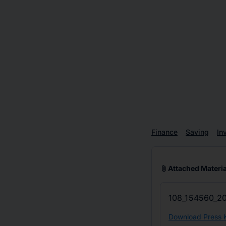
Finance
Saving
In
attach_file
Attached Materia
108_154560_20
Download Press K