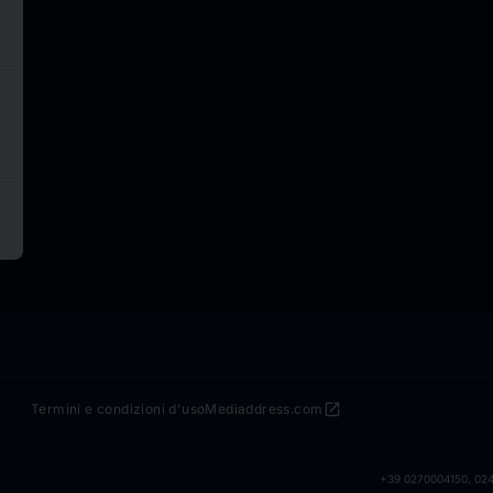
open_in_new
Termini e condizioni d'uso
Mediaddress.com
+39 0270004150, 0240