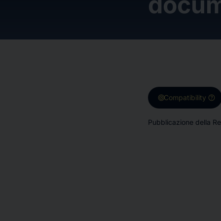
docum
target
help
Compatibility
Pubblicazione della Re