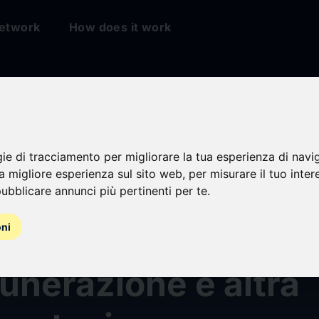
etwork
How does it work
gie di tracciamento per migliorare la tua esperienza di navi
na migliore esperienza sul sito web
,
per misurare il tuo inter
cazione della Rela
ubblicare annunci più pertinenti per te
.
oni
e sulla politica in 
unerazione e altra