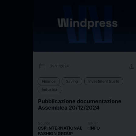
calendar_today
upload
29/11/2024
Finance
Saving
Investment trusts
Industria
Pubblicazione documentazione
Assemblea 20/12/2024
Source
Issuer
CSP INTERNATIONAL
1INFO
FASHION GROUP