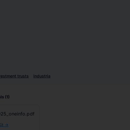
vestment trusts
Industria
ls
(1)
25_oneinfo.pdf
it ->