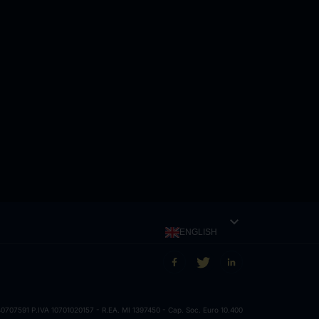
expand_more
ENGLISH
707591 P.IVA 10701020157 - R.EA. MI 1397450 - Cap. Soc. Euro 10.400