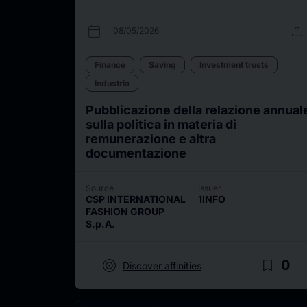
calendar_today
upload
08/05/2026
Finance
Saving
Investment trusts
Industria
Pubblicazione della relazione annual
sulla politica in materia di
remunerazione e altra
documentazione
Source
Issuer
CSP INTERNATIONAL
1INFO
FASHION GROUP
S.p.A.
target
bookmark_border
0
Discover affinities