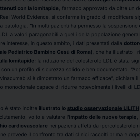
i ottenuti con la lomitapide
, farmaco approvato da oltre un 
i Real World Evidence, si conferma in grado di modificare si
a patologia. “In molti pazienti ha permesso la sospensione d
i LDL a valori paragonabili a quelli della popolazione generale
re interesse, in questo ambito, i dati presentati dalla
dottor
e Pediatrico Bambino Gesù di Roma)
, che ha illustrato i r
ulla lomitapide
: la riduzione del colesterolo LDL è stata sig
i, con un profilo di sicurezza solido e ben documentato. “Ac
vinacumab si è dimostrato un farmaco efficace”, dichiara il 
po monoclonale capace di ridurre notevolmente i livelli di LD
o è stato inoltre
illustrato lo
studio osservazionale LILITH
clutamento, volto a valutare l’
impatto delle nuove terapie, i
chio cardiovascolare
nei pazienti affetti da ipercolesterolem
e prevede il confronto tra dati clinici raccolti prima e dopo