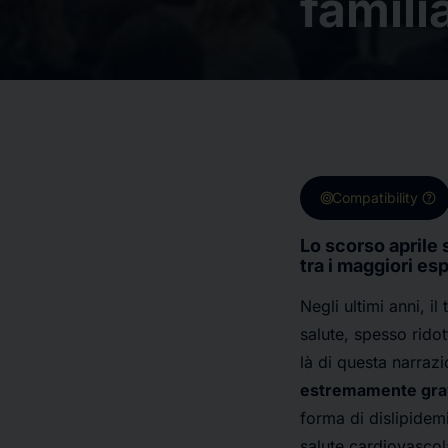
famili
target
help
Compatibility
Lo scorso aprile 
tra i maggiori esp
Negli ultimi anni, i
salute, spesso ridot
là di questa narraz
estremamente grav
forma di dislipidem
salute cardiovascola