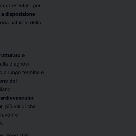
 rappresentato per
 a disposizione
oria naturale della
rutturato e
dalla diagnosi
io a lungo termine e
ione del
liano
Cardiovascular
i più validi che
favorire
a.
he
. Sono stati