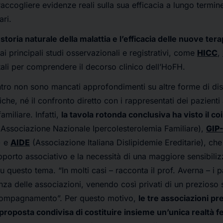
raccogliere evidenze reali sulla sua efficacia a lungo termine
ari.
 storia naturale della malattia e l’efficacia delle nuove tera
ai principali studi osservazionali e registrativi, come
HICC
,
ali per comprendere il decorso clinico dell’HoFH.
ntro non sono mancati approfondimenti su altre forme di di
iche, né il confronto diretto con i rappresentati dei pazienti 
amiliare. Infatti,
la tavola rotonda conclusiva ha visto il c
Associazione Nazionale Ipercolesterolemia Familiare),
GIP
) e
AIDE
(Associazione Italiana Dislipidemie Ereditarie), ch
pporto associativo e la necessità di una maggiore sensibili
 questo tema. “In molti casi – racconta il prof. Averna – i 
enza delle associazioni, venendo così privati di un prezioso
compagnamento”. Per questo motivo,
le tre associazioni pr
proposta condivisa di costituire insieme un’unica realtà f