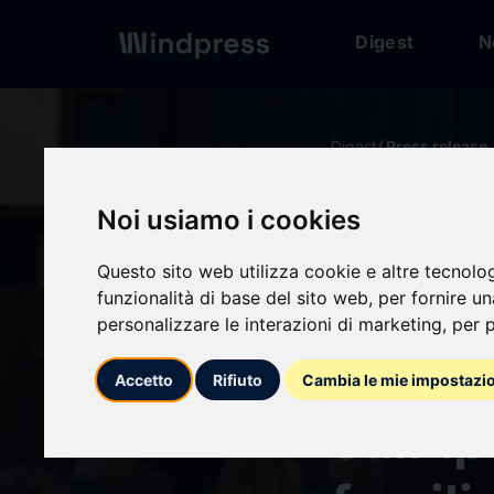
Digest
N
Digest
/ Press release
Noi usiamo i cookies
calendar_today
13/05/2025
Questo sito web utilizza cookie e altre tecnolo
“HoFH
funzionalità di base del sito web
,
per fornire u
personalizzare le interazioni di marketing
,
per p
giorn
Accetto
Rifiuto
Cambia le mie impostazi
sull’i