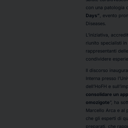
con una patologia co
Days”
, evento pro
Diseases.
L’iniziativa, accre
riunito specialisti 
rappresentanti delle
condividere esperie
Il discorso inaugura
Interna presso l’Uni
dell’HoFH e sull’imp
consolidare un app
omozigote
”, ha so
Marcello Arca e al p
che gli esperti di q
preparati, che rap