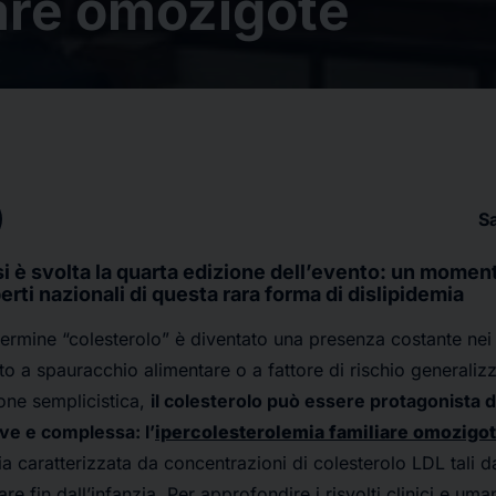
are omozigote
S
si è svolta la quarta edizione dell’evento: un momen
erti nazionali di questa rara forma di dislipidemia
l termine “colesterolo” è diventato una presenza costante nei 
to a spauracchio alimentare o a fattore di rischio generalizz
ione semplicistica,
il colesterolo può essere protagonista d
e e complessa: l’
ipercolesterolemia familiare omozigo
ia caratterizzata da concentrazioni di colesterolo LDL tali
re fin dall’infanzia. Per approfondire i risvolti clinici e um