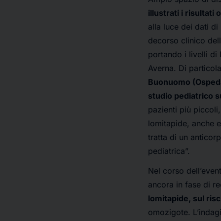
illustrati i risultat
alla luce dei dati d
decorso clinico dell
portando i livelli d
Averna. Di particola
Buonuomo (Ospedal
studio pediatrico s
pazienti più piccol
lomitapide, anche e
tratta di un anticor
pediatrica”.
Nel corso dell’event
ancora in fase di re
lomitapide, sul ris
omozigote. L’indagin