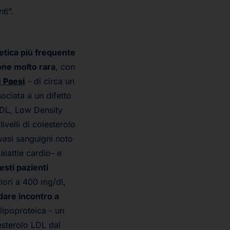
ti”.
etica più frequente
one molto rara
, con
 Paesi
- di circa un
ociata a un difetto
(LDL, Low Density
velli di colesterolo
 vasi sanguigni noto
alattie cardio- e
sti pazienti
riori a 400 mg/dl,
dare incontro a
i lipoproteica - un
lesterolo LDL dal