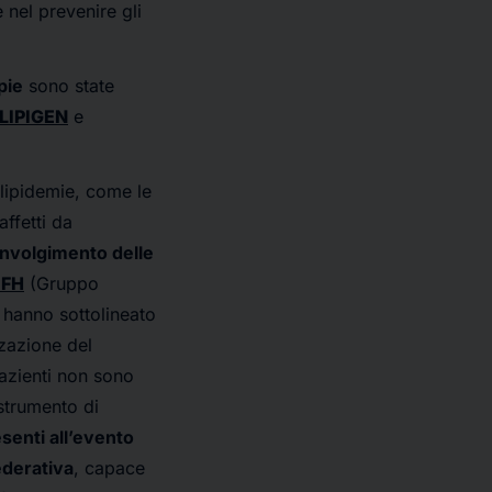
 nel prevenire gli
pie
sono state
LIPIGEN
e
slipidemie, come le
affetti da
oinvolgimento delle
-FH
(Gruppo
e hanno sottolineato
zzazione del
pazienti non sono
 strumento di
esenti all’evento
ederativa
, capace