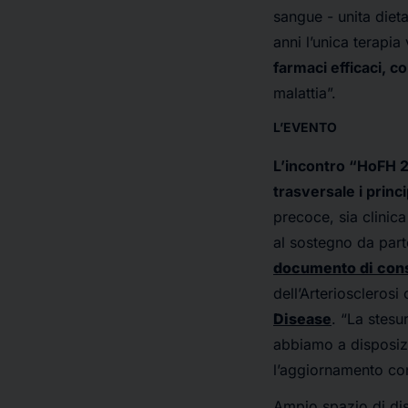
sangue - unita diet
anni l’unica terapia 
farmaci efficaci, 
malattia”.
L’EVENTO
L’incontro “HoFH 2 
trasversale i princ
precoce, sia clinica
al sostegno da part
documento di cons
dell’Arteriosclerosi
Disease
. “La stesu
abbiamo a disposiz
l’aggiornamento con
Ampio spazio di dis