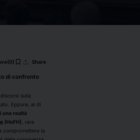
upload
bookmark_border
ave
(0)
Share
to di confronto
discorsi sulla
ato. Eppure, al di
i una realtà
te
(HoFH)
, rara
 da compromettere la
ani della convivenza