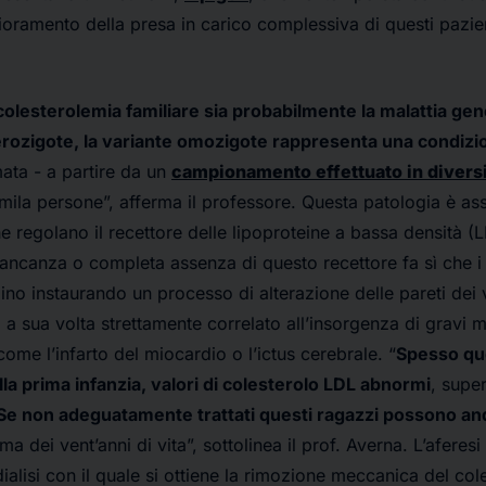
lioramento della presa in carico complessiva di questi pazien
olesterolemia familiare sia probabilmente la malattia gen
erozigote, la variante omozigote rappresenta una condizi
ata - a partire da un
campionamento effettuato in diversi
la persone”, afferma il professore. Questa patologia è ass
he regolano il recettore delle lipoproteine a bassa densità 
ancanza o completa assenza di questo recettore fa sì che i li
zino instaurando un processo di alterazione delle pareti dei
a sua volta strettamente correlato all’insorgenza di gravi m
ome l’infarto del miocardio o l’ictus cerebrale. “
Spesso que
la prima infanzia, valori di colesterolo LDL abnormi
, supe
Se non adeguatamente trattati questi ragazzi possono an
ima dei vent’anni di vita”, sottolinea il prof. Averna. L’aferes
ialisi con il quale si ottiene la rimozione meccanica del co