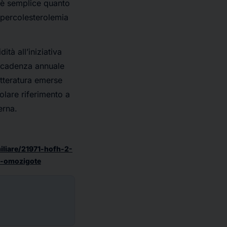
o è semplice quanto
a ipercolesterolemia
tà all’iniziativa
 cadenza annuale
letteratura emerse
olare riferimento a
verna.
miliare/21971-hofh-2-
e-omozigote