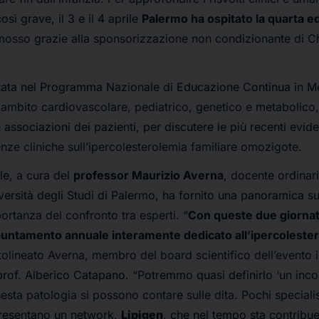
sì grave, il 3 e il 4 aprile
Palermo ha ospitato la quarta e
mosso grazie alla sponsorizzazione non condizionante di Ch
ditata nel Programma Nazionale di Educazione Continua in 
in ambito cardiovascolare, pediatrico, genetico e metabolico,
 associazioni dei pazienti, per discutere le più recenti evid
nze cliniche sull’ipercolesterolemia familiare omozigote.
le, a cura del
professor Maurizio Averna
, docente ordinar
versità degli Studi di Palermo, ha fornito una panoramica sul
ortanza del confronto tra esperti. “
Con queste due giorna
untamento annuale interamente dedicato all’ipercolester
ttolineato Averna, membro del board scientifico dell’evento i
rof. Alberico Catapano. “Potremmo quasi definirlo ‘un incontr
uesta patologia si possono contare sulle dita. Pochi speciali
presentano un network,
Lipigen
, che nel tempo sta contrib