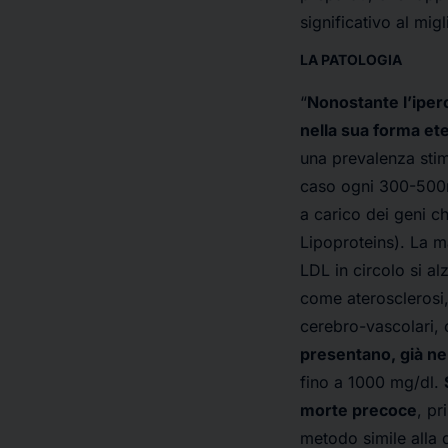
significativo al mig
LA PATOLOGIA
“
Nonostante l’iperc
nella sua forma et
una prevalenza stim
caso ogni 300-500mi
a carico dei geni c
Lipoproteins). La m
LDL in circolo si al
come aterosclerosi, 
cerebro-vascolari, c
presentano, già nel
fino a 1000 mg/dl.
morte precoce
, pr
metodo simile alla d