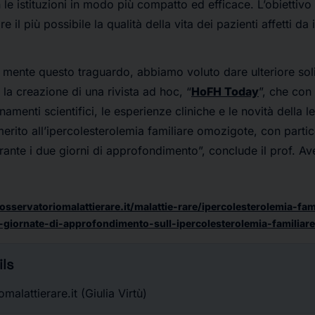
n le istituzioni in modo più compatto ed efficace. L’obiettiv
e il più possibile la qualità della vita dei pazienti affetti d
ente questo traguardo, abbiamo voluto dare ulteriore solidi
a creazione di una rivista ad hoc, “
HoFH Today
”, che con
namenti scientifici, le esperienze cliniche e le novità della 
merito all’ipercolesterolemia familiare omozigote, con partic
ante i due giorni di approfondimento”, conclude il prof. A
sservatoriomalattierare.it/malattie-rare/ipercolesterolemia-fa
giornate-di-approfondimento-sull-ipercolesterolemia-familiar
ls
alattierare.it (Giulia Virtù)