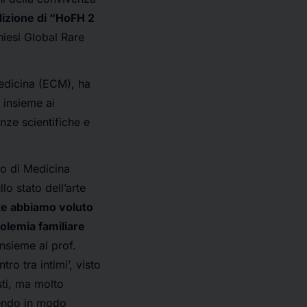
dizione di “HoFH 2
iesi Global Rare
Medicina (ECM), ha
 insieme ai
enze scientifiche e
io di Medicina
lo stato dell’arte
te abbiamo voluto
olemia familiare
nsieme al prof.
o tra intimi’, visto
sti, ma molto
uendo in modo