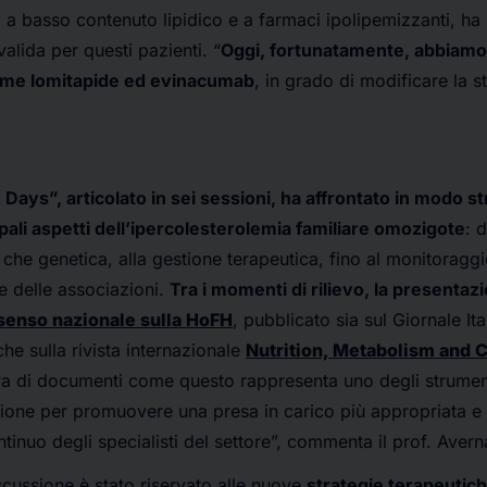
a a basso contenuto lipidico e a farmaci ipolipemizzanti, ha
valida per questi pazienti. “
Oggi, fortunatamente, abbiamo
come lomitapide ed evinacumab
, in grado di modificare la st
Days”, articolato in sei sessioni, ha affrontato in modo st
ipali aspetti dell’ipercolesterolemia familiare omozigote
: 
 che genetica, alla gestione terapeutica, fino al monitoragg
e delle associazioni.
Tra i momenti di rilievo, la presentaz
enso nazionale sulla HoFH
, pubblicato sia sul Giornale Ita
 che sulla rivista internazionale
Nutrition, Metabolism and 
ra di documenti come questo rappresenta uno degli strument
ione per promuovere una presa in carico più appropriata e 
tinuo degli specialisti del settore”, commenta il prof. Avern
cussione è stato riservato alle nuove
strategie terapeutic