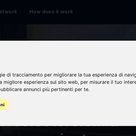
etwork
How does it work
gie di tracciamento per migliorare la tua esperienza di navi
 2 Days”: a Palerm
na migliore esperienza sul sito web
,
per misurare il tuo inter
ubblicare annunci più pertinenti per te
.
ate di approfondime
oni
percolesterolemia