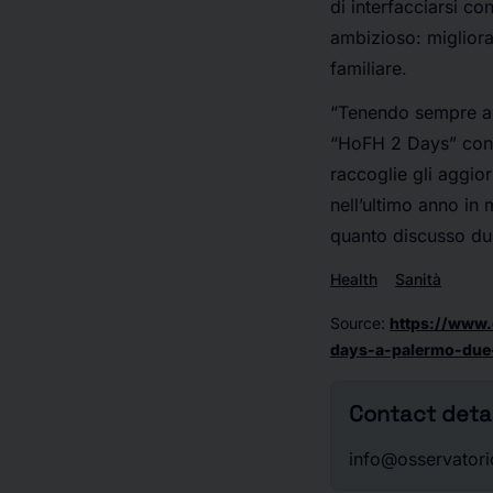
di interfacciarsi co
ambizioso: migliorar
familiare.
“Tenendo sempre a m
“HoFH 2 Days” con l
raccoglie gli aggior
nell’ultimo anno in 
quanto discusso dur
Health
Sanità
Source
:
https://www.o
days-a-palermo-due-
Contact detai
info@osservatoriom