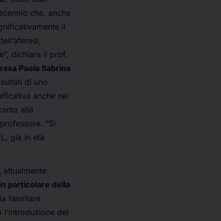
decennio che, anche
gnificativamente il
ell’aferesi,
”, dichiara il prof.
essa Paola Sabrina
isultati di uno
nificativa anche nei
canto alla
professore. “Si
L, già in età
,
attualmente
n particolare della
ia familiare
 l’introduzione del