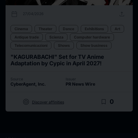
calendar_today
upload
27/04/2026
Cinema
Theater
Dance
Exhibitions
Art
Antique trade
Scienza
Computer hardware
Telecomunicazioni
Shows
Show business
"KAGURABACHI" Set for TV Anime
Adaptation by Cypic in April 2027!
Source
Issuer
CyberAgent, Inc.
PR News Wire
target
bookmark_border
0
Discover affinities