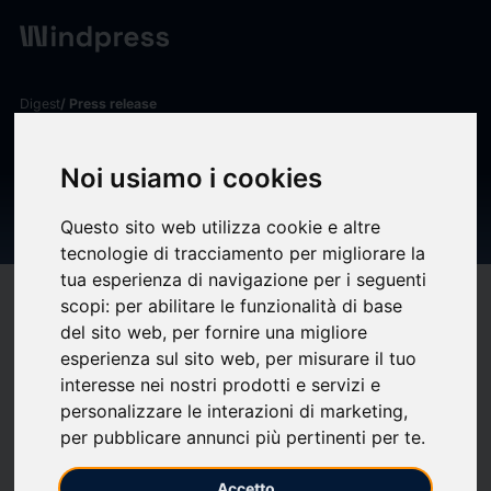
Digest
/ Press release
calendar_today
29/05/2025
Noi usiamo i cookies
KAGURABACHI X METRO M5
– GDG PR
Questo sito web utilizza cookie e altre
tecnologie di tracciamento per migliorare la
tua esperienza di navigazione per i seguenti
target
help
Compatibility
scopi:
per abilitare le funzionalità di base
del sito web
,
per fornire una migliore
upload
bookmark_border
Save
(0)
Share
esperienza sul sito web
,
per misurare il tuo
interesse nei nostri prodotti e servizi e
Nel catalogo Star Comics è arrivato
Kagurabachi
– un manga
personalizzare le interazioni di marketing
,
che nel giro di pochi capitoli è diventato subito un fenomeno
per pubblicare annunci più pertinenti per te
.
culturale in Giappone. Per promuovere questo titolo
attesissimo, abbiamo realizzato diverse
attività
speciali.
Accetto