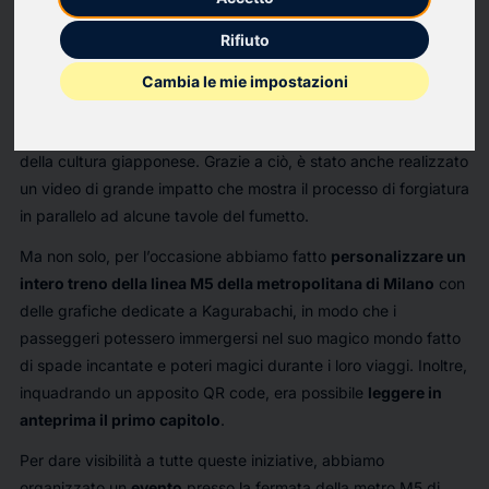
Coinvolgendo il
rinomato fabbro Michele Massaro
,
Rifiuto
conosciuto per essere “il fabbro degli chef stellati”, si è voluto
omaggiare la centenaria scuola giapponese, creando
una
Cambia le mie impostazioni
katana italiana
ispirata a quella del protagonista del manga, la
cui trama ruota in parte attorno a questi importanti simboli
della cultura giapponese. Grazie a ciò, è stato anche realizzato
un video di grande impatto che mostra il processo di forgiatura
in parallelo ad alcune tavole del fumetto.
Ma non solo, per l’occasione abbiamo fatto
personalizzare un
intero treno della linea M5 della metropolitana di Milano
con
delle grafiche dedicate a Kagurabachi, in modo che i
passeggeri potessero immergersi nel suo magico mondo fatto
di spade incantate e poteri magici durante i loro viaggi. Inoltre,
inquadrando un apposito QR code, era possibile
leggere in
anteprima il primo capitolo
.
Per dare visibilità a tutte queste iniziative, abbiamo
organizzato un
evento
presso la fermata della metro M5 di