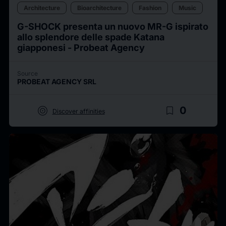
Architecture
Bioarchitecture
Fashion
Music
G-SHOCK presenta un nuovo MR-G ispirato
allo splendore delle spade Katana
giapponesi - Probeat Agency
Source
PROBEAT AGENCY SRL
target
bookmark_border
0
Discover affinities