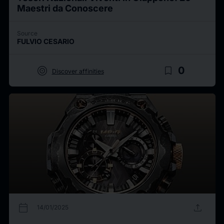
Maestri da Conoscere
Source
FULVIO CESARIO
target
bookmark_border
0
Discover affinities
calendar_today
upload
14/01/2025