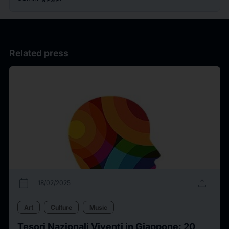
Related press
calendar_today
upload
18/02/2025
Art
Culture
Music
Tesori Nazionali Viventi in Giappone: 20