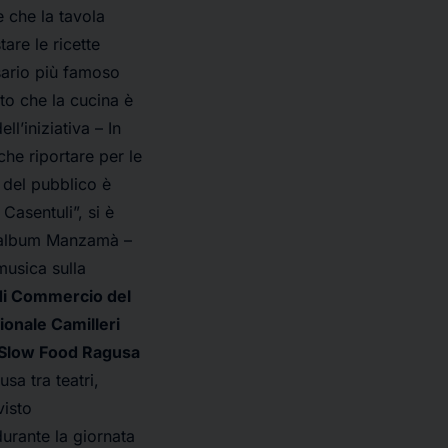
 che la tavola
tare le ricette
sario più famoso
ato che la cucina è
ell’iniziativa – In
che riportare per le
a del pubblico è
Casentuli”, si è
o album
Manzamà
–
musica sulla
i Commercio del
onale Camilleri
 Slow Food Ragusa
sa tra teatri,
visto
urante la giornata