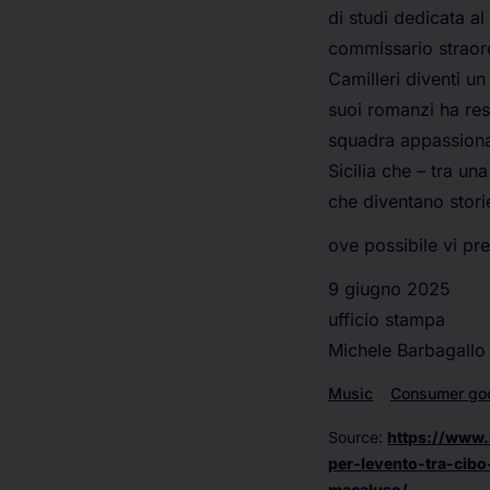
di studi dedicata a
commissario straor
Camilleri
diventi un 
suoi romanzi ha res
squadra appassionat
Sicilia che – tra u
che diventano stori
ove possibile vi pr
9 giugno 2025
ufficio stampa
Michele Barbagallo
Music
Consumer go
Source
:
https://www.
per-levento-tra-cibo-
macaluso/