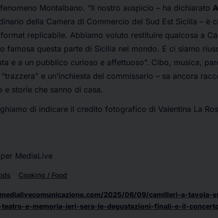
l fenomeno Montalbano. “Il nostro auspicio – ha dichiarato
A
dinario della Camera di Commercio del Sud Est Sicilia – è 
format replicabile. Abbiamo voluto restituire qualcosa a Cam
o famosa questa parte di Sicilia nel mondo. E ci siamo riusc
a e a un pubblico curioso e affettuoso”. Cibo, musica, parol
na “trazzera” e un’inchiesta del commissario – sa ancora racc
e e storie che sanno di casa.
eghiamo di indicare il credito fotografico di Valentina La R
 per MediaLive
ods
Cooking / Food
medialivecomunicazione.com/2025/06/09/camilleri-a-tavola-
teatro-e-memoria-ieri-sera-le-degustazioni-finali-e-il-concerto-