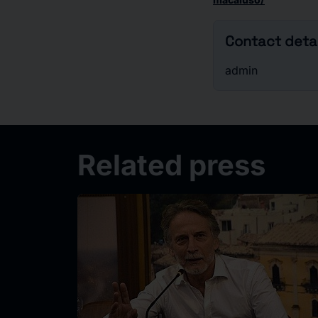
Contact detai
admin
Related press