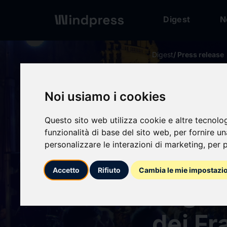
Digest
N
Digest
/ Press release
calendar_today
09/06/2025
Noi usiamo i cookies
Camill
Questo sito web utilizza cookie e altre tecnolo
Ragusa
funzionalità di base del sito web
,
per fornire u
personalizzare le interazioni di marketing
,
per p
teatro
Accetto
Rifiuto
Cambia le mie impostazi
degust
dei Fr