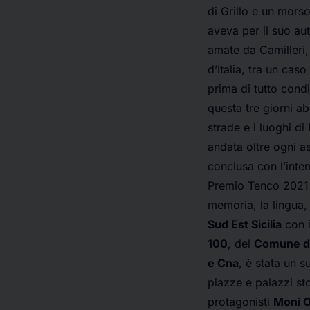
di Grillo e un mors
aveva per il suo aut
amate da Camilleri,
d’Italia, tra un cas
prima di tutto condi
questa tre giorni a
strade e i luoghi di
andata oltre ogni as
conclusa con l’inte
Premio Tenco 2021 –
memoria, la lingua,
Sud Est Sicilia
con i
100
, del
Comune d
e Cna
, è stata un 
piazze e palazzi sto
protagonisti
Moni O