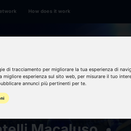
etwork
How does it work
eri a tavola: succe
gie di tracciamento per migliorare la tua esperienza di navi
 per l’evento tra c
na migliore esperienza sul sito web
,
per misurare il tuo inter
ubblicare annunci più pertinenti per te
.
 e memoria. Ieri ser
oni
azioni finali e il c
atelli Macaluso. •