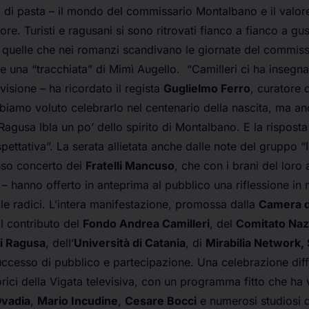
o di pasta – il mondo del commissario Montalbano e il valore
ore. Turisti e ragusani si sono ritrovati fianco a fianco a gus
 quelle che nei romanzi scandivano le giornate del commis
o e una “tracchiata” di Mimì Augello. “Camilleri ci ha insegn
visione – ha ricordato il regista
Guglielmo Ferro
, curatore d
bbiamo voluto celebrarlo nel centenario della nascita, ma an
 Ragusa Ibla un po’ dello spirito di Montalbano. E la rispost
pettativa”. La serata allietata anche dalle note del gruppo “I 
nso concerto dei
Fratelli Mancuso
, che con i brani del lor
 hanno offerto in anteprima al pubblico una riflessione in 
 le radici. L’intera manifestazione, promossa dalla
Camera d
l contributo del
Fondo Andrea Camilleri
, del
Comitato Nazi
i Ragusa
, dell’
Università di Catania
, di
Mirabilia Network,
successo di pubblico e partecipazione. Una celebrazione diffu
rici della Vigata televisiva, con un programma fitto che ha 
vadia
,
Mario Incudine
,
Cesare Bocci
e numerosi studiosi d