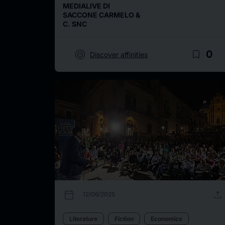
MEDIALIVE DI
SACCONE CARMELO &
C. SNC
target
bookmark_border
0
Discover affinities
calendar_today
upload
12/06/2025
Literature
Fiction
Economics