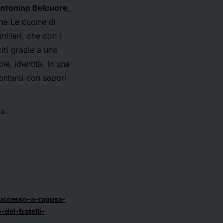
ntonino Belcuore
,
che
Le cucine di
illeri, che con i
iti grazie a una
e, identità. In una
ontarsi con sapori
osa
successo-a-ragusa-
dei-fratelli-