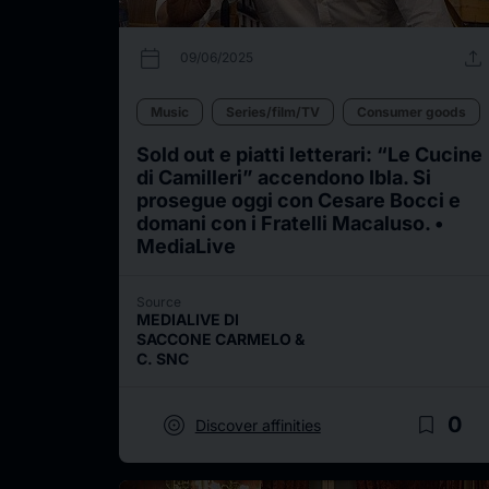
calendar_today
upload
09/06/2025
Music
Series/film/TV
Consumer goods
Sold out e piatti letterari: “Le Cucine
di Camilleri” accendono Ibla. Si
prosegue oggi con Cesare Bocci e
domani con i Fratelli Macaluso. •
MediaLive
Source
MEDIALIVE DI
SACCONE CARMELO &
C. SNC
target
bookmark_border
0
Discover affinities