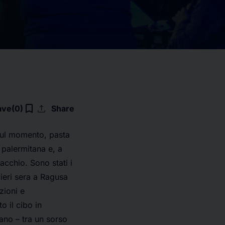
upload
bookmark_border
ave
(0)
Share
sul momento, pasta
 palermitana e, a
acchio. Sono stati i
e ieri sera a Ragusa
zioni e
o il cibo in
ano – tra un sorso