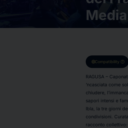
Media
target
help
Compatibility
RAGUSA – Caponatina
‘ncasciata come sol
chiudere, l’immancab
sapori intensi e fam
Ibla, la tre giorni d
condivisioni. Curat
racconto collettivo