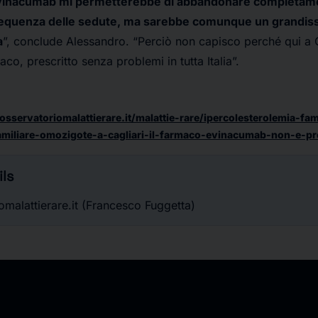
vinacumab mi permetterebbe di abbandonare completamen
 frequenza delle sedute, ma sarebbe comunque un grandis
a
”, conclude Alessandro. “Perciò non capisco perché qui a C
o, prescritto senza problemi in tutta Italia”.
sservatoriomalattierare.it/malattie-rare/ipercolesterolemia-fa
amiliare-omozigote-a-cagliari-il-farmaco-evinacumab-non-e-pre
ls
malattierare.it (Francesco Fuggetta)