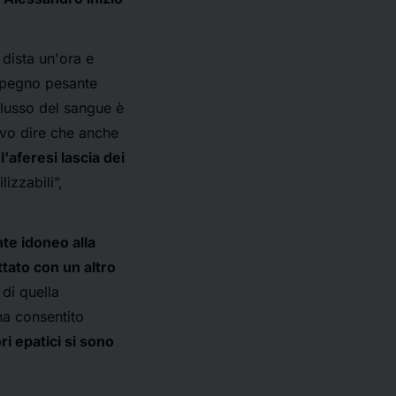
dista un'ora e
mpegno pesante
 flusso del sangue è
devo dire che anche
,
l'aferesi lascia dei
lizzabili”,
nte idoneo alla
ttato con un altro
di quella
 ha consentito
ori epatici si sono