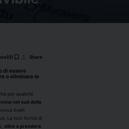
upload
bookmark_border
ave
(0)
Share
o di essere
e o eliminare le
, ma per qualche
ivono nel sud della
voca livelli
tus. La loro forma di
o,
oltre a prendere