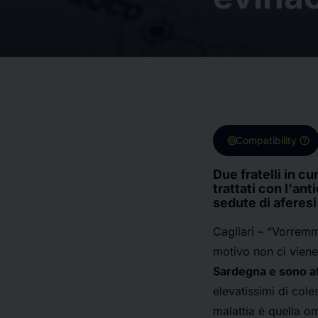
target
help
Compatibility
Due fratelli in c
trattati con l'an
sedute di aferesi
Cagliari – “Vorremm
motivo non ci vien
Sardegna e sono af
elevatissimi di cole
malattia è quella o