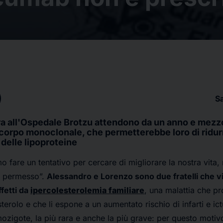
S
ura all'Ospedale Brotzu attendono da un anno e mezz
ticorpo monoclonale, che permetterebbe loro di ridurr
 delle lipoproteine
o fare un tentativo per cercare di migliorare la nostra vita
e permesso”.
Alessandro e Lorenzo sono due fratelli che v
fetti da
ipercolesterolemia familiare
, una malattia che pro
sterolo e che li espone a un aumentato rischio di infarti e ic
mozigote, la più rara e anche la più grave: per questo motiv