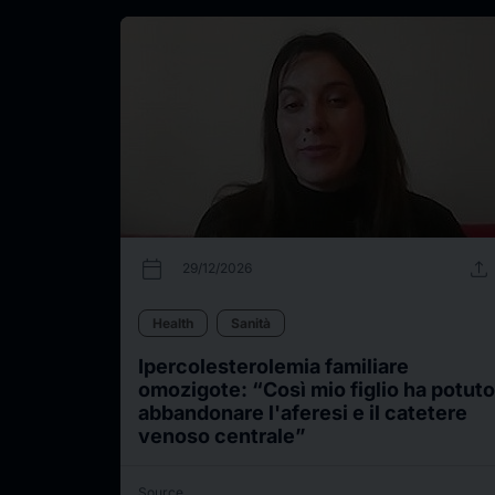
calendar_today
upload
29/12/2026
Health
Sanità
Ipercolesterolemia familiare
omozigote: “Così mio figlio ha potuto
abbandonare l'aferesi e il catetere
venoso centrale”
Source