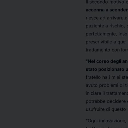
Il secondo motivo 
accenna a scendere 
riesce ad arrivare a
paziente a rischio,
perfettamente, inso
prescrivibile a quei
trattamento con lom
“
Nel corso degli an
stato posizionato 
fratello ha i miei s
avuto problemi di t
iniziare il trattame
potrebbe decidere d
usufruire di questo
“Ogni innovazione,