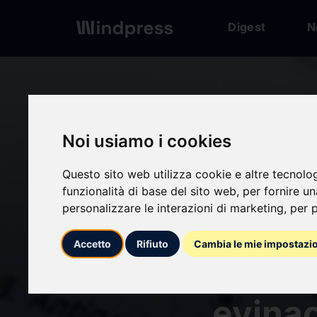
Digest
N
Digest
/ Press release
Noi usiamo i cookies
Questo sito web utilizza cookie e altre tecnolo
calendar_today
10/06/2025
funzionalità di base del sito web
,
per fornire u
personalizzare le interazioni di marketing
,
per p
Iperco
Accetto
Rifiuto
Cambia le mie impostazi
omozig
evinac