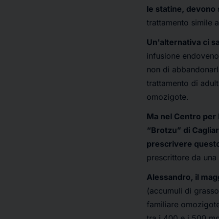
le statine, devono 
trattamento simile a
Un'alternativa ci 
infusione endovenos
non di abbandonarl
trattamento di adult
omozigote.
Ma nel Centro per l
“Brotzu” di Cagliar
prescrivere quest
prescrittore da una
Alessandro, il magg
(accumuli di grasso 
familiare omozigote.
tra i 400 e i 500 m