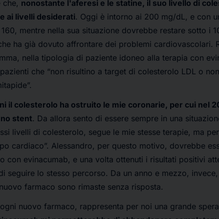
è che,
nonostante l'aferesi e le statine, il suo livello di co
ai livelli desiderati
. Oggi è intorno ai 200 mg/dL, e con un
 160, mentre nella sua situazione dovrebbe restare sotto i 10
 che ha già dovuto affrontare dei problemi cardiovascolari. 
mma, nella tipologia di paziente idoneo alla terapia con e
 pazienti che “non risultino a target di colesterolo LDL o non
itapide”.
ni il colesterolo ha ostruito le mie coronarie, per cui nel 2
uno stent
. Da allora sento di essere sempre in una situazione
tessi livelli di colesterolo, segue le mie stesse terapie, ma p
ipo cardiaco”. Alessandro, per questo motivo, dovrebbe ess
nto con evinacumab, e una volta ottenuti i risultati positivi a
i seguire lo stesso percorso. Da un anno e mezzo, invece, l
 nuovo farmaco sono rimaste senza risposta.
 ogni nuovo farmaco, rappresenta per noi una grande sper