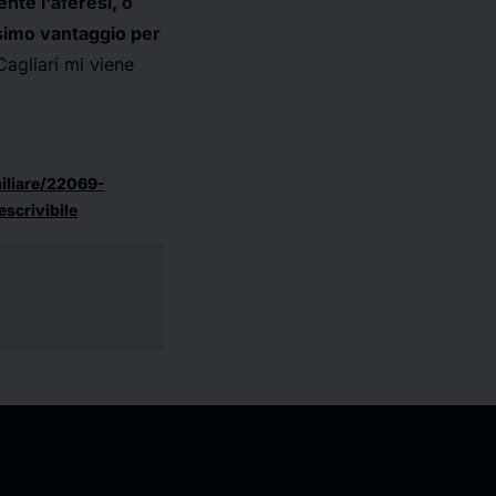
te l'aferesi, o
simo vantaggio per
agliari mi viene
miliare/22069-
scrivibile