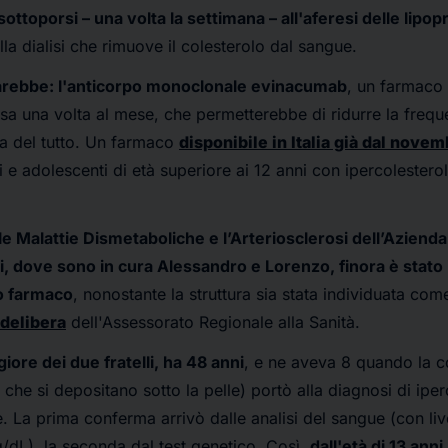
sottoporsi – una volta la settimana – all'aferesi delle lipop
lla dialisi che rimuove il colesterolo dal sangue.
sarebbe: l'anticorpo monoclonale evinacumab
, un farmaco
a una volta al mese, che permetterebbe di ridurre la freque
a del tutto. Un farmaco
disponibile in Italia già dal nove
i e adolescenti di età superiore ai 12 anni con ipercolestero
e Malattie Dismetaboliche e l’Arteriosclerosi dell’Aziend
i, dove sono in cura Alessandro e Lorenzo, finora è stato
o farmaco
, nonostante la struttura sia stata individuata com
delibera
dell'Assessorato Regionale alla Sanità.
iore dei due fratelli, ha 48 anni
, e ne aveva 8 quando la 
che si depositano sotto la pelle) portò alla diagnosi di ipe
 La prima conferma arrivò dalle analisi del sangue (con live
g/dL), la seconda dal test genetico. Così,
dall'età di 13 ann