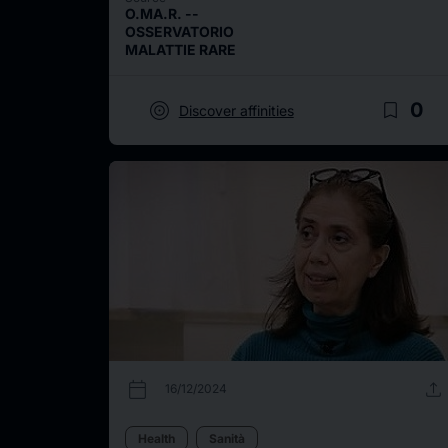
O.MA.R. --
OSSERVATORIO
MALATTIE RARE
target
bookmark_border
0
Discover affinities
calendar_today
upload
16/12/2024
Health
Sanità