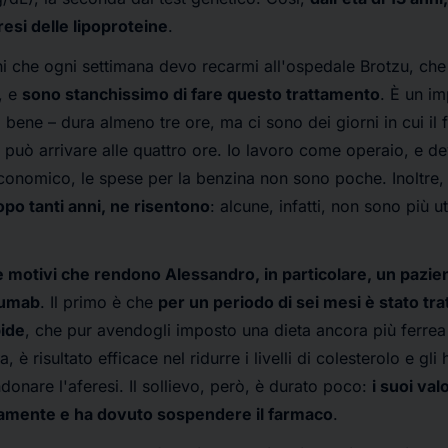
resi delle lipoproteine
.
 che ogni settimana devo recarmi all'ospedale Brotzu, che 
, e
sono stanchissimo di fare questo trattamento
. È un i
 bene – dura almeno tre ore, ma ci sono dei giorni in cui il
si può arrivare alle quattro ore. Io lavoro come operaio, e 
economico, le spese per la benzina non sono poche. Inoltre
opo tanti anni, ne risentono
: alcune, infatti, non sono più uti
ue motivi che rendono Alessandro, in particolare, un pazie
cumab
. Il primo è che
per un periodo di sei mesi è stato tra
pide
, che pur avendogli imposto una dieta ancora più ferrea 
 è risultato efficace nel ridurre i livelli di colesterolo e gli
donare l'aferesi. Il sollievo, però, è durato poco:
i suoi val
tivamente e ha dovuto sospendere il farmaco
.