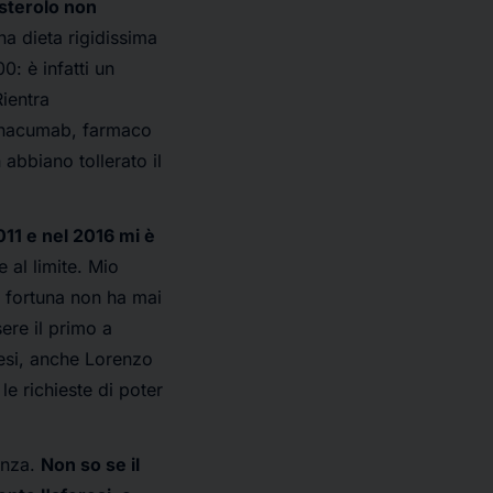
lesterolo non
a dieta rigidissima
0: è infatti un
Rientra
vinacumab, farmaco
 abbiano tollerato il
011 e nel 2016 mi è
 al limite. Mio
er fortuna non ha mai
ere il primo a
ttesi, anche Lorenzo
e richieste di poter
anza.
Non so se il