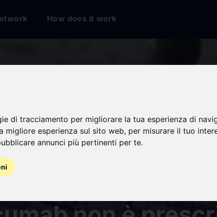
etwork
How does it work
gie di tracciamento per migliorare la tua esperienza di navi
na migliore esperienza sul sito web
,
per misurare il tuo inter
ubblicare annunci più pertinenti per te
.
lesterolemia famili
oni
ote: a Cagliari il 
umab non è prescri