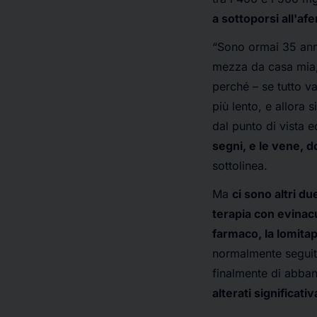
a sottoporsi all'afe
“Sono ormai 35 anni
mezza da casa mia
perché – se tutto va
più lento, e allora 
dal punto di vista 
segni, e le vene, d
sottolinea.
Ma
ci sono altri d
terapia con evina
farmaco, la lomita
normalmente seguita,
finalmente di abban
alterati significa