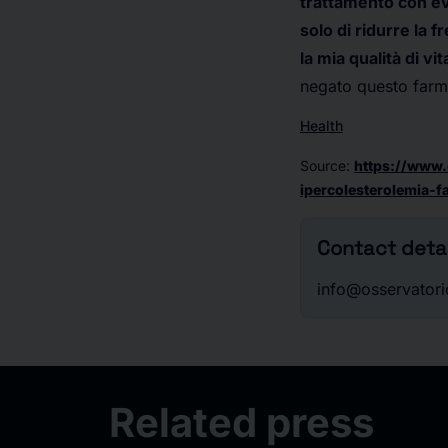
trattamento con e
solo di ridurre la
la mia qualità di vit
negato questo farmac
Health
Source
:
https://www.o
ipercolesterolemia-f
Contact detai
info@osservatorio
Related press