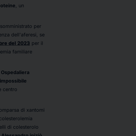
roteine
, un
 somministrato per
nza dell'aferesi, se
mbre del 2023
per il
lemia familiare
a Ospedaliera
 impossibile
e centro
comparsa di xantomi
rcolesterolemia
lli di colesterolo
i, Alessandro iniziò