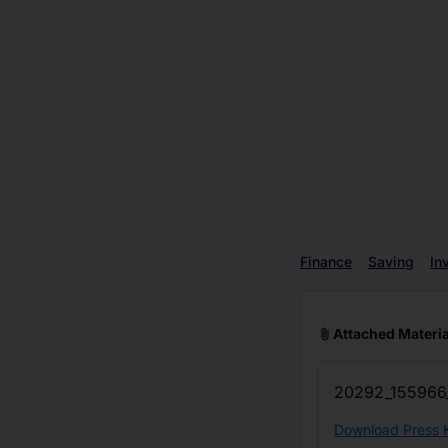
Finance
Saving
In
attach_file
Attached Materia
20292_155966
Download Press K