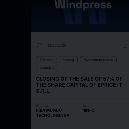
calendar_today
upload
12/09/2025
Finance
Saving
Investment trusts
Industria
CLOSING OF THE SALE OF 57% OF
THE SHARE CAPITAL OF EPRICE IT
S.R.L.
Source
Issuer
RIBA MUNDO
1INFO
TECNOLOGIA SA