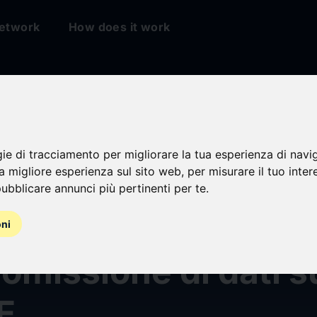
etwork
How does it work
gie di tracciamento per migliorare la tua esperienza di navi
na migliore esperienza sul sito web
,
per misurare il tuo inter
ubblicare annunci più pertinenti per te
.
n data breach e
oni
missione di dati s
E