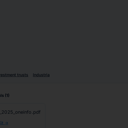
vestment trusts
Industria
ls
(1)
_2025_oneinfo.pdf
it ->