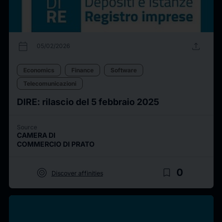
calendar_today
upload
05/02/2026
Economics
Finance
Software
Telecomunicazioni
DIRE: rilascio del 5 febbraio 2025
Source
CAMERA DI
COMMERCIO DI PRATO
target
bookmark_border
0
Discover affinities