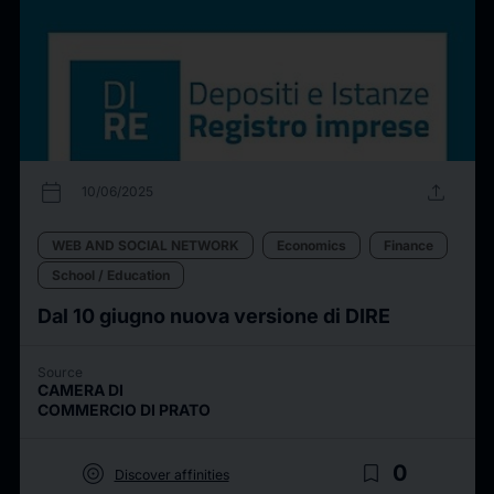
calendar_today
upload
10/06/2025
WEB AND SOCIAL NETWORK
Economics
Finance
School / Education
Dal 10 giugno nuova versione di DIRE
Source
CAMERA DI
COMMERCIO DI PRATO
target
bookmark_border
0
Discover affinities