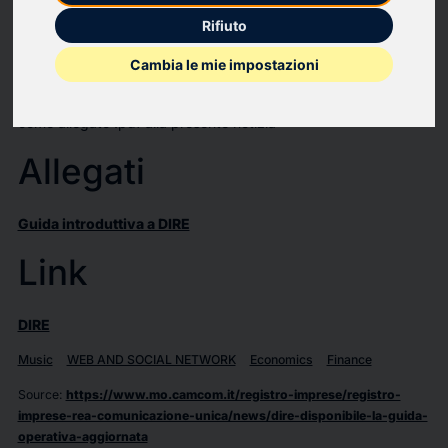
possono essere compilate solo utilizzando la modalità di
Rifiuto
compilazione "a modelli".
Cambia le mie impostazioni
Puoi scaricare la guida dalla sezione "Aiuto e Assistenza"
(cliccando sull'icona "?") oppure in fondo alle pagine di DIRE o
come allegato .pdf alla presente notizia
Allegati
Guida introduttiva a DIRE
Link
DIRE
Music
WEB AND SOCIAL NETWORK
Economics
Finance
Source
:
https://www.mo.camcom.it/registro-imprese/registro-
imprese-rea-comunicazione-unica/news/dire-disponibile-la-guida-
operativa-aggiornata