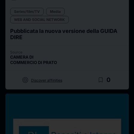
Series/film/TV
Media
WEB AND SOCIAL NETWORK
Pubblicata la nuova versione della GUIDA
DIRE
Source
CAMERA DI
COMMERCIO DI PRATO
target
bookmark_border
0
Discover affinities