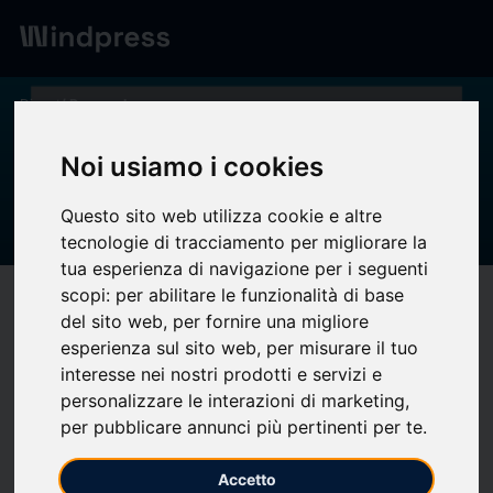
Digest
/ Press release
calendar_today
19/06/2025
Noi usiamo i cookies
DIRE disponibile la Guida
Questo sito web utilizza cookie e altre
Operativa aggiornata
tecnologie di tracciamento per migliorare la
tua esperienza di navigazione per i seguenti
scopi:
per abilitare le funzionalità di base
target
help
Compatibility
del sito web
,
per fornire una migliore
upload
bookmark_border
Save
(0)
Share
esperienza sul sito web
,
per misurare il tuo
interesse nei nostri prodotti e servizi e
Disponibile la versione 1.1 della "
GUIDA INTRODUTTIVA A
personalizzare le interazioni di marketing
,
DIRE
" dove troverai indicazioni sul nuovo adempimento
per pubblicare annunci più pertinenti per te
.
"Comunicazione PEC amministratori e altre persone impresa" e
una nuova sezione dove sono descritte le pratiche che
Accetto