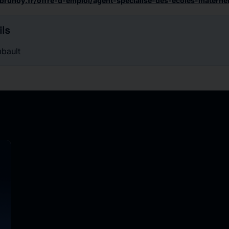
brunoy.fr/offre-d-emploi/agent-specialise-des-ecoles-maternel
ls
bault