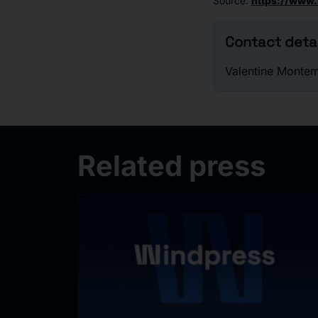
Source
:
https://www.
Contact detai
Valentine Montem
Related press