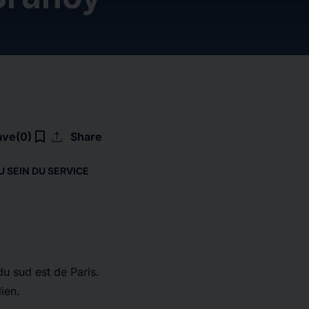
upload
bookmark_border
ave
(0)
Share
U SEIN DU SERVICE
u sud est de Paris.
ien.