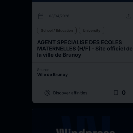
calendar_today
upload
08/04/2026
School / Education
University
AGENT SPECIALISE DES ECOLES
MATERNELLES (H/F) - Site officiel de
la ville de Brunoy
Source
Ville de Brunoy
target
bookmark_border
0
Discover affinities