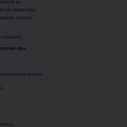
istance au
 école maternelle,
atériel servant
 missions :
ntretien des
assistance aux enfants
),
enfance,