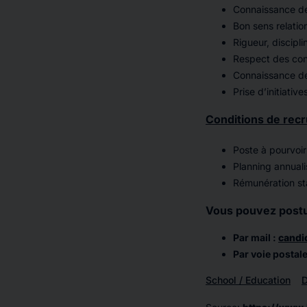
Connaissance de
Bon sens relatio
Rigueur, discipli
Respect des con
Connaissance des
Prise d’initiativ
Conditions de recr
Poste à pourvoir 
Planning annuali
Rémunération sta
Vous pouvez postul
Par mail :
candi
Par voie postal
School / Education
D