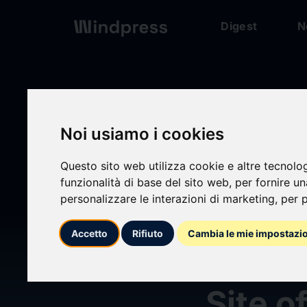
Digest
N
Digest
/ Press release
Noi usiamo i cookies
Questo sito web utilizza cookie e altre tecnolo
calendar_today
23/07/2025
funzionalità di base del sito web
,
per fornire u
personalizzare le interazioni di marketing
,
per p
AGENT
Accetto
Rifiuto
Cambia le mie impostazi
ECOLE
Site o