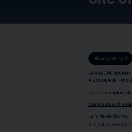
target
help
Compatibility
LA VILLE DE BRUNOY
VIE SCOLAIRE – ATS
Cadre d’emplois des
Contractuel 4 moi
La Ville de Brunoy,
Elle est desservie p