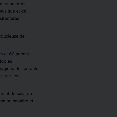
eux commerces,
 musique et de
structures
 soucieuse de
em et 60 agents
 écoles
’hygiène des enfants
s par les
on et du suivi du
ration scolaire et