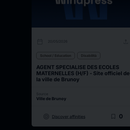
calendar_today
upload
20/05/2026
School / Education
Disabilità
AGENT SPECIALISE DES ECOLES
MATERNELLES (H/F) - Site officiel de
la ville de Brunoy
Source
Ville de Brunoy
target
bookmark_border
0
Discover affinities