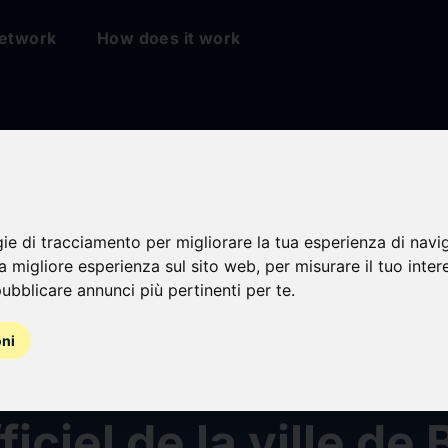
etwork
How does it work
gie di tracciamento per migliorare la tua esperienza di navi
na migliore esperienza sul sito web
,
per misurare il tuo inter
ubblicare annunci più pertinenti per te
.
 SPECIALISE DES
oni
S MATERNELLES (H
fficiel de la ville de