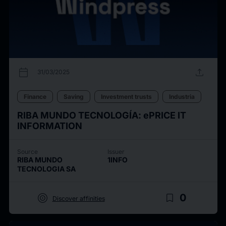
calendar_today
upload
31/03/2025
Finance
Saving
Investment trusts
Industria
RIBA MUNDO TECNOLOGÍA: ePRICE IT
INFORMATION
Source
Issuer
RIBA MUNDO
1INFO
TECNOLOGIA SA
target
bookmark_border
0
Discover affinities