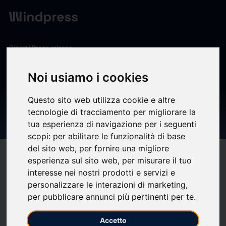
Digest
/ Press release
calendar_today
08/08/2025
Noi usiamo i cookies
Ricavi consolidati nel primo
Questo sito web utilizza cookie e altre
semestre 2025 e cessione di
tecnologie di tracciamento per migliorare la
ePRCE
tua esperienza di navigazione per i seguenti
scopi:
per abilitare le funzionalità di base
del sito web
,
per fornire una migliore
target
help
Compatibility
esperienza sul sito web
,
per misurare il tuo
upload
interesse nei nostri prodotti e servizi e
bookmark_border
Save
(0)
Share
personalizzare le interazioni di marketing
,
per pubblicare annunci più pertinenti per te
.
Ricavi consolidati nel primo semestre 2025 e cessione di ePRCE
Accetto