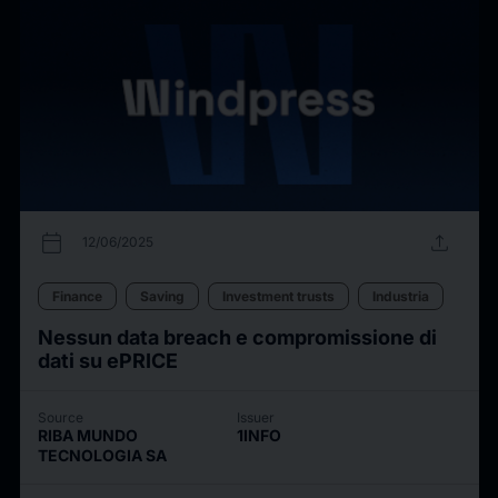
calendar_today
upload
12/06/2025
Finance
Saving
Investment trusts
Industria
Nessun data breach e compromissione di
dati su ePRICE
Source
Issuer
RIBA MUNDO
1INFO
TECNOLOGIA SA