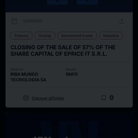
calendar_today
upload
12/09/2025
Finance
Saving
Investment trusts
Industria
CLOSING OF THE SALE OF 57% OF THE
SHARE CAPITAL OF EPRICE IT S.R.L.
Source
Issuer
RIBA MUNDO
1INFO
TECNOLOGIA SA
target
bookmark_border
0
Discover affinities