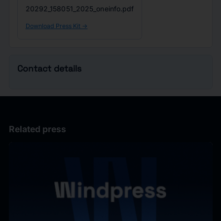
20292_158051_2025_oneinfo.pdf
Download Press Kit ->
Contact details
Related press