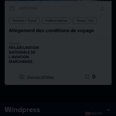
calendar_today
upload
22/05/2024
Tourism / Travel
Politica Interna
Taxes / Tax
Allègement des conditions de voyage
Source
FÃ‰DÃ‰RATION
NATIONALE DE
L'AVIATION
MARCHANDE
target
bookmark_border
0
Discover affinities
expand_more
ENGLISH