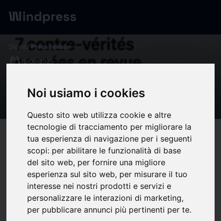
Digest
/ Press release
calendar_today
16/09/2025
Allègement des conditions de
Noi usiamo i cookies
voyage
Questo sito web utilizza cookie e altre
tecnologie di tracciamento per migliorare la
target
help
Compatibility
tua esperienza di navigazione per i seguenti
scopi:
per abilitare le funzionalità di base
upload
bookmark_border
Save
(0)
Share
del sito web
,
per fornire una migliore
esperienza sul sito web
,
per misurare il tuo
Accueil
interesse nei nostri prodotti e servizi e
Qui sommes-nous ?
personalizzare le interazioni di marketing
,
Rôles et membres
per pubblicare annunci più pertinenti per te
.
NOS COMMISSIONS