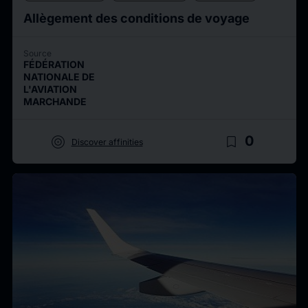
Allègement des conditions de voyage
Source
FÉDÉRATION
NATIONALE DE
L'AVIATION
MARCHANDE
target
bookmark_border
0
Discover affinities