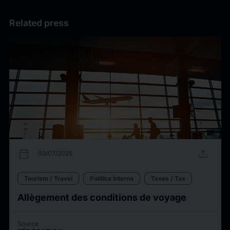
Related press
calendar_today
upload
03/07/2025
Tourism / Travel
Politica Interna
Taxes / Tax
Allègement des conditions de voyage
Source