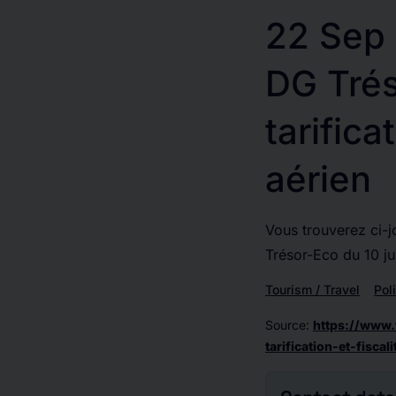
22 Sep
DG Tréso
tarifica
aérien
Vous trouverez ci-j
Trésor-Eco du 10 jui
Tourism / Travel
Poli
Source
:
https://www.
tarification-et-fisca