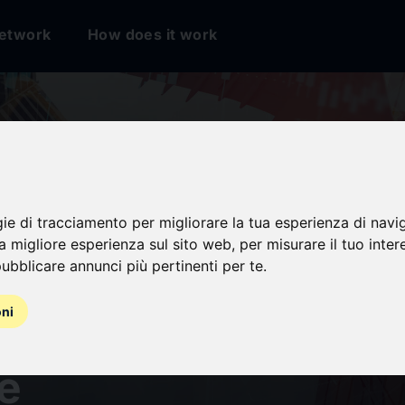
etwork
How does it work
gie di tracciamento per migliorare la tua esperienza di navi
na migliore esperienza sul sito web
,
per misurare il tuo inter
ubblicare annunci più pertinenti per te
.
oni
ement des conditio
e