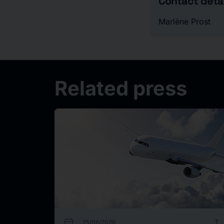
Contact detai
Marlène Prost
Related press
calendar_today
upload
25/06/2026