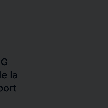
DG
de la
port