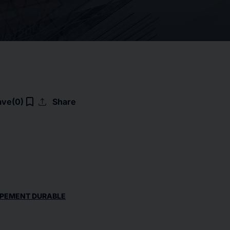
upload
bookmark_border
ave
(0)
Share
PPEMENT DURABLE