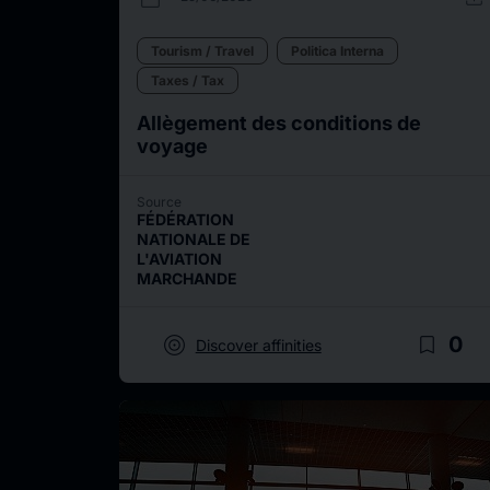
Tourism / Travel
Politica Interna
Taxes / Tax
Allègement des conditions de
voyage
Source
FÉDÉRATION
NATIONALE DE
L'AVIATION
MARCHANDE
target
bookmark_border
0
Discover affinities