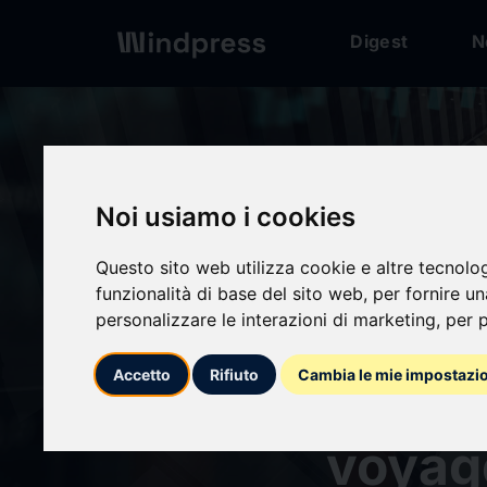
Digest
N
Digest
/ Press release
Noi usiamo i cookies
Questo sito web utilizza cookie e altre tecnolo
funzionalità di base del sito web
,
per fornire u
personalizzare le interazioni di marketing
,
per p
calendar_today
22/09/2025
Accetto
Rifiuto
Cambia le mie impostazi
Allèg
voyag