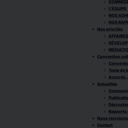
COMMISS
L’ÉQUIPE
NOS ADH
NOS RAPP
Nos priorités
AFFAIRES
DÉVELOP
MÉDIATI
Convention coll
Conventio
Texte de 
Accords, 
Actualités
Communiqu
Publicati
Décrypta
Rapports 
Nous recrutons
Contact