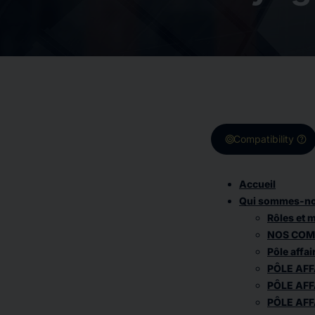
target
help
Compatibility
Accueil
Qui sommes-no
Rôles et
NOS COM
Pôle affai
PÔLE AF
PÔLE AF
PÔLE AFF