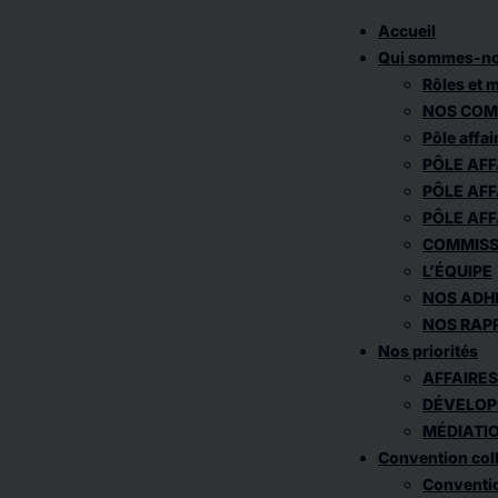
Accueil
Qui sommes-no
Rôles et
NOS COM
Pôle affai
PÔLE AF
PÔLE AF
PÔLE AFF
COMMISS
L’ÉQUIPE
NOS ADH
NOS RAPP
Nos priorités
AFFAIRES
DÉVELOP
MÉDIATI
Convention coll
Conventio