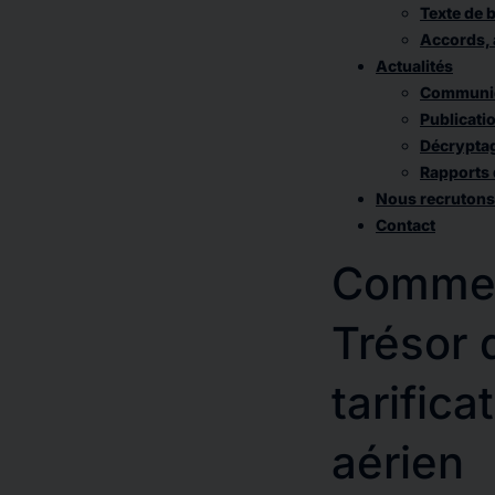
Texte de 
Accords, 
Actualités
Communiqu
Publicati
Décrypta
Rapports 
Nous recrutons
Contact
Comment
Trésor d
tarifica
aérien