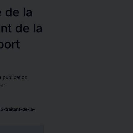
 de la
nt de la
port
a publication
en”
5-traitant-de-la-