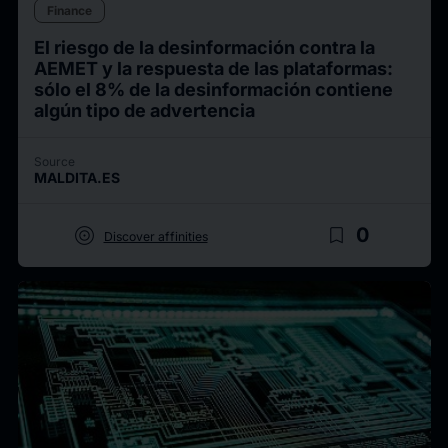
Finance
El riesgo de la desinformación contra la
AEMET y la respuesta de las plataformas:
sólo el 8% de la desinformación contiene
algún tipo de advertencia
Source
MALDITA.ES
target
bookmark_border
0
Discover affinities