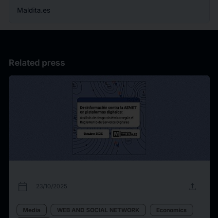
Maldita.es
Related press
calendar_today
upload
23/10/2025
Media
WEB AND SOCIAL NETWORK
Economics