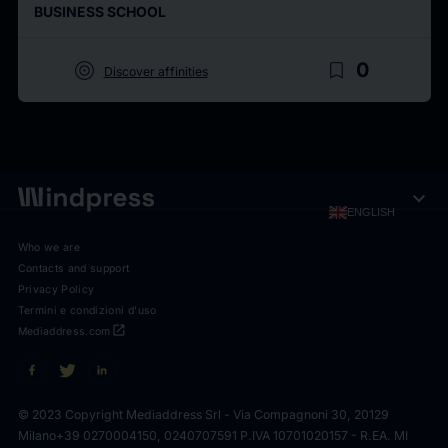
BUSINESS SCHOOL
target
bookmark_border
0
Discover affinities
expand_more
ENGLISH
Who we are
Contacts and support
Privacy Policy
Termini e condizioni d'uso
open_in_new
Mediaddress.com
© 2023 Copyright Mediaddress Srl - Via Compagnoni 30, 20129
Milano
+39 0270004150, 0240707591 P.IVA 10701020157 - R.EA. MI