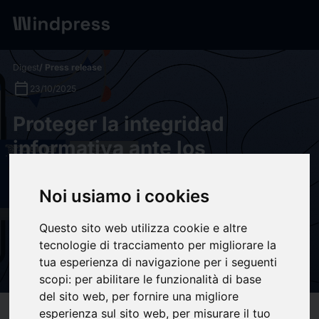
Digest
/ Press release
calendar_today
23/10/2025
Proteger la integridad
informativa ante los
desastres naturales: el papel
de la DSA para que las
Noi usiamo i cookies
plataformas aborden la
Questo sito web utilizza cookie e altre
desinformación contra las
tecnologie di tracciamento per migliorare la
tua esperienza di navigazione per i seguenti
agencias meteorológicas
scopi:
per abilitare le funzionalità di base
del sito web
,
per fornire una migliore
esperienza sul sito web
,
per misurare il tuo
target
help
Compatibility