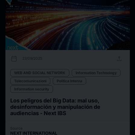
calendar_today
upload
23/09/2025
WEB AND SOCIAL NETWORK
Information Technology
Telecomunicazioni
Politica Interna
Information security
Los peligros del Big Data: mal uso,
desinformación y manipulación de
audiencias - Next IBS
Source
NEXT INTERNATIONAL