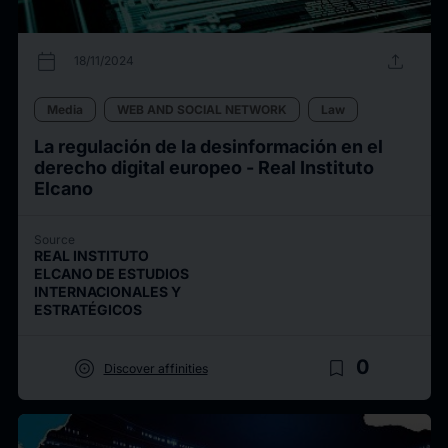
calendar_today
upload
18/11/2024
Media
WEB AND SOCIAL NETWORK
Law
La regulación de la desinformación en el
derecho digital europeo - Real Instituto
Elcano
Source
REAL INSTITUTO
ELCANO DE ESTUDIOS
INTERNACIONALES Y
ESTRATÉGICOS
target
bookmark_border
0
Discover affinities