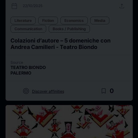
calendar_today
upload
22/10/2025
Literature
Fiction
Economics
Media
Communication
Books / Publishing
Colazioni d’autore – 5 domeniche con
Andrea Camilleri - Teatro Biondo
Source
TEATRO BIONDO
PALERMO
target
bookmark_border
0
Discover affinities