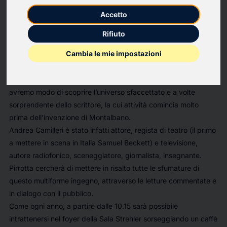
In occasione del centenario della nascita di Andrea Camilleri, il
Accetto
Teatro Biondo di Palermo, in collaborazione con Sellerio
editore, dedica le consuete colazioni letterarie della domenica,
Rifiuto
curate da Vincenzo Pirrotta, allo scrittore siciliano.
Cambia le mie impostazioni
A partire dal 9 novembre, per cinque settimane, Pirrotta
interpreterà alcuni brani tratti dal vasto repertorio di Camilleri:
dai romanzi al teatro, dalle lettere agli articoli giornalistici,
avremo modo di scoprire l’universo sfaccettato e a volte
sorprendente dello scrittore, la cui attività comincia molto
prima dell’invenzione di Montalbano.
Andrea Camilleri è stato infatti attore, regista di teatro (il primo
a mettere in scena in Italia Samuel Beckett) e televisione,
autore radiofonico, sceneggiatore, giornalista, insegnante.
Pirrotta cercherà di mettere in risalto tutte le sfumature di
questo multiforme ingegno, attraverso le letture commentate e
in dialogo con il pubblico.
Come ogni anno, a partire dalle 10.15 sarà possibile
intrattenersi nel foyer della Sala Strehler sorseggiando un caffè