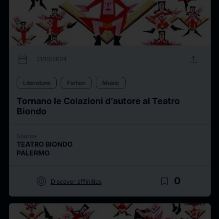
calendar_today
upload
31/10/2024
Literature
Fiction
Music
Tornano le Colazioni d’autore al Teatro
Biondo
Source
TEATRO BIONDO
PALERMO
target
bookmark_border
0
Discover affinities