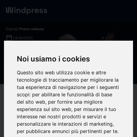
Digest
/ Press release
calendar_today
24/10/2025
Colazioni d'autore - 5
Noi usiamo i cookies
domeniche con Camilleri -
Teatro Biondo Palermo
Questo sito web utilizza cookie e altre
tecnologie di tracciamento per migliorare la
tua esperienza di navigazione per i seguenti
scopi:
per abilitare le funzionalità di base
target
help
Compatibility
del sito web
,
per fornire una migliore
upload
bookmark_border
Save
(0)
Share
esperienza sul sito web
,
per misurare il tuo
interesse nei nostri prodotti e servizi e
a cura di Vincenzo Pirrotta
personalizzare le interazioni di marketing
,
in collaborazione con Sellerio
per pubblicare annunci più pertinenti per te
.