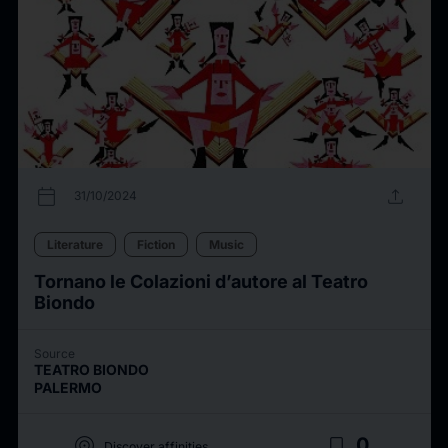
calendar_today
upload
31/10/2024
Literature
Fiction
Music
Tornano le Colazioni d’autore al Teatro
Biondo
Source
TEATRO BIONDO
PALERMO
target
bookmark_border
0
Discover affinities