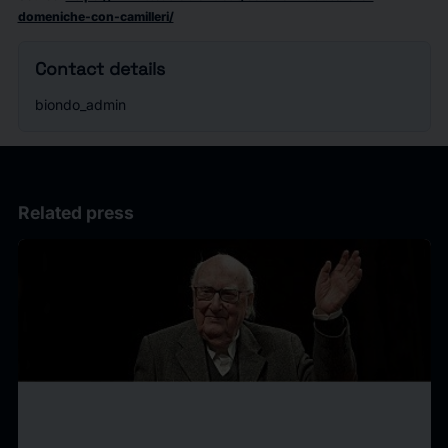
domeniche-con-camilleri/
Contact details
biondo_admin
Related press