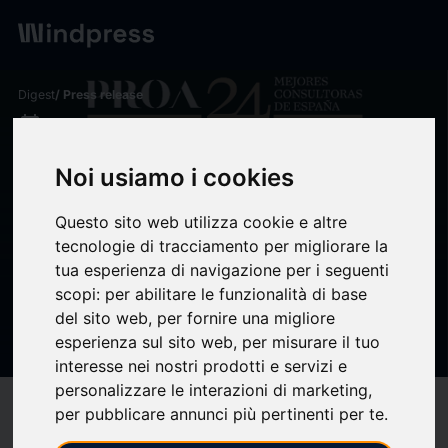
Digest
/ Press release
calendar_today
12/12/2025
PROA avanza siete
Noi usiamo i cookies
posiciones y alcanza el
Questo sito web utilizza cookie e altre
puesto 24 del Ranking de las
tecnologie di tracciamento per migliorare la
Mejores Consultoras de
tua esperienza di navigazione per i seguenti
scopi:
per abilitare le funzionalità di base
Comunicación - PROA
del sito web
,
per fornire una migliore
Comunicación
esperienza sul sito web
,
per misurare il tuo
interesse nei nostri prodotti e servizi e
personalizzare le interazioni di marketing
,
target
help
Compatibility
per pubblicare annunci più pertinenti per te
.