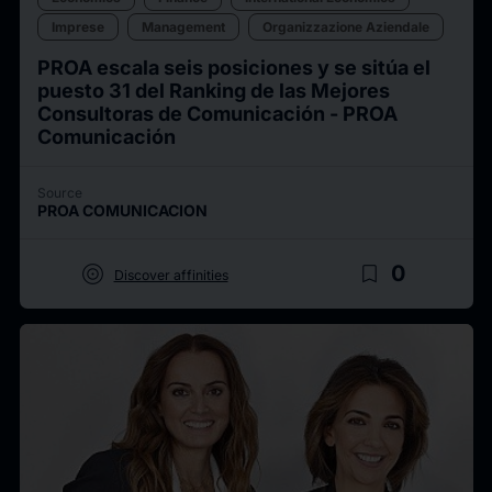
Imprese
Management
Organizzazione Aziendale
PROA escala seis posiciones y se sitúa el
puesto 31 del Ranking de las Mejores
Consultoras de Comunicación - PROA
Comunicación
Source
PROA COMUNICACION
target
bookmark_border
0
Discover affinities