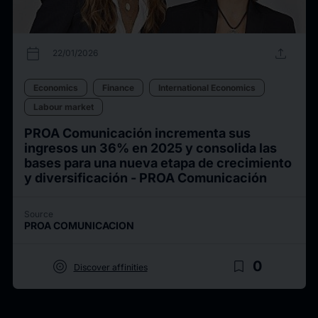
calendar_today
upload
22/01/2026
Economics
Finance
International Economics
Labour market
PROA Comunicación incrementa sus
ingresos un 36% en 2025 y consolida las
bases para una nueva etapa de crecimiento
y diversificación - PROA Comunicación
Source
PROA COMUNICACION
target
bookmark_border
0
Discover affinities