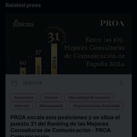
Related press
calendar_today
upload
12/12/2024
Economics
Finance
International Economics
Imprese
Management
Organizzazione Aziendale
PROA escala seis posiciones y se sitúa el
puesto 31 del Ranking de las Mejores
Consultoras de Comunicación - PROA
Comunicación