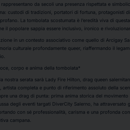
tti, rappresentano da secoli una presenza rispettata e simbol
a: custodi di tradizioni, portatori di fortuna, protagonisti d
rofano. La tombolata scostumata è l’eredità viva di questa
e il popolare sappia essere inclusivo, ironico e rivoluzionar
izione in un contesto associativo come quello di Arcigay Sal
oria culturale profondamente queer, riaffermando il legame
io.
voce, corpo e anima della tombolata*
la nostra serata sarà Lady Fire Hilton, drag queen salernita
a, artista completa e punto di riferimento assoluto della sce
mpre una drag di punta: prima anima storica del movimento 
ssa degli eventi targati DiverCity Salerno, ha attraversato 
ortando con sé professionalità, carisma e una profonda co
ativa campana.