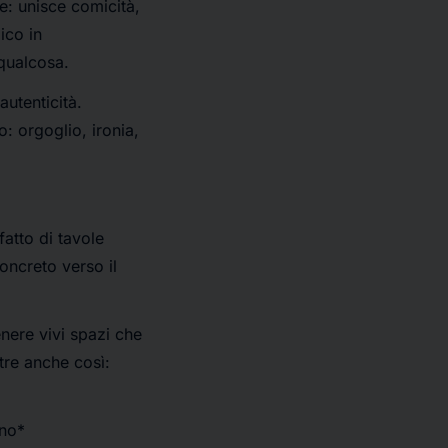
e: unisce comicità,
ico in
 qualcosa.
autenticità.
o: orgoglio, ironia,
atto di tavole
oncreto verso il
enere vivi spazi che
utre anche così:
rno*