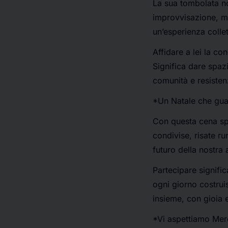
La sua tombolata no
improvvisazione, m
un’esperienza collett
Affidare a lei la co
Significa dare spazi
comunità e resisten
*Un Natale che gua
Con questa cena spe
condivise, risate r
futuro della nostra
Partecipare signific
ogni giorno costruis
insieme, con gioia e
*Vi aspettiamo Merc