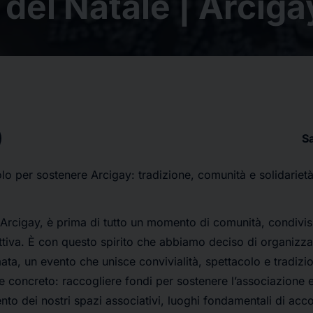
del Natale | Arcigay
S
o per sostenere Arcigay: tradizione, comunità e solidariet
di Arcigay, è prima di tutto un momento di comunità, condivi
ettiva. È con questo spirito che abbiamo deciso di organizz
a, un evento che unisce convivialità, spettacolo e tradizi
e concreto: raccogliere fondi per sostenere l’associazione e
to dei nostri spazi associativi, luoghi fondamentali di acco