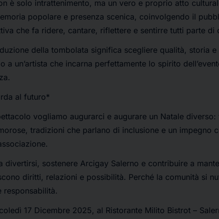
n è solo intrattenimento, ma un vero e proprio atto cultural
emoria popolare e presenza scenica, coinvolgendo il pubbl
iva che fa ridere, cantare, riflettere e sentirre tutti parte di
nduzione della tombolata significa scegliere qualità, storia e 
o a un’artista che incarna perfettamente lo spirito dell’event
za.
rda al futuro*
ttacolo vogliamo augurarci e augurare un Natale diverso: f
umorose, tradizioni che parlano di inclusione e un impegno c
 associazione.
a divertirsi, sostenere Arcigay Salerno e contribuire a mant
cono diritti, relazioni e possibilità. Perché la comunità si n
 responsabilità.
oledì 17 Dicembre 2025, al Ristorante Milito Bistrot – Sale