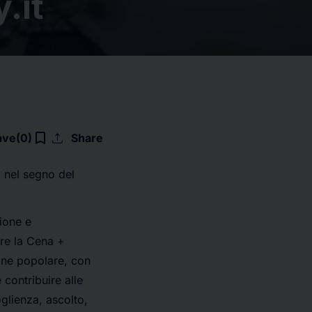
.it
upload
bookmark_border
ave
(0)
Share
à nel segno del
sione e
are la Cena +
one popolare, con
 contribuire alle
glienza, ascolto,