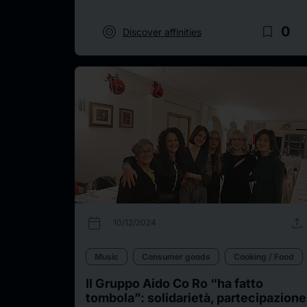
target
bookmark_border
0
Discover affinities
calendar_today
upload
10/12/2024
Music
Consumer goods
Cooking / Food
Il Gruppo Aido Co Ro “ha fatto
tombola”: solidarietà, partecipazione