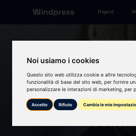
Digest
N
Digest
/ Press release
Noi usiamo i cookies
calendar_today
16/12/2025
Questo sito web utilizza cookie e altre tecnolo
Una c
funzionalità di base del sito web
,
per fornire u
personalizzare le interazioni di marketing
,
per p
sosten
Accetto
Rifiuto
Cambia le mie impostazi
comuni