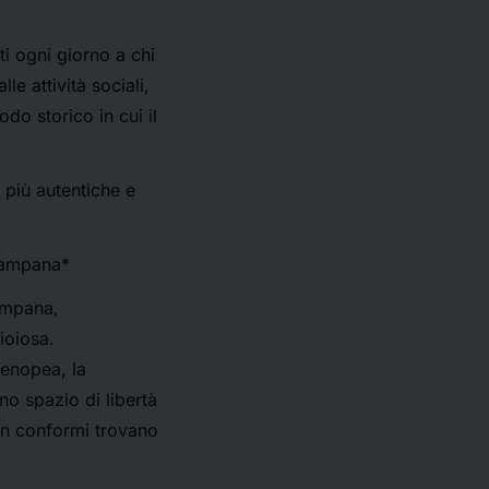
ti ogni giorno a chi
le attività sociali,
odo storico in cui il
 più autentiche e
campana*
ampana,
gioiosa.
tenopea, la
no spazio di libertà
 non conformi trovano