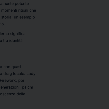
icamente potente
i momenti rituali che
 storia, un esempio
io.
erno significa
 tra identità
na con quasi
na drag locale. Lady
Firework, poi
generazioni, palchi
noscenza della