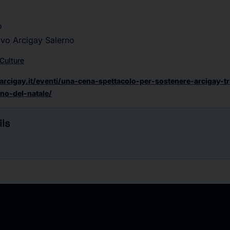
o
tivo Arcigay Salerno
Culture
arcigay.it/eventi/una-cena-spettacolo-per-sostenere-arcigay-t
gno-del-natale/
ls