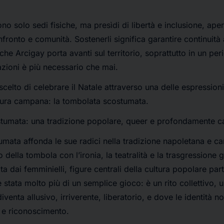
ono solo sedi fisiche, ma presìdi di libertà e inclusione, aper
ronto e comunità. Sostenerli significa garantire continuità al
 che Arcigay porta avanti sul territorio, soprattutto in un peri
azioni è più necessario che mai.
celto di celebrare il Natale attraverso una delle espressioni
ultura campana: la tombolata scostumata.
tumata: una tradizione popolare, queer e profondamente 
mata affonda le sue radici nella tradizione napoletana e c
o della tombola con l’ironia, la teatralità e la trasgressione 
a dai femminielli, figure centrali della cultura popolare par
tata molto più di un semplice gioco: è un rito collettivo, u
 diventa allusivo, irriverente, liberatorio, e dove le identità
à e riconoscimento.