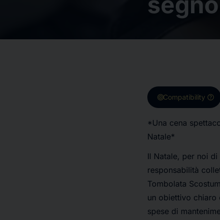
segno 
target
help
Compatibility
*Una cena spettacol
Natale*
Il Natale, per noi 
responsabilità coll
Tombolata Scostumat
un obiettivo chiaro 
spese di mantenimen