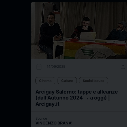
calendar_today
upload
14/09/2025
Cinema
Culture
Social issues
Arcigay Salerno: tappe e alleanze
(dall’Autunno 2024 → a oggi) |
Arcigay.it
Source
VINCENZO BRANA'