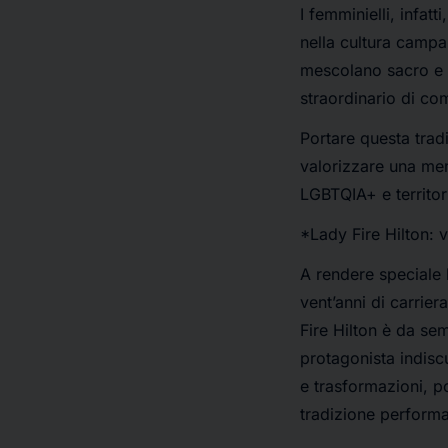
I femminielli, infa
nella cultura campan
mescolano sacro e p
straordinario di com
Portare questa trad
valorizzare una mem
LGBTQIA+ e territor
*Lady Fire Hilton: 
A rendere speciale 
vent’anni di carrier
Fire Hilton è da se
protagonista indiscu
e trasformazioni, p
tradizione perform