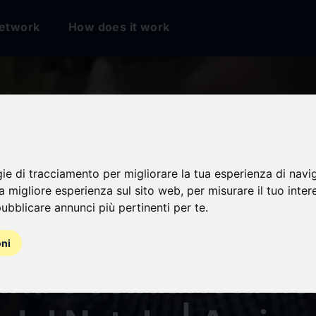
etwork
How does it work
gie di tracciamento per migliorare la tua esperienza di navi
ena spettacolo per
na migliore esperienza sul sito web
,
per misurare il tuo inter
ubblicare annunci più pertinenti per te
.
ere Arcigay: tradiz
oni
tà e solidarietà ne